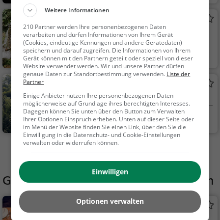
amilie & Kinder, Natu
Weitere Informationen
r
Wedenbach Wasserfall
210 Partner werden Ihre personenbezogenen Daten
Wasserfall in Wiesenttal
verarbeiten und dürfen Informationen von Ihrem Gerät
(Cookies, eindeutige Kennungen und andere Gerätedaten)
speichern und darauf zugreifen. Die Informationen von Ihrem
Wiesenttal
Familie & Kinder,
Gerät können mit den Partnern geteilt oder speziell von dieser
Natur, Sehenswürdig
Website verwendet werden. Wir und unsere Partner dürfen
genaue Daten zur Standortbestimmung verwenden.
Liste der
keit
Partner
Langenstein
Einige Anbieter nutzen Ihre personenbezogenen Daten
Aussichtspunkt in Wiesenttal
möglicherweise auf Grundlage ihres berechtigten Interesses.
Dagegen können Sie unten über den Button zum Verwalten
Wiesenttal
Aussichtspunkt, F
Ihrer Optionen Einspruch erheben. Unten auf dieser Seite oder
im Menü der Website finden Sie einen Link, über den Sie die
amilie & Kinder, Natu
Einwilligung in die Datenschutz- und Cookie-Einstellungen
r
verwalten oder widerrufen können.
Mehr Aktivitäten in Wiesenttal finden
Einwilligen
Gaststätten in der Nähe von
Amselruh
Optionen verwalten
Gasthaus Sponsel
Restaurant in Wiesenttal