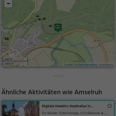
−
300 m
1000 ft
Leaflet
| ©
OpenStreetMap contributors
Ähnliche Aktivitäten wie
Amselruh
Digitale Detektiv-Stadtrallye in
Bamberg
für Kinder, Geburtstage, Schulklassen &