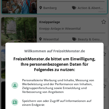
Familien
Bamberg
Action & Abente
uer, Familie & Kinder,
Sehenswürdigkeit, T
Kneippanlage
ouren
Kneipp-Anlage in Wiesenttal
Wiesenttal
Beauty & Gesund
heit, Familie & Kinder,
Natur
Willkommen auf FreizeitMonster.de
Wohnturm Burgruine Neideck
FreizeitMonster.de bittet um Einwilligung,
Aussichtsturm in Wiesenttal
Ihre personenbezogenen Daten für
Folgendes zu nutzen:
Wiesenttal
Aussichtspunkt, F
amilie & Kinder, Natu
Personalisierte Werbung und Inhalte, Messung von
r
Werbeleistung und der Performance von Inhalten,
Streitburg
Zielgruppenforschung sowie Entwicklung und
Verbesserung von Angeboten
Aussichtspunkt in Wiesenttal
Speichern von oder Zugriff auf Informationen auf
Wiesenttal
Aussichtspunkt, F
einem Endgerät