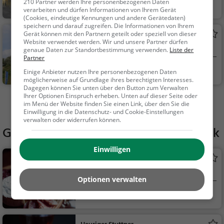
210 Partner werden Ihre personenbezogenen Daten
Klosterneuburg, Ö
Familie & Kinder,
verarbeiten und dürfen Informationen von Ihrem Gerät
ste...
Sehenswürdigkeit
(Cookies, eindeutige Kennungen und andere Gerätedaten)
speichern und darauf zugreifen. Die Informationen von Ihrem
Aussichtsturm Fossilienwelt
Gerät können mit den Partnern geteilt oder speziell von dieser
Website verwendet werden. Wir und unsere Partner dürfen
Weinviertel
Aussichtsturm in Korneuburg
genaue Daten zur Standortbestimmung verwenden.
Liste der
Partner
Korneuburg, Öster
Aussichtspunkt, F
Einige Anbieter nutzen Ihre personenbezogenen Daten
möglicherweise auf Grundlage ihres berechtigten Interesses.
rei...
amilie & Kinder, Natu
Dagegen können Sie unten über den Button zum Verwalten
r
Ihrer Optionen Einspruch erheben. Unten auf dieser Seite oder
Mehr Aktivitäten in Bisamberg finden
im Menü der Website finden Sie einen Link, über den Sie die
Einwilligung in die Datenschutz- und Cookie-Einstellungen
verwalten oder widerrufen können.
Gaststätten in der Nähe von
Apfelpark
Einwilligen
Buschenschank Familie Fischer
Weinlokal in Bisamberg
Optionen verwalten
Bisamberg, Österr
Restaurant, Wein,
eic...
Snacks / Getränke