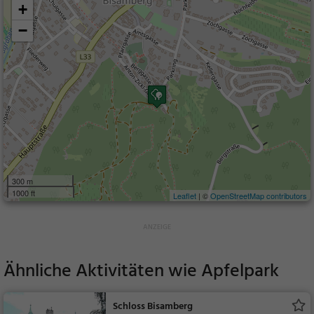
+
−
300 m
1000 ft
Leaflet
| ©
OpenStreetMap contributors
Ähnliche Aktivitäten wie
Apfelpark
Schloss Bisamberg