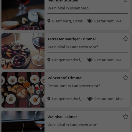
Heuriger Stuttner
Weinlokal in Bisamberg
Bisamberg, Österr
Restaurant, Wein,
eic...
Snacks / Getränke
Terrassenheuriger Trimmel
Weinlokal in Langenzersdorf
Langenzersdorf, Ö
Restaurant, Wein,
ste...
Snacks / Getränke
Winzerhof Trimmel
Restaurant in Langenzersdorf
Langenzersdorf, Ö
Restaurant, Aben
ste...
dessen, Mittagessen
Weinbau Laimer
Weinlokal in Langenzersdorf