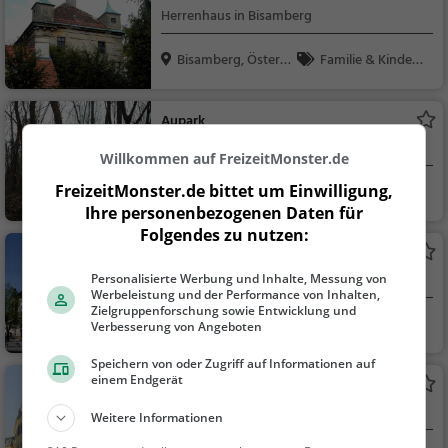
Herrenhaus in Bisamberg
Bisamberg, Österr
Familie & Kinder,
eic...
Sehenswürdigkeit
Aupark
Park in Langenzersdorf
Willkommen auf FreizeitMonster.de
FreizeitMonster.de bittet um Einwilligung,
Langenzersdorf, Ö
Familie & Kinder,
Ihre personenbezogenen Daten für
ste...
Natur
Folgendes zu nutzen:
Rathaus Korneuburg
Rathaus in Korneuburg
Personalisierte Werbung und Inhalte, Messung von
Werbeleistung und der Performance von Inhalten,
Zielgruppenforschung sowie Entwicklung und
Korneuburg, Öster
Sehenswürdigkei
Verbesserung von Angeboten
rei...
t
Speichern von oder Zugriff auf Informationen auf
einem Endgerät
Martinschlössl
Adelssitz in Klosterneuburg
Weitere Informationen