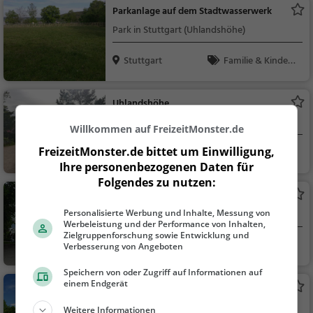
Parkanlage auf dem Stadtwasserwerk
Park in Stuttgart (Uhlandshöhe)
Stuttgart
Familie & Kinder,
Natur
Uhlandshöhe
Aussichtspunkt in Stuttgart
Willkommen auf FreizeitMonster.de
FreizeitMonster.de bittet um Einwilligung,
Stuttgart
Aussichtspunkt, F
Ihre personenbezogenen Daten für
amilie & Kinder, Natu
Folgendes zu nutzen:
r
Planetarium Stuttgart
Planetarium in Stuttgart
Personalisierte Werbung und Inhalte, Messung von
Werbeleistung und der Performance von Inhalten,
Zielgruppenforschung sowie Entwicklung und
Stuttgart
Familie & Kinder,
Verbesserung von Angeboten
Kunst & Museen, Nat
Speichern von oder Zugriff auf Informationen auf
ur, Wissenschaft & P
einem Endgerät
Mittlerer Schlossgarten
olitik
Park in Stuttgart (Kernerviertel)
Weitere Informationen