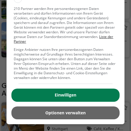
210 Partner werden Ihre personenbezogenen Daten
Stuttgart
Familie & Kinder,
verarbeiten und dürfen Informationen von Ihrem Gerät
Natur
(Cookies, eindeutige Kennungen und andere Gerätedaten)
speichern und darauf zugreifen. Die Informationen von Ihrem
Staatsgalerie Stuttgart
Gerät können mit den Partnern geteilt oder speziell von dieser
Website verwendet werden. Wir und unsere Partner dürfen
Museum in Stuttgart
genaue Daten zur Standortbestimmung verwenden.
Liste der
Partner
Stuttgart
Kunst & Museen
Einige Anbieter nutzen Ihre personenbezogenen Daten
möglicherweise auf Grundlage ihres berechtigten Interesses.
Dagegen können Sie unten über den Button zum Verwalten
Ihrer Optionen Einspruch erheben. Unten auf dieser Seite oder
Mehr Aktivitäten in Stuttgart finden
im Menü der Website finden Sie einen Link, über den Sie die
Einwilligung in die Datenschutz- und Cookie-Einstellungen
verwalten oder widerrufen können.
Gaststätten in der Nähe von
Aussichtsplattform Stadtwasserwerk
Einwilligen
Indigo Bar Café
Optionen verwalten
Café in Stuttgart
Stuttgart
Café, Kaffee / Kuc