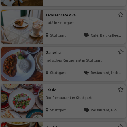
hen, Frühstück, Gebä
ck / Teigwaren
Terassencafe ARG
Café in Stuttgart
Stuttgart
Café, Bar, Kaffee /
Kuchen, Frühstück, G
ebäck / Teigwaren, Bi
Ganesha
er, Wein, Snacks / Ge
Indisches Restaurant in Stuttgart
tränke
Stuttgart
Restaurant, Indis
ch, Asiatisch, Abende
ssen, Mittagessen, Ve
Lässig
getarisch, Vegan, Sril
Bio-Restaurant in Stuttgart
ankisch
Stuttgart
Restaurant, Bio, G
esunde Küche, Mitta
gessen, Abendessen