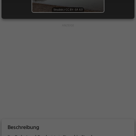
Strubbl
/
CC BY-SA 4.0
Beschreibung