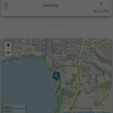
08
Samstag
08
14°C / 27°C
+
−
300 m
1000 ft
Leaflet
| ©
OpenStreetMap contributors