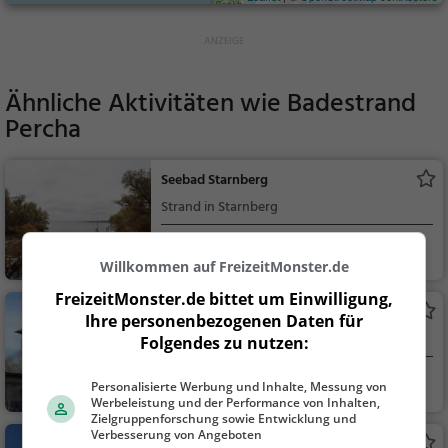
Ähnliche Aktivitäten wie
Badestrand
Percha
Seebad Starnberg
Strand in Starnberg
Starnberg
Familie & Kinder,
Willkommen auf FreizeitMonster.de
Natur
FreizeitMonster.de bittet um Einwilligung,
Bucentaurpark Schiffswiesen mit
Ihre personenbezogenen Daten für
Planetenweg
Park in Starnberg
Folgendes zu nutzen:
Starnberg
Familie & Kinder,
Personalisierte Werbung und Inhalte, Messung von
Werbeleistung und der Performance von Inhalten,
Natur
Zielgruppenforschung sowie Entwicklung und
Verbesserung von Angeboten
Klosterpark