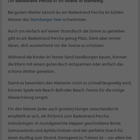
Der
Badestrand Percha
ist ein
Strand in Starnberg
.
Bei gutem Wetter kannst du am Badestrand Percha im kühlen
Wasser des
Starnberger Sees
schwimmen.
Auch um einfach auf einem Strandtuch die Sonne zu genießen
gibt es am Badestrand Percha genug Platz. Denk aber immer
daran, dich ausreichend vor der Sonne zu schützen.
Während die Kinder im feinen Sand Sandburgen bauen, können
die Eltern mit einem guten Buch entspannen oder einfach das
schöne Wetter genießen.
Damit es besonders den Kleineren nicht so schnell langweilig wird,
können Spiele wie Beach-Ball oder Beach-Tennis für die nötige
Abwechslung sorgen.
Für den kleinen (oder auch großen) Hunger zwischendurch
empfiehlt es sich, ein Picknick zum Badestrand Percha
mitzubringen. In mundgerechte Happen geschnittene Brote,
Gemüsesticks und Apfelschnitzen sind der perfekte Snack für
einen Ausflug zum Strand. Genügend zu Trinken ist – vor allem bei