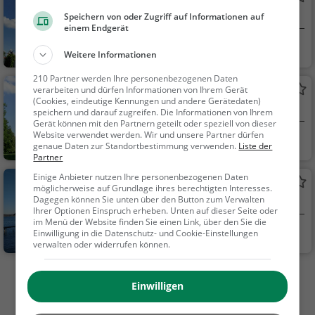
Park in Berg (Aufkirchen)
Speichern von oder Zugriff auf Informationen auf
einem Endgerät
Berg
Familie & Kinder,
Weitere Informationen
Natur
210 Partner werden Ihre personenbezogenen Daten
Bismarckturm Berg-Assenhausen
verarbeiten und dürfen Informationen von Ihrem Gerät
(Cookies, eindeutige Kennungen und andere Gerätedaten)
Aussichtsturm in Berg
speichern und darauf zugreifen. Die Informationen von Ihrem
Gerät können mit den Partnern geteilt oder speziell von dieser
Website verwendet werden. Wir und unsere Partner dürfen
Berg
Aussichtspunkt, F
genaue Daten zur Standortbestimmung verwenden.
Liste der
amilie & Kinder, Natu
Partner
r
Einige Anbieter nutzen Ihre personenbezogenen Daten
Badestrand Feldafing
möglicherweise auf Grundlage ihres berechtigten Interesses.
Dagegen können Sie unten über den Button zum Verwalten
Strand in Feldafing
Ihrer Optionen Einspruch erheben. Unten auf dieser Seite oder
im Menü der Website finden Sie einen Link, über den Sie die
Feldafing
Familie & Kinder,
Einwilligung in die Datenschutz- und Cookie-Einstellungen
verwalten oder widerrufen können.
Natur
Mehr Aktivitäten in Starnberg finden
Einwilligen