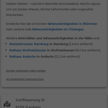
heißem Wetter – natürlich ebenfalls entscheidend. Hierfür eignen
sich am besten Wasser, leichte Saftschorlen oder ungesüßte
Kräutertees.
Entdecke hier die schönsten
Sehenswürdigkeiten in München
oder weitere tolle
Sehenswürdigkeiten im Chiemgau
.
Weitere
Aktivitäten und Sehenswürdigkeiten in der Nähe
sind:
Marienbrunnen Starnberg
in Starnberg
(1,4 km entfernt)
Rathaus Wolfratshausen
in Wolfratshausen
(10,1 km entfernt)
Rathaus Andechs
in Andechs
(13,2 km entfernt)
Eintrag verbessern oder melden
Als Eigentümer beanspruchen
Schiffbauerweg 20
82319 Starnberg