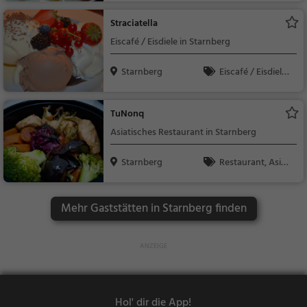
ch, Mittagessen, Abe
Straciatella
ndessen, Vegetarisc
Eiscafé / Eisdiele in Starnberg
h, Mediterran
Starnberg
Eiscafé / Eisdiele,
Eisdiele
TuNonq
Asiatisches Restaurant in Starnberg
Starnberg
Restaurant, Asiati
sch, Abendessen, Mit
tagessen, Vegetarisc
Mehr Gaststätten in Starnberg finden
h
Hol' dir die App!