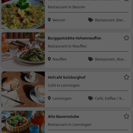
Restaurant in Beuren
Beuren
Restaurant, Bierg
arten, Café, Eiscafé /
Eisdiele, Abendessen,
Burggaststätte Hohenneuffen
Mittagessen, Bier, Sn
Restaurant in Neuffen
acks / Getränke, Deut
sch, Regionalküche, K
Neuffen
Restaurant, Aben
affee / Kuchen, Frühs
dessen, Mittagessen
tück, Gebäck / Teigw
aren, Eisdiele, Pizza, It
Hofcafé Sulzburghof
alienisch
Café in Lenningen
Lenningen
Café, Kaffee / Kuc
hen, Frühstück, Gebä
ck / Teigwaren
Alte Bauernstube
Restaurant in Lenningen