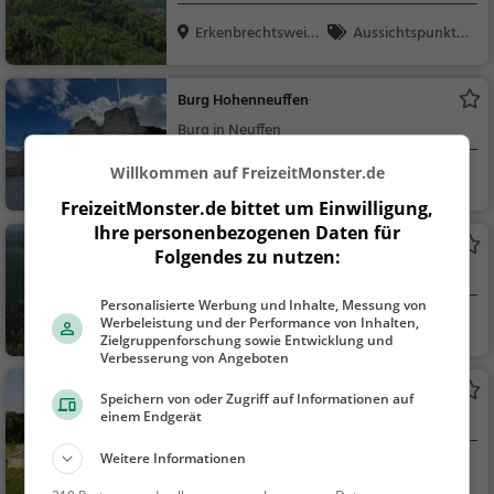
Erkenbrechtsweile
Aussichtspunkt, F
r
amilie & Kinder, Natu
r
Burg Hohenneuffen
Burg in Neuffen
Willkommen auf FreizeitMonster.de
Neuffen
Familie & Kinder,
Sehenswürdigkeit
FreizeitMonster.de bittet um Einwilligung,
Ihre personenbezogenen Daten für
Bauerloch
Folgendes zu nutzen:
Höhle in Neuffen
Personalisierte Werbung und Inhalte, Messung von
Neuffen
Familie & Kinder,
Werbeleistung und der Performance von Inhalten,
Zielgruppenforschung sowie Entwicklung und
Natur, Sehenswürdig
Verbesserung von Angeboten
keit
Brille
Speichern von oder Zugriff auf Informationen auf
einem Endgerät
Aussichtspunkt in Hülben
Weitere Informationen
Hülben
Aussichtspunkt, F