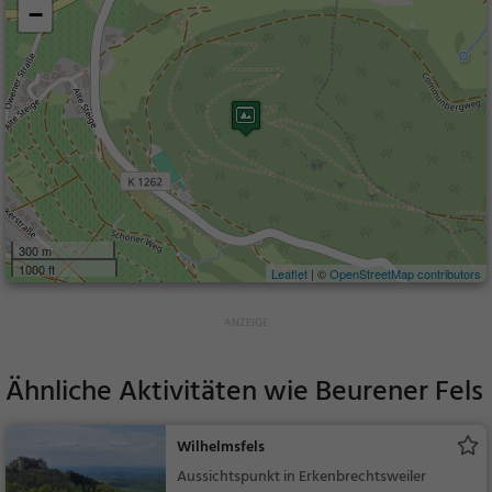
−
300 m
1000 ft
Leaflet
| ©
OpenStreetMap contributors
Ähnliche Aktivitäten wie
Beurener Fels
Wilhelmsfels
Aussichtspunkt in Erkenbrechtsweiler