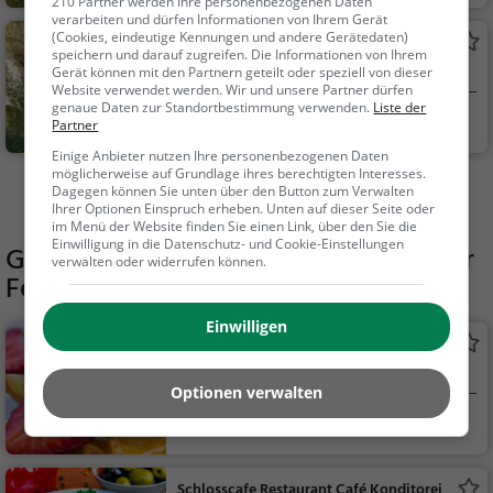
amilie & Kinder, Natu
210 Partner werden Ihre personenbezogenen Daten
verarbeiten und dürfen Informationen von Ihrem Gerät
r
(Cookies, eindeutige Kennungen und andere Gerätedaten)
Veronikahöhle
speichern und darauf zugreifen. Die Informationen von Ihrem
Höhle in Lenningen
Gerät können mit den Partnern geteilt oder speziell von dieser
Website verwendet werden. Wir und unsere Partner dürfen
genaue Daten zur Standortbestimmung verwenden.
Liste der
Lenningen
Familie & Kinder,
Partner
Natur, Sehenswürdig
Einige Anbieter nutzen Ihre personenbezogenen Daten
keit
möglicherweise auf Grundlage ihres berechtigten Interesses.
Mehr Aktivitäten in Beuren finden
Dagegen können Sie unten über den Button zum Verwalten
Ihrer Optionen Einspruch erheben. Unten auf dieser Seite oder
im Menü der Website finden Sie einen Link, über den Sie die
Einwilligung in die Datenschutz- und Cookie-Einstellungen
Gaststätten in der Nähe von
Beurener
verwalten oder widerrufen können.
Fels
Einwilligen
Eiscafe Dolce Vita
Eiscafé / Eisdiele in Beuren
Optionen verwalten
Beuren
Eiscafé / Eisdiele,
Eisdiele
Schlosscafe Restaurant Café Konditorei