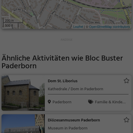
200 m
500 ft
Leaflet
| ©
OpenStreetMap contributors
Ähnliche Aktivitäten wie
Bloc Buster
Paderborn
Dom St. Liborius
Kathedrale / Dom in Paderborn
Paderborn
Familie & Kinder,
Sehenswürdigkeit
Diözesanmuseum Paderborn
Museum in Paderborn