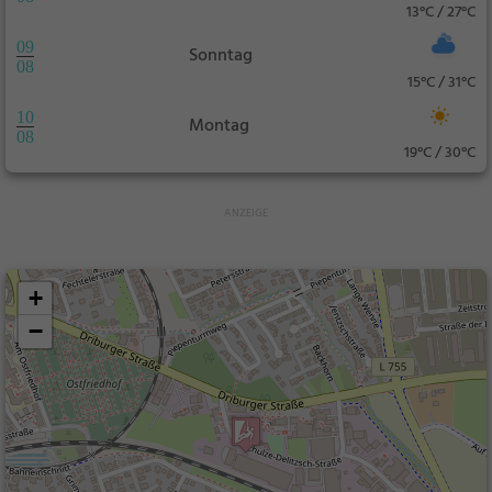
13°C / 27°C
09
Sonntag
08
15°C / 31°C
10
Montag
08
19°C / 30°C
+
−