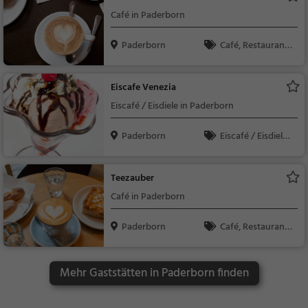
Vegetarisch, Nudeln
Café in Paderborn
Paderborn
Café, Restaurant,
Kaffee / Kuchen, Früh
stück, Gebäck / Teig
Eiscafe Venezia
waren, Brunch, Aben
Eiscafé / Eisdiele in Paderborn
dessen, Mittagessen
Paderborn
Eiscafé / Eisdiele,
Eisdiele
Teezauber
Café in Paderborn
Paderborn
Café, Restaurant,
Snacks / Getränke, Bi
stro, Kaffee / Kuchen,
Mehr Gaststätten in Paderborn finden
Frühstück, Gebäck /
Teigwaren