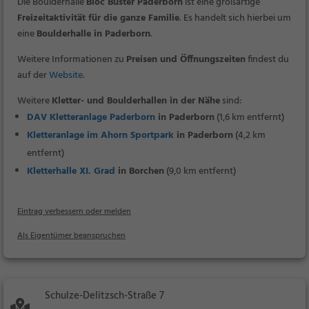
Die Boulderhalle
Bloc Buster Paderborn
ist eine großartige
Freizeitaktivität für die ganze Familie
. Es handelt sich hierbei um
eine
Boulderhalle in Paderborn
.
Weitere Informationen zu
Preisen und Öffnungszeiten
findest du
auf der
Website
.
Weitere
Kletter- und Boulderhallen in der Nähe
sind:
DAV Kletteranlage Paderborn
in Paderborn
(1,6 km entfernt)
Kletteranlage im Ahorn Sportpark
in Paderborn
(4,2 km
entfernt)
Kletterhalle XI. Grad
in Borchen
(9,0 km entfernt)
Eintrag verbessern oder melden
Als Eigentümer beanspruchen
Schulze-Delitzsch-Straße 7