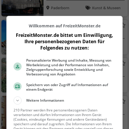
Paderborn
Kunst & Museen
Rathaus Paderborn
Willkommen auf FreizeitMonster.de
Rathaus in Paderborn
FreizeitMonster.de bittet um Einwilligung,
Ihre personenbezogenen Daten für
Paderborn
Sehenswürdigkei
Folgendes zu nutzen:
t
Personalisierte Werbung und Inhalte, Messung von
Geisselscher Garten
Werbeleistung und der Performance von Inhalten,
Zielgruppenforschung sowie Entwicklung und
Park in Paderborn
Verbesserung von Angeboten
Paderborn
Familie & Kinder,
Speichern von oder Zugriff auf Informationen auf
einem Endgerät
Natur
Weitere Informationen
Riemekepark
Park in Paderborn (Riemekeviertel)
210 Partner werden Ihre personenbezogenen Daten
verarbeiten und dürfen Informationen von Ihrem Gerät
(Cookies, eindeutige Kennungen und andere Gerätedaten)
Paderborn
Familie & Kinder,
speichern und darauf zugreifen. Die Informationen von Ihrem
Natur
Gerät können mit den Partnern geteilt oder speziell von dieser