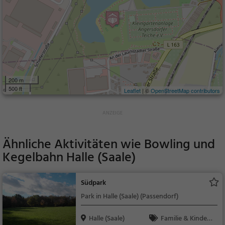
200 m
500 ft
Leaflet
| ©
OpenStreetMap contributors
Ähnliche Aktivitäten wie
Bowling und
Kegelbahn Halle (Saale)
Südpark
Park in Halle (Saale) (Passendorf)
Halle (Saale)
Familie & Kinder,