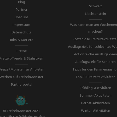
Blog
Schweiz
Partner
Liechtenstein
Über uns
Impressum
Was kann man am Wochene
machen?
Datenschutz
Kostenlose Freizeitaktivitäte
Jobs & Karriere
Ausflugsziele für schlechtes We
Presse
Actionreiche Ausflugsidee
Freizeit-Trends & Statistiken
Ausflugsziele für Senioren
FreizeitMonster für Anbieter
Tipps für den Familienausflu
Werben auf FreizeitMonster
Top 80 Freizeitaktivitäten
Partnerportal
Frühling-Aktivitäten
Sommer-Aktivitäten
Herbst-Aktivitäten
Winter-Aktivitäten
© FreizeitMonster 2023
ade with ♥ in Mühlheim am Main.