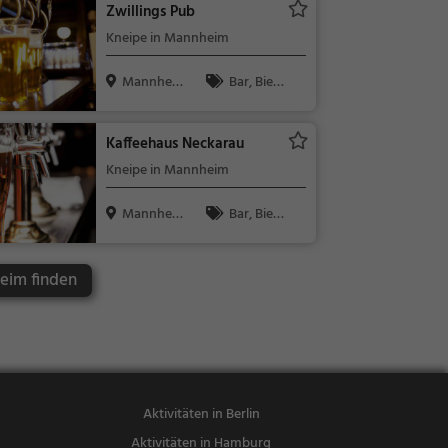
Zwillings Pub
sen
Kneipe in Mannheim
Mannhei
Bar, Bier,
m
Wein, Snacks
/ Getränke
Kaffeehaus Neckarau
Kneipe in Mannheim
Mannhei
Bar, Bier,
m
Wein, Snacks
/ Getränke
eim finden
Aktivitäten in Berlin
Aktivitäten in Hamburg