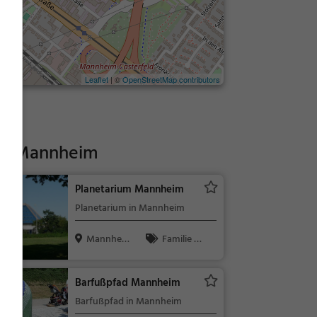
Leaflet
| ©
OpenStreetMap contributors
ld Mannheim
Planetarium Mannheim
Planetarium in Mannheim
Mannhei
Familie &
m
Kinder, Kuns
t & Museen,
Barfußpfad Mannheim
Natur, Wisse
Barfußpfad in Mannheim
nschaft & Po