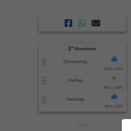
Mannheim
06
Donnerstag
08
22°C / 33°C
07
Freitag
08
18°C / 28°C
08
Samstag
08
18°C / 32°C