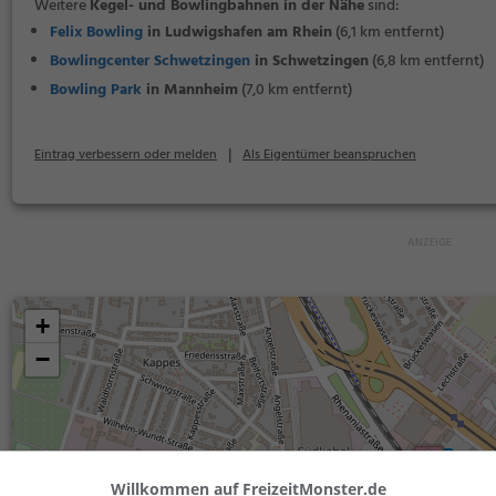
Weitere
Kegel- und Bowlingbahnen in der Nähe
sind:
Felix Bowling
in Ludwigshafen am Rhein
(6,1 km entfernt)
Bowlingcenter Schwetzingen
in Schwetzingen
(6,8 km entfernt)
Bowling Park
in Mannheim
(7,0 km entfernt)
|
Eintrag verbessern oder melden
Als Eigentümer beanspruchen
+
−
Willkommen auf FreizeitMonster.de