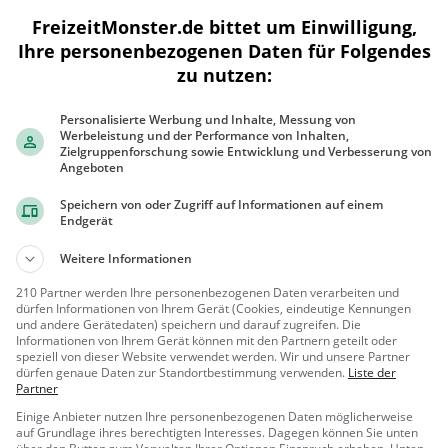
FreizeitMonster.de bittet um Einwilligung,
Ihre personenbezogenen Daten für Folgendes
zu nutzen:
300 m
1000 ft
Personalisierte Werbung und Inhalte, Messung von
Werbeleistung und der Performance von Inhalten,
Zielgruppenforschung sowie Entwicklung und Verbesserung von
Angeboten
Speichern von oder Zugriff auf Informationen auf einem
Ähnliche Aktivitäten wie
Bowling Wor
Endgerät
Weitere Informationen
Technoseum
Museum in Mannheim
210 Partner werden Ihre personenbezogenen Daten verarbeiten und
dürfen Informationen von Ihrem Gerät (Cookies, eindeutige Kennungen
und andere Gerätedaten) speichern und darauf zugreifen. Die
Mannhei
Kunst &
Informationen von Ihrem Gerät können mit den Partnern geteilt oder
speziell von dieser Website verwendet werden. Wir und unsere Partner
m
Museen
dürfen genaue Daten zur Standortbestimmung verwenden.
Liste der
Partner
Tierpark im Luisenpark
Einige Anbieter nutzen Ihre personenbezogenen Daten möglicherweise
Mannheim
Zoo in Mannheim
auf Grundlage ihres berechtigten Interesses. Dagegen können Sie unten