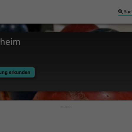
Suc
nheim
ng erkunden