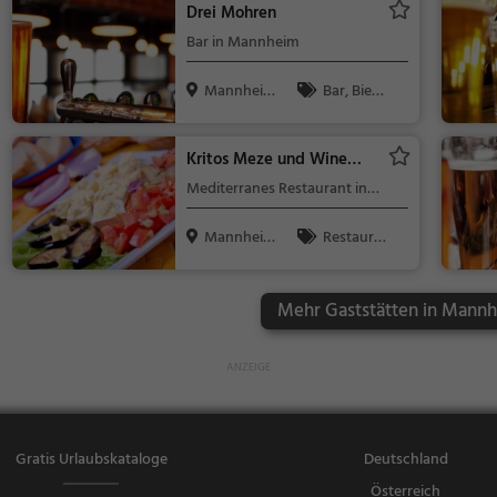
Drei Mohren
ebäck / Teig
Bar in Mannheim
waren
Mannhei
Bar, Bier,
m
Wein, Snacks
/ Getränke
Kritos Meze und Wine
Bar
Mediterranes Restaurant in
Mannheim
Mannhei
Restaura
m
nt, Mediterra
n, Europäisc
Mehr Gaststätten in Mannh
h, Meeresfrü
chte, Fisch,
Mittagessen,
Abendessen
Gratis Urlaubskataloge
Deutschland
Österreich