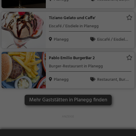
bendessen, Mittagess
en, Cocktails, Snacks
Tiziano Gelato und Caffe'
/ Getränke
Eiscafé / Eisdiele in Planegg
Planegg
Eiscafé / Eisdiele,
Eisdiele
Pablo Emilio BurgerBar 2
Burger-Restaurant in Planegg
Planegg
Restaurant, Burg
er, Amerikanisch, San
dwiches, Steak Hous
Mehr Gaststätten in Planegg finden
e, Abendessen, Mitta
gessen