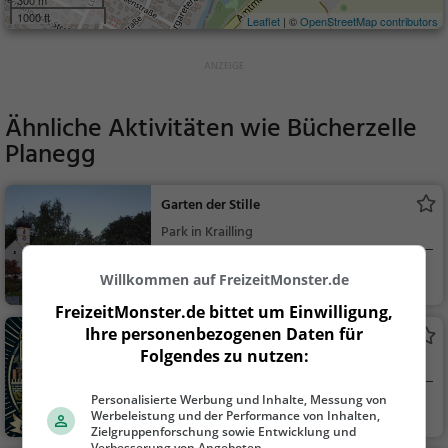
300 m
1000 ft
Leaflet
| ©
OpenStreetMap contributors
Ähnliche Aktivitäten wie
Bücherzelle
Planegg
Garten der Stille
Park in Krailling
Krailling
Familie & Kinder,
Willkommen auf FreizeitMonster.de
Natur
FreizeitMonster.de bittet um Einwilligung,
Ihre personenbezogenen Daten für
Bavaria Escape
Folgendes zu nutzen:
Escape Game in Krailling für Alle, auch für
Kinder ab 8 Jahren geeignet
Personalisierte Werbung und Inhalte, Messung von
Krailling
Action & Abente
Werbeleistung und der Performance von Inhalten,
uer, Familie & Kinder,
Zielgruppenforschung sowie Entwicklung und
Verbesserung von Angeboten