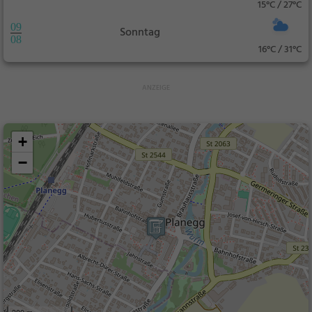
15°C / 27°C
09
Sonntag
08
16°C / 31°C
+
−