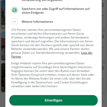
Sonstiges
Rathaus Gräfelfing
Speichern von oder Zugriff auf Informationen auf
Rathaus in Gräfelfing
einem Endgerät
Gräfelfing
Sehenswürdigkei
Weitere Informationen
t
210 Partner werden Ihre personenbezogenen Daten
verarbeiten und dürfen Informationen von Ihrem Gerät
Rathaus Neuried
(Cookies, eindeutige Kennungen und andere Gerätedaten)
speichern und darauf zugreifen. Die Informationen von Ihrem
Rathaus in Neuried
Gerät können mit den Partnern geteilt oder speziell von dieser
Website verwendet werden. Wir und unsere Partner dürfen
genaue Daten zur Standortbestimmung verwenden.
Liste der
Neuried
Sehenswürdigkei
Partner
t
Einige Anbieter nutzen Ihre personenbezogenen Daten
möglicherweise auf Grundlage ihres berechtigten Interesses.
Rathaus Großhadern
Dagegen können Sie unten über den Button zum Verwalten
Rathaus in München
Ihrer Optionen Einspruch erheben. Unten auf dieser Seite oder
im Menü der Website finden Sie einen Link, über den Sie die
Einwilligung in die Datenschutz- und Cookie-Einstellungen
München
Sehenswürdigkei
verwalten oder widerrufen können.
t
Einwilligen
Mehr Aktivitäten in Planegg finden