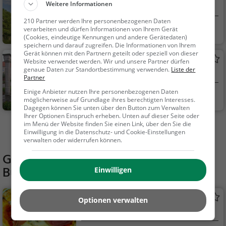
Weitere Informationen
Leuchtturm in Rathenow
210 Partner werden Ihre personenbezogenen Daten
Rathenow
Familie & Kinder,
verarbeiten und dürfen Informationen von Ihrem Gerät
(Cookies, eindeutige Kennungen und andere Gerätedaten)
Natur, Sehenswürdig
speichern und darauf zugreifen. Die Informationen von Ihrem
keit
Gerät können mit den Partnern geteilt oder speziell von dieser
Optikpark
Website verwendet werden. Wir und unsere Partner dürfen
genaue Daten zur Standortbestimmung verwenden.
Liste der
Park in Rathenow (Rathenow West)
Partner
Einige Anbieter nutzen Ihre personenbezogenen Daten
Rathenow
Familie & Kinder,
möglicherweise auf Grundlage ihres berechtigten Interesses.
Natur
Dagegen können Sie unten über den Button zum Verwalten
Ihrer Optionen Einspruch erheben. Unten auf dieser Seite oder
im Menü der Website finden Sie einen Link, über den Sie die
Mehr Aktivitäten in Rhinow finden
Einwilligung in die Datenschutz- und Cookie-Einstellungen
verwalten oder widerrufen können.
Gaststätten in der Nähe von
Bürgerpark Stölln (BUGA 2015)
Einwilligen
Adriano
Optionen verwalten
Pizzeria in Rhinow