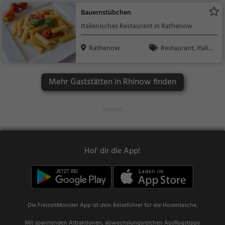
Bauernstübchen
Italienisches Restaurant in Rathenow
Rathenow
Restaurant, Italie
nisch, Pizza, Europäis
ch, Mittagessen, Abe
Mehr Gaststätten in Rhinow finden
ndessen, Vegetarisc
h, Mediterran
Hol' dir die App!
Die FreizeitMonster App ist dein Reiseführer für die Hosentasche.
Mit spannenden Attraktionen, abwechslungsreichen Ausflugstipps