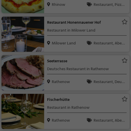
Rhinow
Restaurant, Pizza,
Abendessen, Italienis
ch, Mittagessen
Restaurant Honennauener Hof
Restaurant in Milower Land
Milower Land
Restaurant, Aben
dessen, Mittagessen
Seeterrasse
Deutsches Restaurant in Rathenow
Rathenow
Restaurant, Deuts
ch, Mittagessen, Abe
ndessen, Europäisch
Fischerhütte
Restaurant in Rathenow
Rathenow
Restaurant, Aben
dessen, Mittagessen