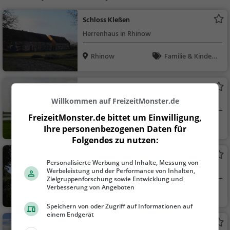
Schloss Kleßen
Herrenhaus in Rhinow
Rhinow
Familie & Kinder,
Sehenswürdigkeit
Gülper See
Willkommen auf FreizeitMonster.de
See in Havelaue
FreizeitMonster.de bittet um Einwilligung,
Havelaue
Familie & Kinder,
Ihre personenbezogenen Daten für
Natur, See
Folgendes zu nutzen:
Hohennauener See
Personalisierte Werbung und Inhalte, Messung von
See in Stechow-Ferchesar
Werbeleistung und der Performance von Inhalten,
Zielgruppenforschung sowie Entwicklung und
Verbesserung von Angeboten
Stechow-Ferchesa
Familie & Kinder,
r
Natur, See
Speichern von oder Zugriff auf Informationen auf
einem Endgerät
Leuchtturm Rathenow