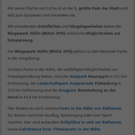
Mit seiner Fläche von 1,6 ha ist er der
2. größte Park der Stadt
und
lädt zum Spazieren und Verweilen ein.
Mit einladenden
Grünflächen
und
Sitzgelegenheiten
bietet der
Bürgerpark Stölln (BUGA 2015)
zahlreiche
Möglichkeiten zur
Entspannung
.
Der
Bürgerpark Stölln (BUGA 2015)
gehört zu den kleineren Parks
in der Umgebung.
Größere Parks in der Nähe, die vielfältigere Möglichkeiten zur
Freizeitgestaltung bieten, sind der
Gutspark
Neuruppin
in 32,1 km
Entfernung, der
Landschaftspark Hoppenrade
Plattenburg
in
37,9 km Entfernung und der
Krugpark
Brandenburg an der
Havel
in 43,4 km Entfernung.
Hier findest du noch weitere
Parks in der Nähe von Rathenow
für deinen nächsten Ausflug, Spaziergang oder zum Sport
machen. Hier sind außerdem
Grillplätze in und um Rathenow
,
sowie
Calisthenics bzw. Fitnessparks in der Nähe
.