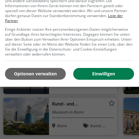
und andere Gerätedaten) speichern und darauf zugreifen. Die
Bonn
Action &
Informationen von Ihrem Gerät können mit den Partnern geteilt oder
Abenteuer, F
speziell von dieser Website verwendet werden. Wir und unsere Partner
dürfen genaue Daten zur Standortbestimmung verwenden.
Liste der
amilie & Kind
Partner
Reuterpark
er, Sehensw
Einige Anbieter nutzen Ihre personenbezogenen Daten möglicherweise
Park in Bonn (Kessenich)
ürdigkeit, To
auf Grundlage ihres berechtigten Interesses. Dagegen können Sie unten
uren
über den Button zum Verwalten Ihrer Optionen Einspruch erheben. Unten
Bonn
Familie &
auf dieser Seite oder im Menü der Website finden Sie einen Link, über den
Sie die Einwilligung in die Datenschutz- und Cookie-Einstellungen
Kinder, Natur
verwalten oder widerrufen können.
Kunstmuseum Bonn
Museum in Bonn
Optionen verwalten
Einwilligen
Bonn
Kunst &
Museen
Kunst- und
Ausstellungshalle der
Museum in Bonn
Bundesrepublik
Deutschland
Bonn
Kunst &
Museen