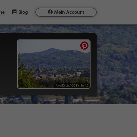
he
Blog
Mein Account
Axel Kirch
/
CC BY-SA 4.0