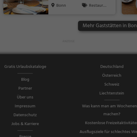
Vegetarisch
Bonn
Restaura
nt, Abendess
en, Mittagess
Mehr Gaststätten in Bon
en
Gratis Urlaubskataloge
Deutschland
Österreich
Blog
Schweiz
Partner
Liechtenstein
Über uns
Impressum
Was kann man am Wochene
machen?
Datenschutz
Kostenlose Freizeitaktivitäte
Jobs & Karriere
Ausflugsziele für schlechtes We
Presse