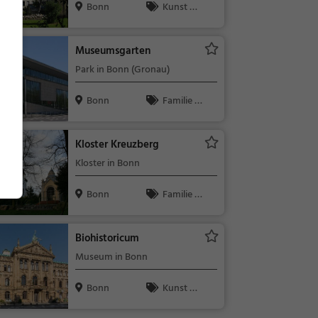
Bonn
Kunst &
Museen
Museumsgarten
Park in Bonn (Gronau)
Bonn
Familie &
Kinder, Natu
r
Kloster Kreuzberg
Kloster in Bonn
Bonn
Familie &
Kinder, Sehe
nswürdigkeit
Biohistoricum
Museum in Bonn
Bonn
Kunst &
Museen