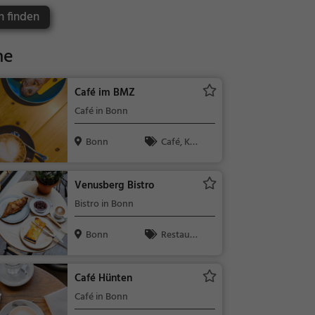
n finden
he
Café im BMZ
Café in Bonn
Bonn
Café, Kaff
ee / Kuchen,
Frühstück, G
Venusberg Bistro
ebäck / Teig
Bistro in Bonn
waren
Bonn
Restaura
nt, Bistro, Sn
acks / Geträ
Café Hünten
nke
Café in Bonn