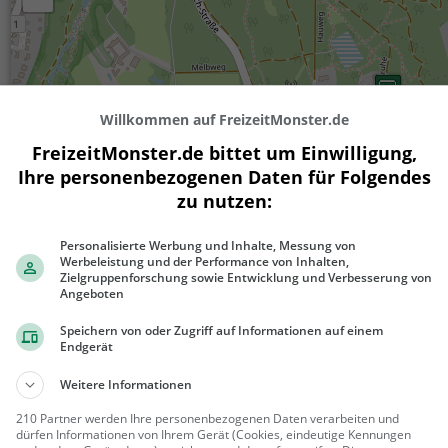
Willkommen auf FreizeitMonster.de
FreizeitMonster.de bittet um Einwilligung,
Ihre personenbezogenen Daten für Folgendes
zu nutzen:
300 m
500 ft
Personalisierte Werbung und Inhalte, Messung von
Werbeleistung und der Performance von Inhalten,
Zielgruppenforschung sowie Entwicklung und Verbesserung von
Angeboten
Ähnliche Aktivitäten wie
Casselsruhe
Speichern von oder Zugriff auf Informationen auf einem
Endgerät
Weitere Informationen
Digitale Detektiv-
Stadtrallye in Bonn
für Kinder, Geburtstage,
210 Partner werden Ihre personenbezogenen Daten verarbeiten und
dürfen Informationen von Ihrem Gerät (Cookies, eindeutige Kennungen
Schulklassen & Familien