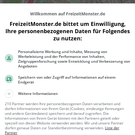
Willkommen auf FreizeitMonster.de
FreizeitMonster.de bittet um Einwilligung,
Ihre personenbezogenen Daten für Folgendes
zu nutzen:
Personalisierte Werbung und Inhalte, Messung von
Werbeleistung und der Performance von Inhalten,
300 m
Zielgruppenforschung sowie Entwicklung und Verbesserung von
1000 ft
Angeboten
Speichern von oder Zugriff auf Informationen auf einem
Endgerät
Ähnliche Aktivitäten wie
Castelgrande
Weitere Informationen
210 Partner werden Ihre personenbezogenen Daten verarbeiten und
dürfen Informationen von Ihrem Gerät (Cookies, eindeutige Kennungen
Torre Bianca
und andere Gerätedaten) speichern und darauf zugreifen. Die
Informationen von Ihrem Gerät können mit den Partnern geteilt oder
Aussichtsturm in Bellinzona
speziell von dieser Website verwendet werden. Wir und unsere Partner
dürfen genaue Daten zur Standortbestimmung verwenden.
Liste der
Bellinzona,
Aussicht
Partner