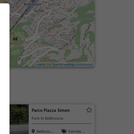
Leaflet
| ©
OpenStreetMap contributors
Parco Piazza Simen
Park in Bellinzona
Bellinzon
Familie &