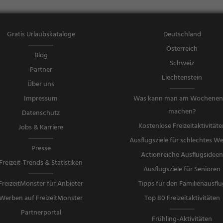
Gratis Urlaubskataloge
Deutschland
Österreich
Blog
Schweiz
Partner
Liechtenstein
Über uns
Impressum
Was kann man am Wochene
machen?
Datenschutz
Kostenlose Freizeitaktivitäte
Jobs & Karriere
Ausflugsziele für schlechtes We
Presse
Actionreiche Ausflugsidee
Freizeit-Trends & Statistiken
Ausflugsziele für Senioren
FreizeitMonster für Anbieter
Tipps für den Familienausflu
Werben auf FreizeitMonster
Top 80 Freizeitaktivitäten
Partnerportal
Frühling-Aktivitäten