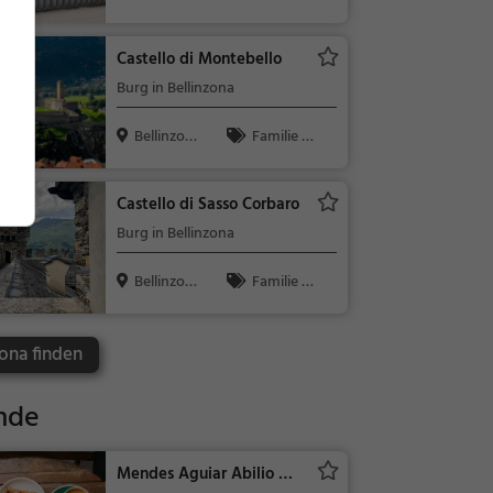
a, Schweiz
Kinder, Natu
r
Castello di Montebello
Burg in Bellinzona
Bellinzon
Familie &
a, Schweiz
Kinder, Sehe
nswürdigkeit
Castello di Sasso Corbaro
Burg in Bellinzona
Bellinzon
Familie &
a, Schweiz
Kinder, Sehe
nswürdigkeit
zona finden
nde
Mendes Aguiar Abilio &