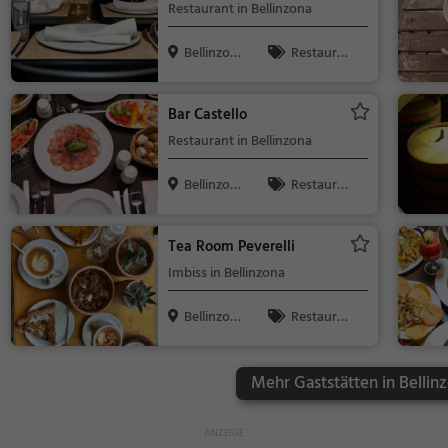
Restaurant in Bellinzona
Bellinzona,
Restaura
Schweiz
nt, Abendess
en, Mittagess
Bar Castello
en
Restaurant in Bellinzona
Bellinzona,
Restaura
Schweiz
nt, Abendess
en, Mittagess
Tea Room Peverelli
en
Imbiss in Bellinzona
Bellinzona,
Restaura
Schweiz
nt, Bistro, Sn
acks / Geträ
Mehr Gaststätten in Bellin
nke