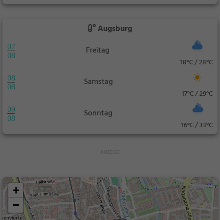
Augsburg
07
Freitag
08
18°C / 28°C
08
Samstag
08
17°C / 29°C
09
Sonntag
08
16°C / 33°C
+
−