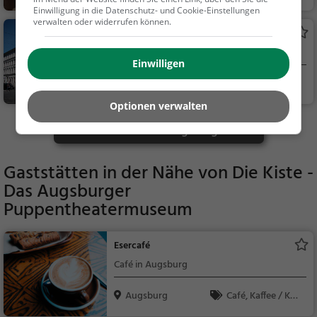
Einwilligung in die Datenschutz- und Cookie-Einstellungen
verwalten oder widerrufen können.
Neue Galerie im Höhmannhaus
Museum in Augsburg
Einwilligen
Augsburg
Kunst & Museen
Optionen verwalten
Mehr Aktivitäten in Augsburg finden
Gaststätten in der Nähe von
Die Kiste -
Das Augsburger
Puppentheatermuseum
Esercafé
Café in Augsburg
Augsburg
Café, Kaffee / Kuc
hen, Frühstück, Gebä