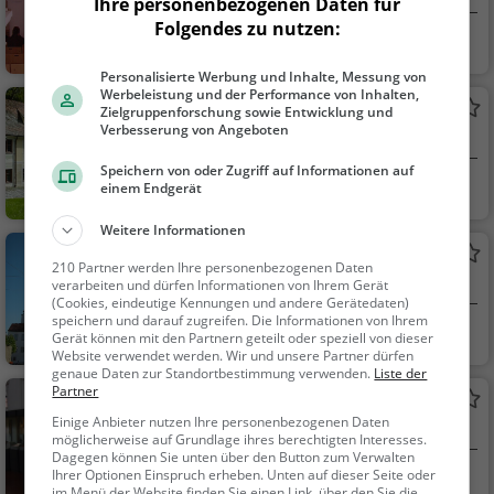
Ihre personenbezogenen Daten für
Folgendes zu nutzen:
Augsburg
Sehenswürdigkei
t
Personalisierte Werbung und Inhalte, Messung von
Werbeleistung und der Performance von Inhalten,
Schwäbisches Handwerkermuseum
Zielgruppenforschung sowie Entwicklung und
Verbesserung von Angeboten
Museum in Augsburg
Speichern von oder Zugriff auf Informationen auf
Augsburg
Kunst & Museen
einem Endgerät
Weitere Informationen
Heiltumskammer in der Basika St.
210 Partner werden Ihre personenbezogenen Daten
Ulrich und Afra
Museum in Augsburg
verarbeiten und dürfen Informationen von Ihrem Gerät
(Cookies, eindeutige Kennungen und andere Gerätedaten)
speichern und darauf zugreifen. Die Informationen von Ihrem
Augsburg
Kunst & Museen
Gerät können mit den Partnern geteilt oder speziell von dieser
Website verwendet werden. Wir und unsere Partner dürfen
genaue Daten zur Standortbestimmung verwenden.
Liste der
Partner
Römisches Museum Augsburg
Einige Anbieter nutzen Ihre personenbezogenen Daten
Museum in Augsburg
möglicherweise auf Grundlage ihres berechtigten Interesses.
Dagegen können Sie unten über den Button zum Verwalten
Ihrer Optionen Einspruch erheben. Unten auf dieser Seite oder
Augsburg
Kunst & Museen
im Menü der Website finden Sie einen Link, über den Sie die