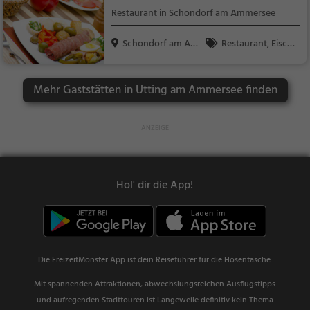
Restaurant in Schondorf am Ammersee
Schondorf am Am
Restaurant, Eiscaf
merse...
é / Eisdiele, Abendess
en, Mittagessen, Kroa
Mehr Gaststätten in Utting am Ammersee finden
tisch, Balkanisch, Ost
europäisch, Deutsch,
Europäisch, Eisdiele,
Mediterran, Meeresfr
üchte, Fisch
Hol' dir die App!
Die FreizeitMonster App ist dein Reiseführer für die Hosentasche.
Mit spannenden Attraktionen, abwechslungsreichen Ausflugstipps
und aufregenden Stadttouren ist Langeweile definitiv kein Thema