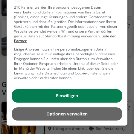
(Lochschwab)
Herrsching am Am
Familie & Kinder,
210 Partner werden Ihre personenbezogenen Daten
verarbeiten und dürfen Informationen von Ihrem Gerät
mers...
Natur
(Cookies, eindeutige Kennungen und andere Gerätedaten)
speichern und darauf zugreifen. Die Informationen von Ihrem
Schloss Mühlfeld
Gerät können mit den Partnern geteilt oder speziell von dieser
Website verwendet werden. Wir und unsere Partner dürfen
Adelssitz in Herrsching am Ammersee
genaue Daten zur Standortbestimmung verwenden.
Liste der
Partner
Herrsching am Am
Familie & Kinder,
Einige Anbieter nutzen Ihre personenbezogenen Daten
mers...
Sehenswürdigkeit
möglicherweise auf Grundlage ihres berechtigten Interesses.
Dagegen können Sie unten über den Button zum Verwalten
Ihrer Optionen Einspruch erheben. Unten auf dieser Seite oder
Mehr Aktivitäten in Utting am Ammersee finden
im Menü der Website finden Sie einen Link, über den Sie die
Einwilligung in die Datenschutz- und Cookie-Einstellungen
verwalten oder widerrufen können.
Gaststätten in der Nähe von
Die
Veranda - Minigolf am Ammersee
Einwilligen
Die Jolle
Optionen verwalten
Bar in Utting am Ammersee
Utting am Ammers
Bar, Restaurant, B