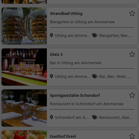
ee
ier, Wein, Snacks / Ge
tränke, Abendessen,
Strandbad Utting
Mittagessen
Biergarten in Utting am Ammersee
Utting am Ammers
Biergarten, Bier, S
ee
nacks / Getränke, De
utsch, Mittagessen, R
Gleis 3
egionalküche
Bar in Utting am Ammersee
Utting am Ammers
Bar, Bier, Wein, Sn
ee
acks / Getränke
Sportgaststätte Schondorf
Restaurant in Schondorf am Ammersee
Schondorf am Am
Restaurant, Aben
merse...
dessen, Mittagessen
Gasthof Drexl