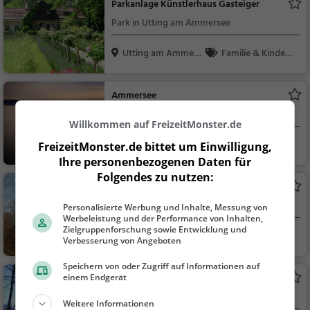
Parkanlage Künstlerhaus Gasteiger
Park in Utting am Ammersee
Utting am Ammers
Familie & Kinder,
ee
Natur
Ammersee
See in Herrsching am Ammersee
Willkommen auf FreizeitMonster.de
Herrsching am Am
Familie & Kinder,
FreizeitMonster.de bittet um Einwilligung,
mers...
Natur, See
Ihre personenbezogenen Daten für
Folgendes zu nutzen:
Schloss Greifenberg
Adelssitz in Greifenberg
Personalisierte Werbung und Inhalte, Messung von
Werbeleistung und der Performance von Inhalten,
Zielgruppenforschung sowie Entwicklung und
Greifenberg
Familie & Kinder,
Verbesserung von Angeboten
Sehenswürdigkeit
Speichern von oder Zugriff auf Informationen auf
Kurpark
einem Endgerät
Park in Herrsching am Ammersee
Weitere Informationen