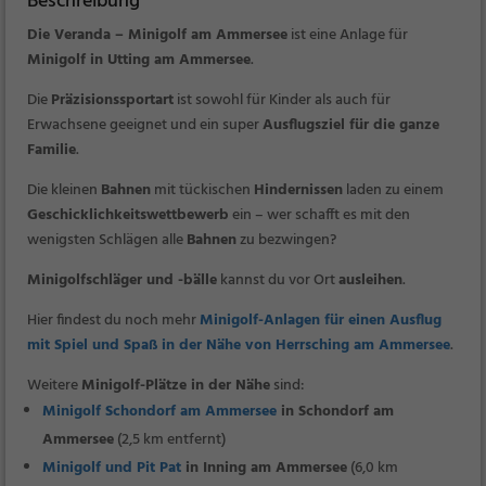
Beschreibung
Die Veranda – Minigolf am Ammersee
ist eine Anlage für
Minigolf in Utting am Ammersee
.
Die
Präzisionssportart
ist sowohl für Kinder als auch für
Erwachsene geeignet und ein super
Ausflugsziel für die ganze
Familie
.
Die kleinen
Bahnen
mit tückischen
Hindernissen
laden zu einem
Geschicklichkeitswettbewerb
ein – wer schafft es mit den
wenigsten Schlägen alle
Bahnen
zu bezwingen?
Minigolfschläger und -bälle
kannst du vor Ort
ausleihen
.
Hier findest du noch mehr
Minigolf-Anlagen für einen Ausflug
mit Spiel und Spaß in der Nähe von Herrsching am Ammersee
.
Weitere
Minigolf-Plätze in der Nähe
sind:
Minigolf Schondorf am Ammersee
in Schondorf am
Ammersee
(2,5 km entfernt)
Minigolf und Pit Pat
in Inning am Ammersee
(6,0 km