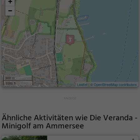
+
−
300 m
1000 ft
Leaflet
| ©
OpenStreetMap contributors
Ähnliche Aktivitäten wie
Die Veranda -
Minigolf am Ammersee