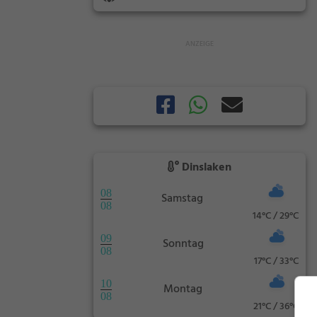
Dinslaken
08
Samstag
08
14°C / 29°C
09
Sonntag
08
17°C / 33°C
10
Montag
08
21°C / 36°C