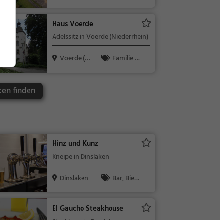
iederrhein)
spunkt, Fami
lie & Kinder,
Haus Voerde
Natur
Adelssitz in Voerde (Niederrhein)
Voerde (N
Familie &
iederrhein)
Kinder, Sehe
nswürdigkeit
ken finden
Hinz und Kunz
Kneipe in Dinslaken
Dinslaken
Bar, Bier
garten, Resta
urant, Bier,
El Gaucho Steakhouse
Wein, Snacks