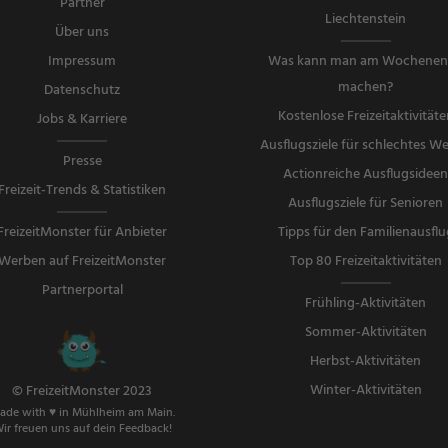
Partner
Liechtenstein
Über uns
Impressum
Was kann man am Wochene
machen?
Datenschutz
Kostenlose Freizeitaktivitäte
Jobs & Karriere
Ausflugsziele für schlechtes We
Presse
Actionreiche Ausflugsidee
Freizeit-Trends & Statistiken
Ausflugsziele für Senioren
FreizeitMonster für Anbieter
Tipps für den Familienausflu
Werben auf FreizeitMonster
Top 80 Freizeitaktivitäten
Partnerportal
Frühling-Aktivitäten
Sommer-Aktivitäten
Herbst-Aktivitäten
Winter-Aktivitäten
© FreizeitMonster 2023
ade with ♥ in Mühlheim am Main.
ir freuen uns auf dein Feedback!