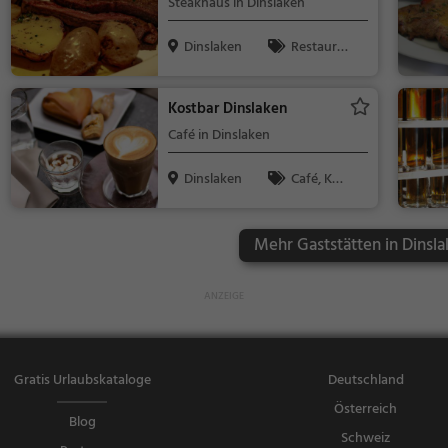
Steakhaus in Dinslaken
Dinslaken
Restaura
nt, Steak Hou
se, Abendess
Kostbar Dinslaken
en, Mittagess
Café in Dinslaken
en
Dinslaken
Café, Kaff
ee / Kuchen,
Frühstück, G
Mehr Gaststätten in Dinsla
ebäck / Teig
waren
Gratis Urlaubskataloge
Deutschland
Österreich
Blog
Schweiz