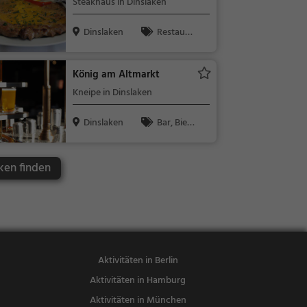
Steakhaus in Dinslaken
/ Getränke,
Deutsch, Mit
Dinslaken
Restaura
tagessen, Re
nt, Steak Ho
gionalküche,
use, Abende
Abendessen
König am Altmarkt
ssen, Mittag
Kneipe in Dinslaken
essen
Dinslaken
Bar, Bier,
Wein, Snacks
/ Getränke
ken finden
Aktivitäten in Berlin
Aktivitäten in Hamburg
Aktivitäten in München