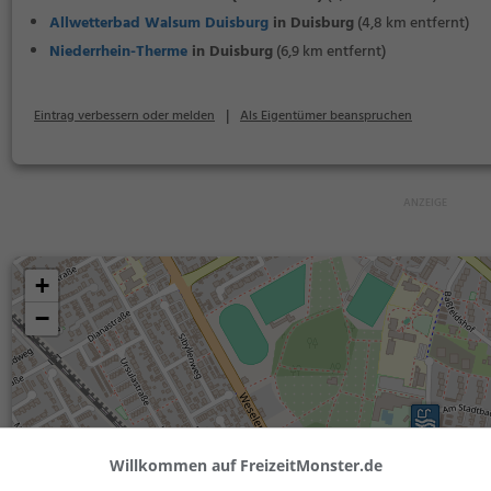
Allwetterbad Walsum Duisburg
in Duisburg
(4,8 km entfernt)
Niederrhein-Therme
in Duisburg
(6,9 km entfernt)
|
Eintrag verbessern oder melden
Als Eigentümer beanspruchen
+
−
Willkommen auf FreizeitMonster.de