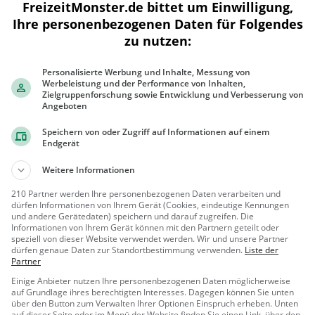
FreizeitMonster.de bittet um Einwilligung,
Ihre personenbezogenen Daten für Folgendes
zu nutzen:
200 m
500 ft
Personalisierte Werbung und Inhalte, Messung von
Werbeleistung und der Performance von Inhalten,
Zielgruppenforschung sowie Entwicklung und Verbesserung von
Angeboten
Ähnliche Aktivitäten wie
DINamare
Speichern von oder Zugriff auf Informationen auf einem
Endgerät
Kartarena Dinslaken
Weitere Informationen
Kartbahn in Dinslaken
210 Partner werden Ihre personenbezogenen Daten verarbeiten und
dürfen Informationen von Ihrem Gerät (Cookies, eindeutige Kennungen
Dinslaken
Action &
und andere Gerätedaten) speichern und darauf zugreifen. Die
Informationen von Ihrem Gerät können mit den Partnern geteilt oder
Abenteuer, F
speziell von dieser Website verwendet werden. Wir und unsere Partner
amilie & Kind
dürfen genaue Daten zur Standortbestimmung verwenden.
Liste der
Tenderingssee
er, Sport
Partner
See in Hünxe
Einige Anbieter nutzen Ihre personenbezogenen Daten möglicherweise
auf Grundlage ihres berechtigten Interesses. Dagegen können Sie unten
über den Button zum Verwalten Ihrer Optionen Einspruch erheben. Unten
Hünxe
Familie &
auf dieser Seite oder im Menü der Website finden Sie einen Link, über den