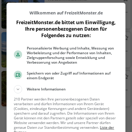
Aussichtspunkt in Arrach
Willkommen auf FreizeitMonster.de
Arrach
Aussichtspunkt, F
FreizeitMonster.de bittet um Einwilligung,
amilie & Kinder, Natu
Ihre personenbezogenen Daten für
r
Folgendes zu nutzen:
Wohnturm Burg Neunußberg
Aussichtsturm in Viechtach
Personalisierte Werbung und Inhalte, Messung von
Werbeleistung und der Performance von Inhalten,
Zielgruppenforschung sowie Entwicklung und
Viechtach
Aussichtspunkt, F
Verbesserung von Angeboten
amilie & Kinder, Natu
r
Speichern von oder Zugriff auf Informationen auf
Hochfall
einem Endgerät
Wasserfall in Bodenmais
Weitere Informationen
Bodenmais
Familie & Kinder,
210 Partner werden Ihre personenbezogenen Daten
verarbeiten und dürfen Informationen von Ihrem Gerät
Natur, Sehenswürdig
(Cookies, eindeutige Kennungen und andere Gerätedaten)
keit
speichern und darauf zugreifen. Die Informationen von Ihrem
Mehr Aktivitäten in Arnbruck finden
Gerät können mit den Partnern geteilt oder speziell von dieser
Website verwendet werden. Wir und unsere Partner dürfen
genaue Daten zur Standortbestimmung verwenden.
Liste der