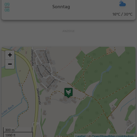
09
Sonntag
08
16°C / 30°C
+
−
300 m
1000 ft
Leaflet
| ©
OpenStreetMap contributors