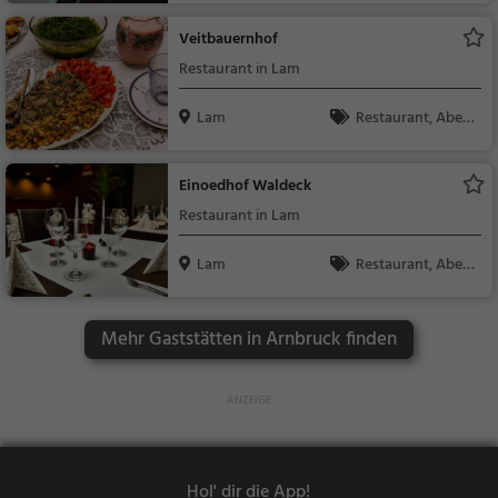
ebäck / Teigwaren, K
Veitbauernhof
affee / Kuchen, Bistr
Restaurant in Lam
o, Snacks / Getränke
Lam
Restaurant, Aben
dessen, Mittagessen
Einoedhof Waldeck
Restaurant in Lam
Lam
Restaurant, Aben
dessen, Mittagessen
Mehr Gaststätten in Arnbruck finden
Hol' dir die App!