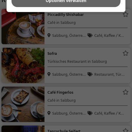
Room
Optionen verwalten
Piccadilly Shishabar
Café in Salzburg
Salzburg, Österreic
Café, Kaffee / Kuc
h
hen, Frühstück, Gebä
ck / Teigwaren
Sofra
Türkisches Restaurant in Salzburg
Salzburg, Österreic
Restaurant, Türki
h
sch, Europäisch, Mitt
agessen, Abendesse
Café Fingerlos
n, Mediterran
Café in Salzburg
Salzburg, Österreic
Café, Kaffee / Kuc
h
hen, Gebäck / Teigwa
ren, Snacks / Getränk
Tanzschule Seifert