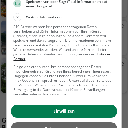
Speichern von oder Zugriff auf Informationen auf
einem Endgerät
Salzburg, Österreic
Familie & Kinder,
h
Natur
Weitere Informationen
Mönchsbergblick
210 Partner werden Ihre personenbezogenen Daten
verarbeiten und dürfen Informationen von Ihrem Gerät
Aussichtspunkt in Salzburg
(Cookies, eindeutige Kennungen und andere Gerätedaten)
speichern und darauf zugreifen. Die Informationen von Ihrem
Gerät können mit den Partnern geteilt oder speziell von dieser
Salzburg, Österreic
Aussichtspunkt, F
Website verwendet werden. Wir und unsere Partner dürfen
h
amilie & Kinder, Natu
genaue Daten zur Standortbestimmung verwenden.
Liste der
Partner
r
Christuskirche
Einige Anbieter nutzen Ihre personenbezogenen Daten
Kathedrale / Dom in Salzburg
möglicherweise auf Grundlage ihres berechtigten Interesses.
Dagegen können Sie unten über den Button zum Verwalten
Ihrer Optionen Einspruch erheben. Unten auf dieser Seite oder
Salzburg, Österreic
Familie & Kinder,
im Menü der Website finden Sie einen Link, über den Sie die
Einwilligung in die Datenschutz- und Cookie-Einstellungen
h
Sehenswürdigkeit
verwalten oder widerrufen können.
Mehr Aktivitäten in Salzburg finden
Einwilligen
Gaststätten in der Nähe von
Exit The