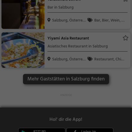
e
Bar in Salzburg
Salzburg, Österreic
Bar, Bier, Wein, Sn
h
acks / Getränke
Yiyami Asia Restaurant
Asiatisches Restaurant in Salzburg
Salzburg, Österreic
Restaurant, Chine
h
sisch, Asiatisch, Aben
dessen, Mittagessen,
Mehr Gaststätten in Salzburg finden
Vegetarisch
Hol' dir die App!