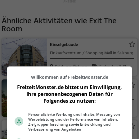
Ähnliche Aktivitäten wie
Exit The
Room
Kieselgebäude
Einkaufszentrum / Shopping Mall in Salzburg
Salzburg, Österreic
Einkaufen & Shop
h
ping
Willkommen auf FreizeitMonster.de
Schloss Mirabell
FreizeitMonster.de bittet um Einwilligung,
Ihre personenbezogenen Daten für
Schloss in Salzburg
Folgendes zu nutzen:
Salzburg, Österreic
Familie & Kinder,
h
Sehenswürdigkeit
Personalisierte Werbung und Inhalte, Messung von
Werbeleistung und der Performance von Inhalten,
Zielgruppenforschung sowie Entwicklung und
Mirabellgarten
Verbesserung von Angeboten
Park in Salzburg