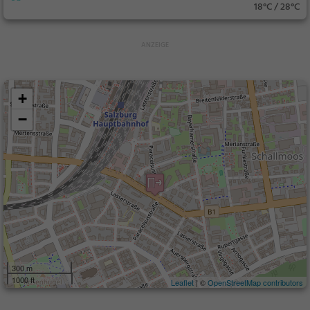
18°C / 28°C
+
−
300 m
1000 ft
Leaflet
| ©
OpenStreetMap contributors