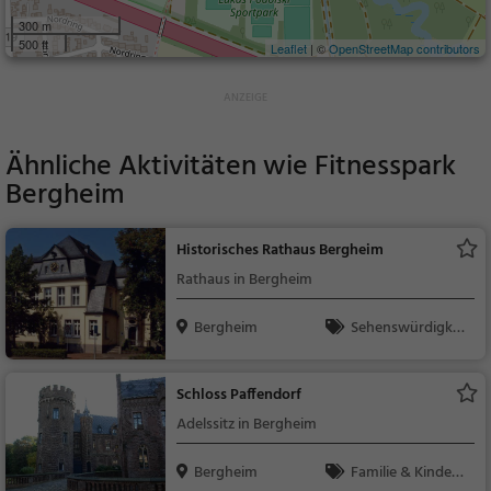
300 m
500 ft
Leaflet
| ©
OpenStreetMap contributors
Ähnliche Aktivitäten wie
Fitnesspark
Bergheim
Historisches Rathaus Bergheim
Rathaus in Bergheim
Bergheim
Sehenswürdigkei
t
Schloss Paffendorf
Adelssitz in Bergheim
Bergheim
Familie & Kinder,