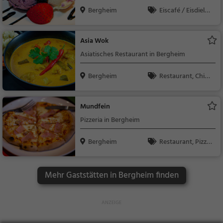
Bergheim
Eiscafé / Eisdiele,
Eisdiele
Asia Wok
Asiatisches Restaurant in Bergheim
Bergheim
Restaurant, Chine
sisch, Asiatisch, Aben
dessen, Mittagessen,
Mundfein
Vegetarisch
Pizzeria in Bergheim
Bergheim
Restaurant, Pizza,
Abendessen, Italienis
ch, Mittagessen
Mehr Gaststätten in Bergheim finden