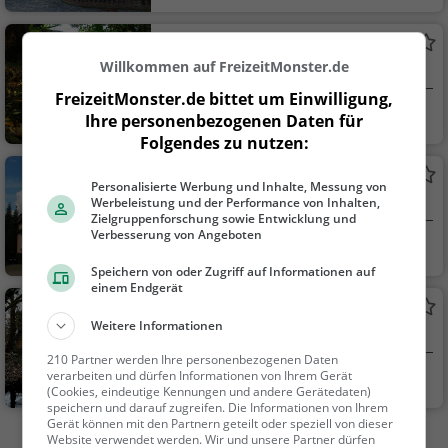
Sehenswürdigkeit
Schlosspark Paffendorf
Willkommen auf FreizeitMonster.de
Park in Bergheim
FreizeitMonster.de bittet um Einwilligung,
Bergheim
Familie & Kinder,
Ihre personenbezogenen Daten für
Natur
Folgendes zu nutzen:
Altes Rathaus
Personalisierte Werbung und Inhalte, Messung von
Rathaus in Quadrath-Ichendorf
Werbeleistung und der Performance von Inhalten,
Zielgruppenforschung sowie Entwicklung und
Verbesserung von Angeboten
Bergheim
Sehenswürdigkei
t
Speichern von oder Zugriff auf Informationen auf
einem Endgerät
Schlosspark
Weitere Informationen
Park in Bedburg (Kirdorf)
210 Partner werden Ihre personenbezogenen Daten
verarbeiten und dürfen Informationen von Ihrem Gerät
Bedburg
Familie & Kinder,
(Cookies, eindeutige Kennungen und andere Gerätedaten)
Natur
speichern und darauf zugreifen. Die Informationen von Ihrem
Gerät können mit den Partnern geteilt oder speziell von dieser
Website verwendet werden. Wir und unsere Partner dürfen
Mehr Aktivitäten in Bergheim finden