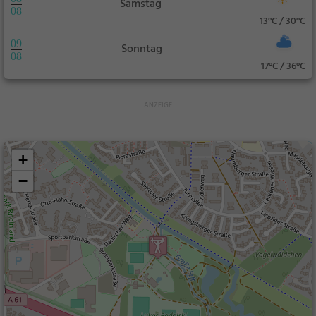
Samstag
08
13°C / 30°C
09
Sonntag
08
17°C / 36°C
+
−