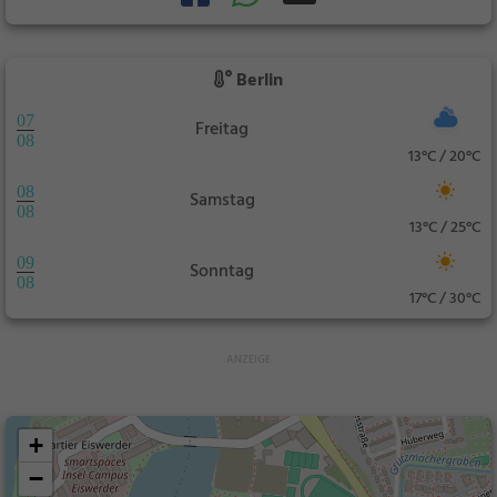
Berlin
07
Freitag
08
13°C / 20°C
08
Samstag
08
13°C / 25°C
09
Sonntag
08
17°C / 30°C
+
−