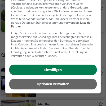
verarbeiten und dürfen Informationen von Ihrem Gerät
(Cookies, eindeutige Kennungen und andere Gerätedaten)
Wröhmännerpark
speichern und darauf zugreifen. Die Informationen von Ihrem
Park in Berlin (Spandau)
Gerät können mit den Partnern geteilt oder speziell von dieser
Website verwendet werden. Wir und unsere Partner dürfen
genaue Daten zur Standortbestimmung verwenden.
Liste der
Berlin
Familie & Kinder,
Partner
Natur
Einige Anbieter nutzen Ihre personenbezogenen Daten
möglicherweise auf Grundlage ihres berechtigten Interesses.
Mehr Aktivitäten in Berlin finden
Dagegen können Sie unten über den Button zum Verwalten
Ihrer Optionen Einspruch erheben. Unten auf dieser Seite oder
im Menü der Website finden Sie einen Link, über den Sie die
Einwilligung in die Datenschutz- und Cookie-Einstellungen
Gaststätten in der Nähe von
verwalten oder widerrufen können.
Fitnesspark Berlin
Einwilligen
Hanschi's Kneipe
Kneipe in Berlin
Optionen verwalten
Berlin
Bar, Bier, Wein, Sn
acks / Getränke
Mali Raj