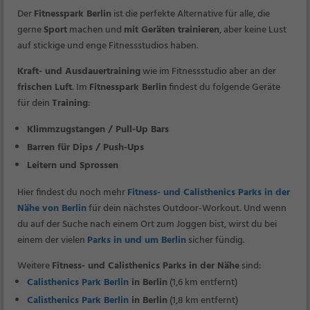
Der
Fitnesspark Berlin
ist die perfekte Alternative für alle, die
gerne
Sport
machen und
mit Geräten trainieren
, aber keine Lust
auf stickige und enge Fitnessstudios haben.
Kraft- und Ausdauertraining
wie im Fitnessstudio aber an der
frischen Luft
. Im
Fitnesspark Berlin
findest du folgende Geräte
für dein
Training
:
Klimmzugstangen / Pull-Up Bars
Barren für Dips / Push-Ups
Leitern und Sprossen
Hier findest du noch mehr
Fitness- und Calisthenics Parks in der
Nähe von Berlin
für dein nächstes Outdoor-Workout. Und wenn
du auf der Suche nach einem Ort zum Joggen bist, wirst du bei
einem der vielen
Parks in und um Berlin
sicher fündig.
Weitere
Fitness- und Calisthenics Parks in der Nähe
sind:
Calisthenics Park Berlin
in Berlin
(1,6 km entfernt)
Calisthenics Park Berlin
in Berlin
(1,8 km entfernt)