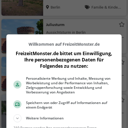
Berlin
Familie & Kinder,
Natur
Juliusturm
Aussichtsturm in Berlin
Willkommen auf FreizeitMonster.de
Berlin
Aussichtspunkt, F
amilie & Kinder, Natu
FreizeitMonster.de bittet um Einwilligung,
r
Ihre personenbezogenen Daten für
Zitadelle Spandau
Folgendes zu nutzen:
Festung in Berlin
Personalisierte Werbung und Inhalte, Messung von
Berlin
Familie & Kinder,
Werbeleistung und der Performance von Inhalten,
Zielgruppenforschung sowie Entwicklung und
Sehenswürdigkeit
Verbesserung von Angeboten
Grill-Boot-Berlin
Speichern von oder Zugriff auf Informationen auf
einem Endgerät
Bootsverleih in Berlin
Weitere Informationen
Berlin
Familie & Kinder,
Natur
210 Partner werden Ihre personenbezogenen Daten