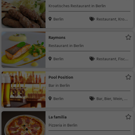
Kroatisches Restaurant in Berlin
Berlin
Restaurant, Kroat
isch, Balkanisch, Oste
uropäisch
Raymons
Restaurant in Berlin
Berlin
Restaurant, Fisch,
Mittagessen, Abende
ssen, Meeresfrüchte
Pool Position
Bar in Berlin
Berlin
Bar, Bier, Wein, Sn
acks / Getränke
La familia
Pizzeria in Berlin