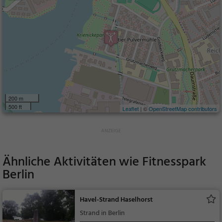
200 m
500 ft
Leaflet
| ©
OpenStreetMap contributors
Ähnliche Aktivitäten wie
Fitnesspark
Berlin
Havel-Strand Haselhorst
Strand in Berlin