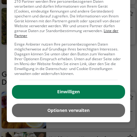
210 Partner werden Ihre personenbezogenen Daten
Natur, Sehenswürdig
verarbeiten und dürfen Informationen von Ihrem Gerät
keit
(Cookies, eindeutige Kennungen und andere Gerätedaten)
Rötenbach Wasserfall
speichern und darauf zugreifen. Die Informationen von Ihrem
Gerät können mit den Partnern geteilt oder speziell von dieser
Wasserfall in Löffingen
Website verwendet werden. Wir und unsere Partner dürfen
genaue Daten zur Standortbestimmung verwenden.
Liste der
Löffingen
Familie & Kinder,
Partner
Natur, Sehenswürdig
Einige Anbieter nutzen Ihre personenbezogenen Daten
keit
möglicherweise auf Grundlage ihres berechtigten Interesses.
Dagegen können Sie unten über den Button zum Verwalten
Mehr Aktivitäten in Löffingen finden
Ihrer Optionen Einspruch erheben. Unten auf dieser Seite oder
im Menü der Website finden Sie einen Link, über den Sie die
Einwilligung in die Datenschutz- und Cookie-Einstellungen
Gaststätten in der Nähe von
Freibad
verwalten oder widerrufen können.
Dittishausen Löffingen
Einwilligen
Gasthaus zum Rössle
Deutsches Restaurant in Löffingen
Optionen verwalten
Löffingen
Restaurant, Deuts
ch, Mittagessen, Abe
ndessen, Europäisch