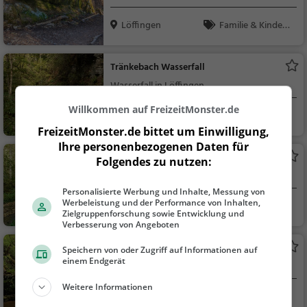
Löffingen
Familie & Kinder,
Natur, Sehenswürdig
keit
Tränkebach Wasserfall
Wasserfall in Löffingen
Willkommen auf FreizeitMonster.de
Löffingen
Familie & Kinder,
Natur, Sehenswürdig
FreizeitMonster.de bittet um Einwilligung,
Ihre personenbezogenen Daten für
keit
Wasserfall an der Burghalde
Folgendes zu nutzen:
Wasserfall in Löffingen
Personalisierte Werbung und Inhalte, Messung von
Werbeleistung und der Performance von Inhalten,
Löffingen
Familie & Kinder,
Zielgruppenforschung sowie Entwicklung und
Natur, Sehenswürdig
Verbesserung von Angeboten
keit
Untere Gauchach Kaskade
Speichern von oder Zugriff auf Informationen auf
einem Endgerät
Wasserfall in Löffingen
Weitere Informationen
Löffingen
Familie & Kinder,