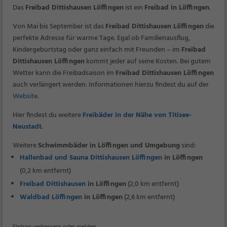
Das
Freibad Dittishausen Löffingen
ist ein
Freibad in Löffingen
.
Von Mai bis September ist das
Freibad Dittishausen Löffingen
die
perfekte Adresse für warme Tage. Egal ob Familienausflug,
Kindergeburtstag oder ganz einfach mit Freunden – im
Freibad
Dittishausen Löffingen
kommt jeder auf seine Kosten. Bei gutem
Wetter kann die Freibadsaison im
Freibad Dittishausen Löffingen
auch verlängert werden. Informationen hierzu findest du auf der
Website
.
Hier findest du weitere
Freibäder in der Nähe von Titisee-
Neustadt
.
Weitere
Schwimmbäder in Löffingen und Umgebung
sind:
Hallenbad und Sauna Dittishausen Löffingen
in Löffingen
(0,2 km entfernt)
Freibad Dittishausen
in Löffingen
(2,0 km entfernt)
Waldbad Löffingen
in Löffingen
(2,6 km entfernt)
Eintrag verbessern oder melden