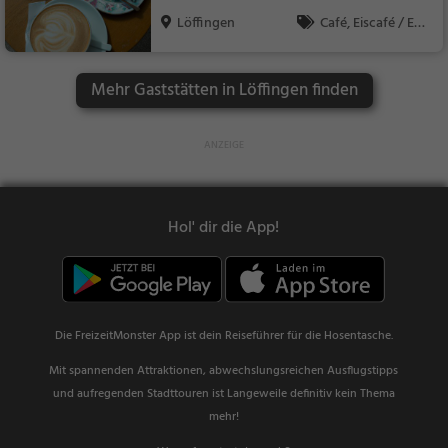
Löffingen
Café, Eiscafé / Eis
diele, Kaffee / Kuche
n, Frühstück, Gebäck
Mehr Gaststätten in Löffingen finden
/ Teigwaren, Eisdiele
Hol' dir die App!
Die FreizeitMonster App ist dein Reiseführer für die Hosentasche.
Mit spannenden Attraktionen, abwechslungsreichen Ausflugstipps
und aufregenden Stadttouren ist Langeweile definitiv kein Thema
mehr!