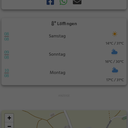
Löffingen
08
Samstag
08
14°C / 31°C
09
Sonntag
08
16°C / 30°C
10
Montag
08
17°C / 31°C
+
−