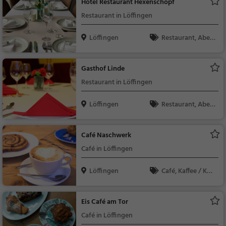
Hotel Restaurant Hexenschopf
Restaurant in Löffingen
Löffingen
Restaurant, Aben
dessen, Mittagessen
Gasthof Linde
Restaurant in Löffingen
Löffingen
Restaurant, Aben
dessen, Mittagessen
Café Naschwerk
Café in Löffingen
Löffingen
Café, Kaffee / Kuc
hen, Frühstück, Gebä
ck / Teigwaren, Brun
Eis Café am Tor
ch
Café in Löffingen