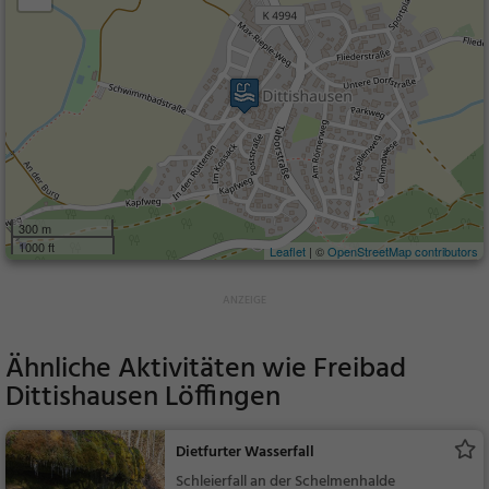
300 m
1000 ft
Leaflet
| ©
OpenStreetMap contributors
Ähnliche Aktivitäten wie
Freibad
Dittishausen Löffingen
Dietfurter Wasserfall
Schleierfall an der Schelmenhalde