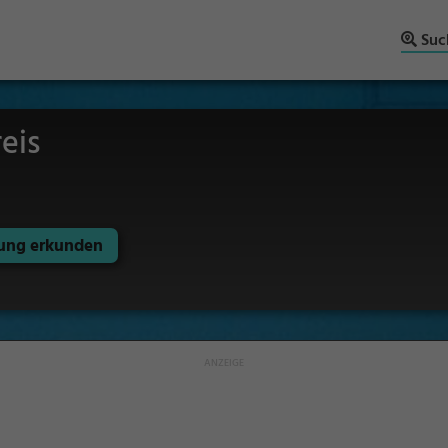
Suc
eis
ng erkunden