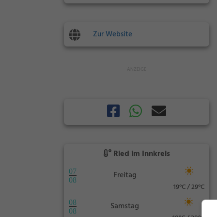
Zur Website
Ried im Innkreis
07
Freitag
08
19°C / 29°C
08
Samstag
08