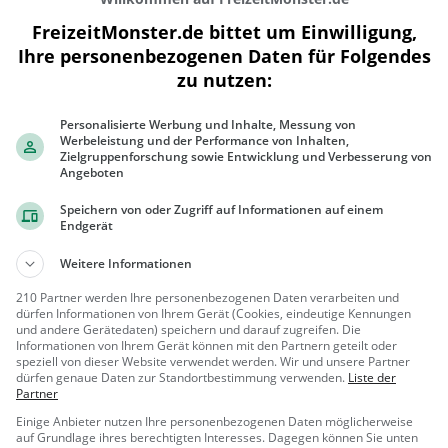
FreizeitMonster.de bittet um Einwilligung,
Ihre personenbezogenen Daten für Folgendes
zu nutzen:
300 m
1000 ft
Personalisierte Werbung und Inhalte, Messung von
Werbeleistung und der Performance von Inhalten,
Zielgruppenforschung sowie Entwicklung und Verbesserung von
Angeboten
Speichern von oder Zugriff auf Informationen auf einem
Ähnliche Aktivitäten wie
Freibad Ried 
Endgerät
Weitere Informationen
Aussichtsturm Luisenhöhe
210 Partner werden Ihre personenbezogenen Daten verarbeiten und
Aussichtsturm in Haag am
dürfen Informationen von Ihrem Gerät (Cookies, eindeutige Kennungen
Hausruck
und andere Gerätedaten) speichern und darauf zugreifen. Die
Haag am
Aussicht
Informationen von Ihrem Gerät können mit den Partnern geteilt oder
speziell von dieser Website verwendet werden. Wir und unsere Partner
Hausruck, Ö
spunkt, Famil
dürfen genaue Daten zur Standortbestimmung verwenden.
Liste der
s...
ie & Kinder,
Partner
Aussichtsturm Göblberg
Natur
Einige Anbieter nutzen Ihre personenbezogenen Daten möglicherweise
Aussichtsturm in Ampflwang
auf Grundlage ihres berechtigten Interesses. Dagegen können Sie unten