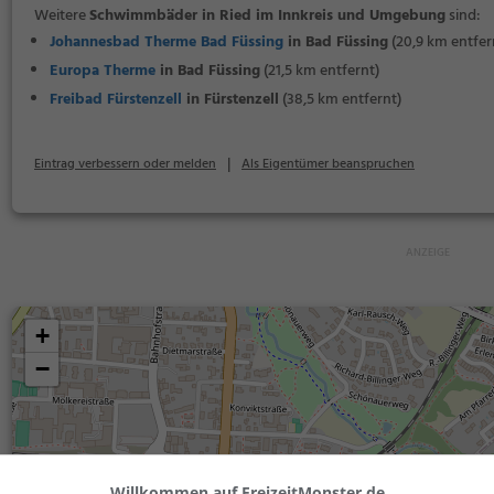
Weitere
Schwimmbäder in Ried im Innkreis und Umgebung
sind:
Johannesbad Therme Bad Füssing
in Bad Füssing
(20,9 km entfer
Europa Therme
in Bad Füssing
(21,5 km entfernt)
Freibad Fürstenzell
in Fürstenzell
(38,5 km entfernt)
|
Eintrag verbessern oder melden
Als Eigentümer beanspruchen
+
−
Willkommen auf FreizeitMonster.de