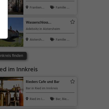
Hausruck
Frankenb
Familie &
urg am Haus
Kinder, Sehe
r...
nswürdigkeit
Wasserschloss
Aistersheim
Adelssitz in Aistersheim
Aistershei
Familie &
m, Österre...
Kinder, Sehe
nswürdigkeit
nnkreis finden
ed im Innkreis
Rieders Cafe und Bar
Bar in Ried im Innkreis
Ried im In
Bar, Bier,
nkreis, Ös...
Wein, Snacks