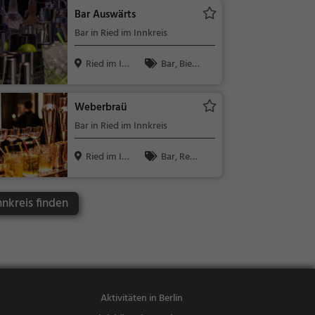
/ Getränke
Bar Auswärts
Bar in Ried im Innkreis
Ried im In
Bar, Bier,
nkreis, Ös...
Wein, Snacks
/ Getränke
Weberbraü
Bar in Ried im Innkreis
Ried im In
Bar, Rest
nkreis, Ös...
aurant, Bier,
Wein, Snacks
nnkreis finden
/ Getränke,
Österreichisc
h, Regionalk
üche, Mittag
essen, Aben
dessen, Burg
Aktivitäten in Berlin
er