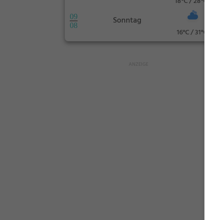
18°C / 28°C
09
Sonntag
08
16°C / 31°C