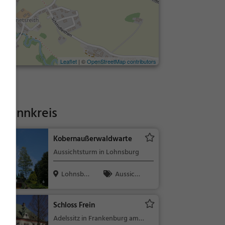
Leaflet
| ©
OpenStreetMap contributors
im Innkreis
Kobernaußerwaldwarte
Aussichtsturm in Lohnsburg
Lohnsbur
Aussicht
g, Österreic...
spunkt, Fami
lie & Kinder,
Schloss Frein
Natur
Adelssitz in Frankenburg am