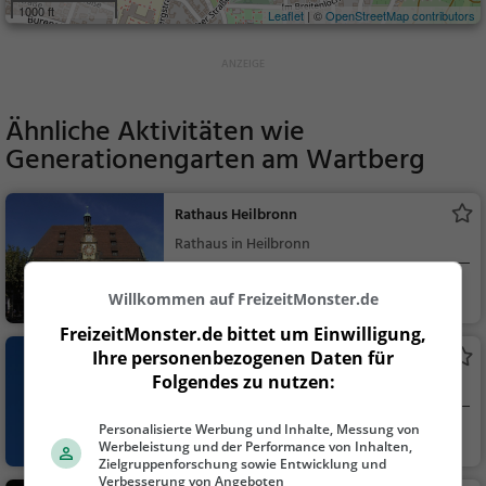
1000 ft
Leaflet
| ©
OpenStreetMap contributors
Ähnliche Aktivitäten wie
Generationengarten am Wartberg
Rathaus Heilbronn
Rathaus in Heilbronn
Heilbronn
Sehenswürdigkei
Willkommen auf FreizeitMonster.de
t
FreizeitMonster.de bittet um Einwilligung,
Ihre personenbezogenen Daten für
Kiliansturm
Folgendes zu nutzen:
Aussichtsturm in Heilbronn
Personalisierte Werbung und Inhalte, Messung von
Heilbronn
Aussichtspunkt, F
Werbeleistung und der Performance von Inhalten,
amilie & Kinder, Natu
Zielgruppenforschung sowie Entwicklung und
Verbesserung von Angeboten
r