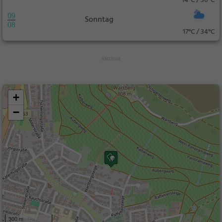
14°C / 30°C
09
Sonntag
08
17°C / 34°C
+
−
300 m