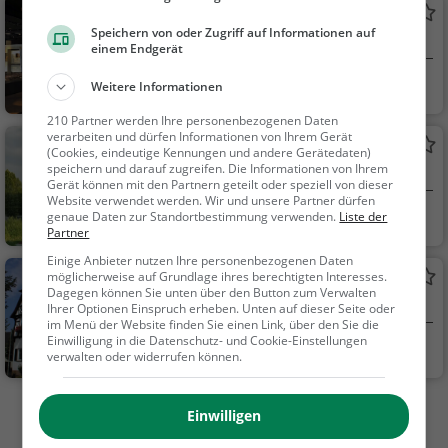
Haus der Stadtgeschichte / Otto
Speichern von oder Zugriff auf Informationen auf
Rettenmaier Haus
Museum in Heilbronn
einem Endgerät
Heilbronn
Kunst & Museen
Weitere Informationen
210 Partner werden Ihre personenbezogenen Daten
verarbeiten und dürfen Informationen von Ihrem Gerät
Kletterarena der Sektion Heilbronn des
(Cookies, eindeutige Kennungen und andere Gerätedaten)
DAV Klettern und Bouldern in
speichern und darauf zugreifen. Die Informationen von Ihrem
Kletterhalle (Indoor und Outdoor) in
Gerät können mit den Partnern geteilt oder speziell von dieser
Heilbronn
Heilbronn
Website verwendet werden. Wir und unsere Partner dürfen
Heilbronn
Familie & Kinder,
genaue Daten zur Standortbestimmung verwenden.
Liste der
Partner
Sport
Einige Anbieter nutzen Ihre personenbezogenen Daten
Ehemaliges Rathaus (Neckargartach)
möglicherweise auf Grundlage ihres berechtigten Interesses.
Dagegen können Sie unten über den Button zum Verwalten
Rathaus in Heilbronn
Ihrer Optionen Einspruch erheben. Unten auf dieser Seite oder
im Menü der Website finden Sie einen Link, über den Sie die
Einwilligung in die Datenschutz- und Cookie-Einstellungen
Heilbronn
Sehenswürdigkei
verwalten oder widerrufen können.
t
Mehr Aktivitäten in Heilbronn finden
Einwilligen