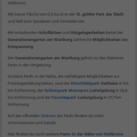
Heilbronn.
Mit seiner Fläche von 0,5 ha ist er der
12. größte Park der Stadt
und lädt zum Spazieren und Verweilen ein.
Mit einladenden
Grünflächen
und
Sitzgelegenheiten
bietet der
Generationengarten am Wartberg
zahlreiche
Möglichkeiten zur
Entspannung
.
Der
Generationengarten am Wartberg
gehört zu den kleineren
Parks in der Umgebung.
Größere Parks in der Nähe, die vielfältigere Möglichkeiten zur
Freizeitgestaltung bieten, sind der
Hirschfeldpark
Oedheim
in 9,6
km Entfernung, der
Schlosspark Monrepos
Ludwigsburg
in 26,8
km Entfernung und der
Favoritepark
Ludwigsburg
in 27,7 km
Entfernung.
Auf der offiziellen
Website
des Parks findest du mehr
Informationen und Details.
Hier findest du noch weitere
Parks in der Nähe von Heilbronn