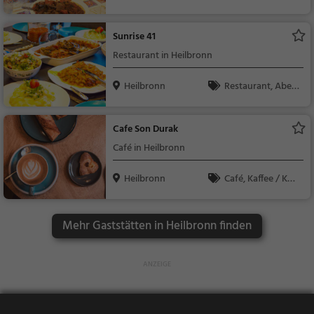
dessen, Mittagessen
Sunrise 41
Restaurant in Heilbronn
Heilbronn
Restaurant, Aben
dessen, Mittagessen
Cafe Son Durak
Café in Heilbronn
Heilbronn
Café, Kaffee / Kuc
hen, Frühstück, Gebä
ck / Teigwaren
Mehr Gaststätten in Heilbronn finden