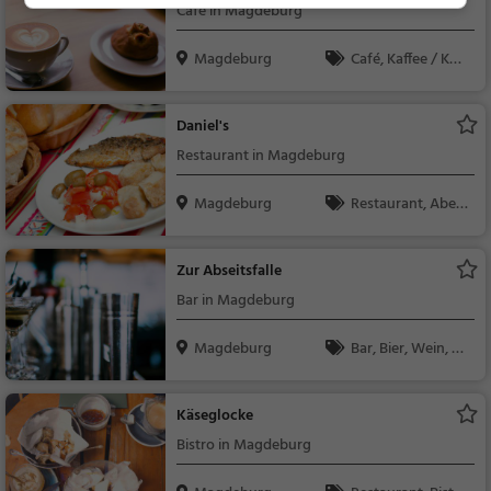
Café in Magdeburg
Magdeburg
Café, Kaffee / Kuc
hen, Gebäck / Teigwa
ren
Daniel's
Restaurant in Magdeburg
Magdeburg
Restaurant, Aben
dessen, Mittagessen,
Mediterran, Europäis
Zur Abseitsfalle
ch, Meeresfrüchte, Fi
Bar in Magdeburg
sch
Magdeburg
Bar, Bier, Wein, Sn
acks / Getränke
Käseglocke
Bistro in Magdeburg