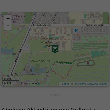
+
−
200 m
500 ft
Leaflet
| ©
OpenStreetMap contributors