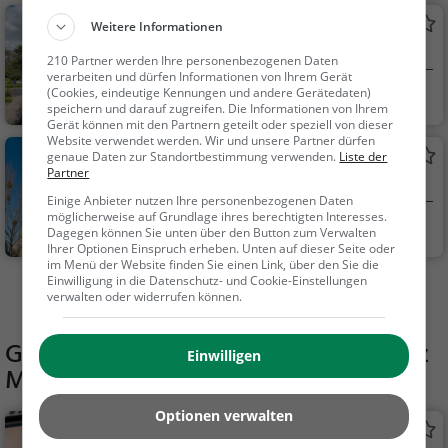
Sankt-Petri-Kirche
Weitere Informationen
Kathedrale / Dom in Magdeburg
210 Partner werden Ihre personenbezogenen Daten
verarbeiten und dürfen Informationen von Ihrem Gerät
(Cookies, eindeutige Kennungen und andere Gerätedaten)
Magdeburg
Familie & Kinder,
speichern und darauf zugreifen. Die Informationen von Ihrem
Sehenswürdigkeit
Gerät können mit den Partnern geteilt oder speziell von dieser
Website verwendet werden. Wir und unsere Partner dürfen
Johanniskirche
genaue Daten zur Standortbestimmung verwenden.
Liste der
Partner
Kirche in Magdeburg
Einige Anbieter nutzen Ihre personenbezogenen Daten
möglicherweise auf Grundlage ihres berechtigten Interesses.
Magdeburg
Aussichtspunkt, F
Dagegen können Sie unten über den Button zum Verwalten
Ihrer Optionen Einspruch erheben. Unten auf dieser Seite oder
amilie & Kinder, Natu
im Menü der Website finden Sie einen Link, über den Sie die
r
Einwilligung in die Datenschutz- und Cookie-Einstellungen
Mehr Aktivitäten in Magdeburg finden
verwalten oder widerrufen können.
Gaststätten in der Nähe von
Grillplatz
Einwilligen
Magdeburg
Optionen verwalten
Café Frösi