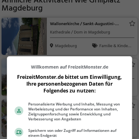
Ähnliche Aktivitäten wie
Grillplatz
Magdeburg
Wallonerkirche / Sankt-Augustini-
Kirche
Kathedrale / Dom in Magdeburg
Magdeburg
Familie & Kinder,
Sehenswürdigkeit
Nordpark
Willkommen auf FreizeitMonster.de
Park in Magdeburg (Nordpark)
FreizeitMonster.de bittet um Einwilligung,
Ihre personenbezogenen Daten für
Magdeburg
Familie & Kinder,
Folgendes zu nutzen:
Natur
Personalisierte Werbung und Inhalte, Messung von
Magdalenenkapelle
Werbeleistung und der Performance von Inhalten,
Sehenswürdigkeit in Magdeburg
Zielgruppenforschung sowie Entwicklung und
Verbesserung von Angeboten
Magdeburg
Sehenswürdigkei
Speichern von oder Zugriff auf Informationen auf
t
einem Endgerät