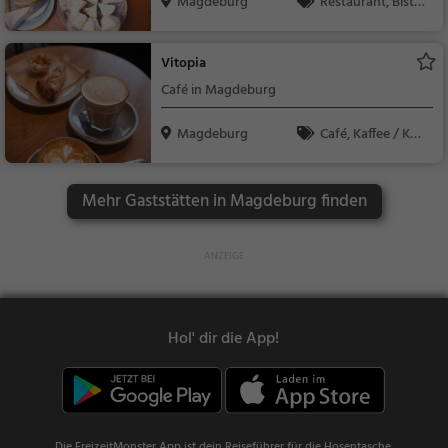
Magdeburg
Restaurant, Bistr
o, Snacks / Getränke
Vitopia
Café in Magdeburg
Magdeburg
Café, Kaffee / Kuc
hen, Frühstück, Gebä
ck / Teigwaren
Mehr Gaststätten in Magdeburg finden
Hol' dir die App!
Die FreizeitMonster App ist dein Reiseführer für die Hosentasche.