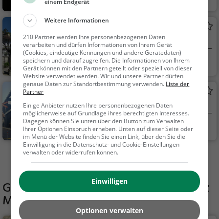
einem Endgerät
amilie & Kinder, Natu
r
Weitere Informationen
Museum Burghalde Lenzburg
210 Partner werden Ihre personenbezogenen Daten
Museum in Lenzburg
verarbeiten und dürfen Informationen von Ihrem Gerät
(Cookies, eindeutige Kennungen und andere Gerätedaten)
speichern und darauf zugreifen. Die Informationen von Ihrem
Lenzburg, Schweiz
Kunst & Museen
Gerät können mit den Partnern geteilt oder speziell von dieser
Website verwendet werden. Wir und unsere Partner dürfen
genaue Daten zur Standortbestimmung verwenden.
Liste der
Stapferhaus
Partner
Museum in Lenzburg
Einige Anbieter nutzen Ihre personenbezogenen Daten
möglicherweise auf Grundlage ihres berechtigten Interesses.
Dagegen können Sie unten über den Button zum Verwalten
Lenzburg, Schweiz
Kunst & Museen
Ihrer Optionen Einspruch erheben. Unten auf dieser Seite oder
im Menü der Website finden Sie einen Link, über den Sie die
Einwilligung in die Datenschutz- und Cookie-Einstellungen
verwalten oder widerrufen können.
Mehr Aktivitäten in Möriken AG finden
Einwilligen
Gaststätten in der Nähe von
Grillplatz
Möriken AG
Optionen verwalten