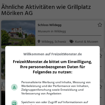
Ähnliche Aktivitäten wie
Grillplatz
Möriken AG
Schloss Wildegg
Museum in Wildegg
Wildegg, Schweiz
Kunst & Museen
Willkommen auf FreizeitMonster.de
Schloss Lenzburg
FreizeitMonster.de bittet um Einwilligung,
Museum in Lenzburg
Ihre personenbezogenen Daten für
Folgendes zu nutzen:
Lenzburg, Schweiz
Kunst & Museen
Personalisierte Werbung und Inhalte, Messung von
Werbeleistung und der Performance von Inhalten,
Himmelsleiterli
Zielgruppenforschung sowie Entwicklung und
Aussichtspunkt in Lenzburg
Verbesserung von Angeboten
Speichern von oder Zugriff auf Informationen auf
Lenzburg, Schweiz
Aussichtspunkt, F