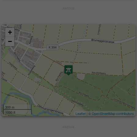
+
−
300 m
1000 ft
Leaflet
| ©
OpenStreetMap contributors