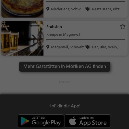
Niederlenz, Schwei
Restaurant, Pizza,
z
Abendessen, Italienis
ch, Mittagessen
Frohsinn
Kneipe in Mägenwil
Mägenwil, Schweiz
Bar, Bier, Wein, Sn
acks / Getränke
Mehr Gaststätten in Möriken AG finden
Hol' dir die App!