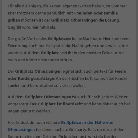
Für alle diejenigen, die keinen eigenen Garten haben, im Sommer
aber trotzdem gerne gemütlich
mit Freunden oder Familie
grillen
möchten ist der
Grillplatz Othmarsingen
die Lösung.
Gegrillt wird hier mit
Holz
.
Der große Vorteil des
Grillplatzes
: keine Nachbarn. Hier kann eine
Feier ruhig auch mal bis spät in die Nacht gehen und etwas lauter
werden. Auf dem
Grillplatz
seid ihr in den meisten Fällen unter
euch und könnt niemanden stören.
Der
Grillplatz Othmarsingen
eignet sich auch perfekt für
Feiern
oder Kindergeburtstage
. An der frischen Luft können die Kinder
spielen und herumtoben so viel sie wollen.
Auf dem
Grillplatz Othmarsingen
ist auch für schlechtes Wetter
vorgesorgt. Der
Grillplatz ist überdacht
und kann daher auch bei
Regen genutzt werden.
Hier findest du noch weitere
Grillplätze in der Nähe von
Othmarsingen
für deine nächste Grillparty. Falls du nur auf der
Suche nach einem Ort zum Picknicken bist, wirst du bei den