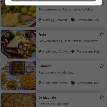
Gasthaus Rössli
Schweizerisches Restaurant in Wildegg
Wildegg, Schweiz
Restaurant, Schw
eizerisch, Regionalkü
che, Mittagessen, Ab
Frohsinn
endessen
Schweizerisches Restaurant in Niederlenz
Niederlenz, Schwei
Restaurant, Schw
z
eizerisch, Regionalkü
che, Mittagessen, Ab
Bahnhöfli
endessen
Restaurant in Niederlenz
Niederlenz, Schwei
Restaurant, Aben
z
dessen, Mittagessen
Da Maurizio
Pizzeria in Niederlenz