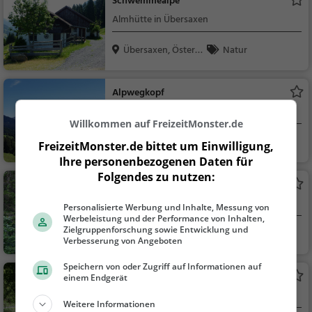
Schwemmealpe
Almhütte in Übersaxen
Übersaxen, Österr
Natur
eic...
Alpwegkopf
Aussichtspunkt in Rankweil
Willkommen auf FreizeitMonster.de
Rankweil, Österrei
Aussichtspunkt, F
FreizeitMonster.de bittet um Einwilligung,
ch
amilie & Kinder, Natu
Ihre personenbezogenen Daten für
r
Folgendes zu nutzen:
Montil
Wasserfall in Thüringen
Personalisierte Werbung und Inhalte, Messung von
Werbeleistung und der Performance von Inhalten,
Zielgruppenforschung sowie Entwicklung und
Thüringen, Österre
Familie & Kinder,
Verbesserung von Angeboten
ic...
Natur, Sehenswürdig
keit
Speichern von oder Zugriff auf Informationen auf
Schwarzer See
einem Endgerät
See in Satteins
Weitere Informationen