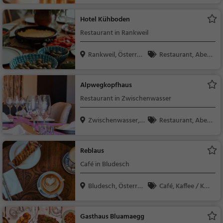
h
acks / Getränke
Hotel Kühboden
Restaurant in Rankweil
Rankweil, Österrei
Restaurant, Aben
ch
dessen, Mittagessen
Alpwegkopfhaus
Restaurant in Zwischenwasser
Zwischenwasser,
Restaurant, Aben
Öste...
dessen, Mittagessen
Reblaus
Café in Bludesch
Bludesch, Österrei
Café, Kaffee / Kuc
ch
hen, Frühstück, Gebä
ck / Teigwaren
Gasthaus Bluamaegg