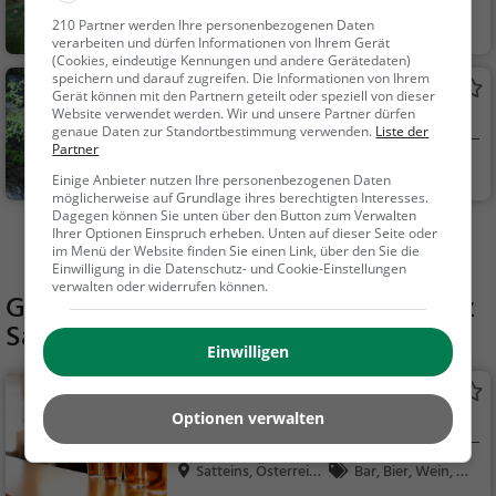
Satteins, Österreic
Familie & Kinder,
210 Partner werden Ihre personenbezogenen Daten
verarbeiten und dürfen Informationen von Ihrem Gerät
h
Natur, See
(Cookies, eindeutige Kennungen und andere Gerätedaten)
speichern und darauf zugreifen. Die Informationen von Ihrem
Osang
Gerät können mit den Partnern geteilt oder speziell von dieser
Website verwendet werden. Wir und unsere Partner dürfen
Wasserfall in Zwischenwasser (Höhe: 10m)
genaue Daten zur Standortbestimmung verwenden.
Liste der
Partner
Zwischenwasser,
Familie & Kinder,
Einige Anbieter nutzen Ihre personenbezogenen Daten
Öste...
Natur, Sehenswürdig
möglicherweise auf Grundlage ihres berechtigten Interesses.
Dagegen können Sie unten über den Button zum Verwalten
keit
Ihrer Optionen Einspruch erheben. Unten auf dieser Seite oder
Mehr Aktivitäten in Satteins finden
im Menü der Website finden Sie einen Link, über den Sie die
Einwilligung in die Datenschutz- und Cookie-Einstellungen
verwalten oder widerrufen können.
Gaststätten in der Nähe von
Grillplatz
Satteins
Einwilligen
Dünser Älpele
Optionen verwalten
Kneipe in Satteins
Satteins, Österreic
Bar, Bier, Wein, Sn