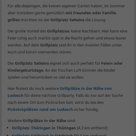
Für alle diejenigen, die keinen eigenen Garten haben, im Sommer
aber trotzdem gerne gemütlich
mit Freunden oder Familie
grillen
möchten ist der
Grillplatz Satteins
die Lösung.
Der große Vorteil des
Grillplatzes
: keine Nachbarn. Hier kann eine
Feier ruhig auch mal bis spät in die Nacht gehen und etwas lauter
werden. Auf dem
Grillplatz
seid ihr in den meisten Fällen unter
euch und könnt niemanden stören.
Der
Grillplatz Satteins
eignet sich auch perfekt für
Feiern oder
Kindergeburtstage
. An der frischen Luft können die Kinder
spielen und herumtoben so viel sie wollen.
Hier findest du noch weitere
Grillplätze in der Nähe von
Ludesch
für deine nächste Grillparty. Falls du nur auf der Suche
nach einem Ort zum Picknicken bist, wirst du bei den
Picknickplätzen rund um Ludesch
sicher fündig.
Weitere
Grillplätze in der Nähe
sind:
Grillplatz Thüringen
in Thüringen
(4,3 km entfernt)