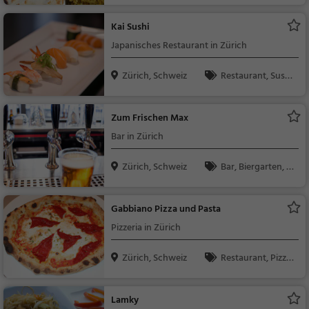
ndisch, Asiatisch, Abe
ndessen, Mittagesse
Kai Sushi
n, Vegetarisch, Vega
Japanisches Restaurant in Zürich
n, Grill, Snacks / Getr
änke, Bier, Wein
Zürich, Schweiz
Restaurant, Sushi,
Asiatisch, Japanisch,
Abendessen, Mittage
Zum Frischen Max
ssen, Vegetarisch
Bar in Zürich
Zürich, Schweiz
Bar, Biergarten, R
estaurant, Bier, Wein,
Snacks / Getränke, G
Gabbiano Pizza und Pasta
rill, Deutsch, Mittages
Pizzeria in Zürich
sen, Regionalküche, B
urger
Zürich, Schweiz
Restaurant, Pizza,
Abendessen, Italienis
ch, Mittagessen
Lamky