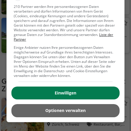
Zürich, Schweiz
Aussichtspunkt, F
210 Partner werden Ihre personenbezogenen Daten
verarbeiten und dürfen Informationen von Ihrem Gerät
amilie & Kinder, Natu
(Cookies, eindeutige Kennungen und andere Gerätedaten)
r
speichern und darauf zugreifen. Die Informationen von Ihrem
Wahlenpark
Gerät können mit den Partnern geteilt oder speziell von dieser
Website verwendet werden. Wir und unsere Partner dürfen
Park in Zürich (Oerlikon)
genaue Daten zur Standortbestimmung verwenden.
Liste der
Partner
Zürich, Schweiz
Familie & Kinder,
Einige Anbieter nutzen Ihre personenbezogenen Daten
Natur
möglicherweise auf Grundlage ihres berechtigten Interesses.
Dagegen können Sie unten über den Button zum Verwalten
Ihrer Optionen Einspruch erheben. Unten auf dieser Seite oder
Mehr Aktivitäten in Zürich finden
im Menü der Website finden Sie einen Link, über den Sie die
Einwilligung in die Datenschutz- und Cookie-Einstellungen
verwalten oder widerrufen können.
Gaststätten in der Nähe von
Grillplatz
Zürich
Einwilligen
Namaste
Optionen verwalten
Indisches Restaurant in Zürich
Zürich, Schweiz
Restaurant, Bar, I