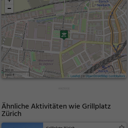
−
300 m
1000 ft
Leaflet
| ©
OpenStreetMap contributors
Ähnliche Aktivitäten wie
Grillplatz
Zürich