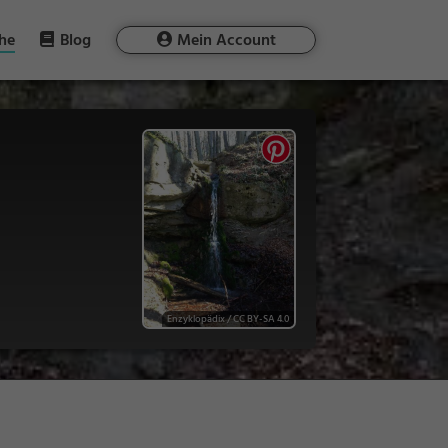
he
Blog
Mein Account
Enzyklopädix
/
CC BY-SA 4.0