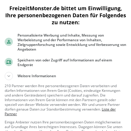
FreizeitMonster.de bittet um Einwilligung,
Ihre personenbezogenen Daten für Folgendes
zu nutzen:
300 m
1000 ft
Personalisierte Werbung und Inhalte, Messung von
Werbeleistung und der Performance von Inhalten,
Zielgruppenforschung sowie Entwicklung und Verbesserung von
Angeboten
Speichern von oder Zugriff auf Informationen auf einem
Ähnliche Aktivitäten wie
Grunbacher W
Endgerät
Weitere Informationen
Steinfelsen
Aussichtspunkt in Remshalden
210 Partner werden Ihre personenbezogenen Daten verarbeiten und
dürfen Informationen von Ihrem Gerät (Cookies, eindeutige Kennungen
und andere Gerätedaten) speichern und darauf zugreifen. Die
Remshald
Aussicht
Informationen von Ihrem Gerät können mit den Partnern geteilt oder
speziell von dieser Website verwendet werden. Wir und unsere Partner
en
spunkt, Famil
dürfen genaue Daten zur Standortbestimmung verwenden.
Liste der
ie & Kinder,
Partner
Remstalkino
Natur
Einige Anbieter nutzen Ihre personenbezogenen Daten möglicherweise
Aussichtspunkt in Weinstadt
auf Grundlage ihres berechtigten Interesses. Dagegen können Sie unten