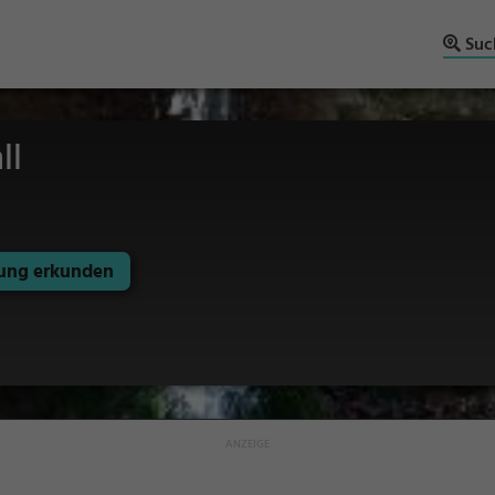
Suc
ll
ng erkunden