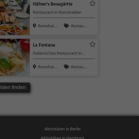
Häfner's Besagärtle
sen, Regional
Restaurant in Remshalden
küche, Deuts
ch
Remshald
Restaura
en
nt, Wein, Sna
cks / Geträn
La Fontana
ke
Italienisches Restaurant in
Remshalden
Remshald
Restaura
en
nt, Café, Itali
enisch, Pizza,
lden finden
Europäisch,
Mittagessen,
Abendessen,
Vegetarisch,
Mediterran,
Kaffee / Kuc
Aktivitäten in Berlin
hen, Frühstü
Aktivitäten in Hamburg
ck, Gebäck /