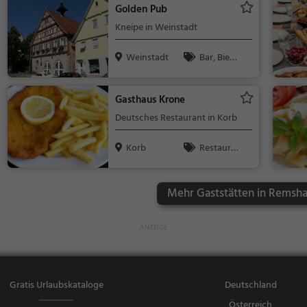
Golden Pub
en, Regionalk
Kneipe in Weinstadt
üche, Deutsc
h
Weinstadt
Bar, Bier,
Wein, Snacks
/ Getränke
Gasthaus Krone
Deutsches Restaurant in Korb
Korb
Restaura
nt, Deutsch,
Mittagessen,
Mehr Gaststätten in Remsha
Abendessen,
Europäisch
Gratis Urlaubskataloge
Deutschland
Österreich