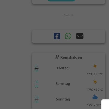
Remshalden
07
Freitag
08
17°C / 30°C
08
Samstag
08
17°C / 30°C
09
Sonntag
08
17°C / 33°C