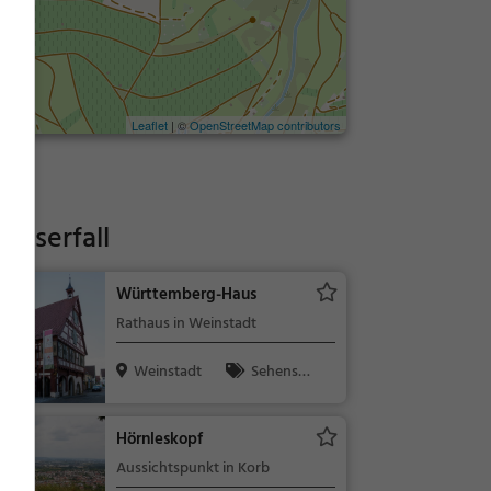
Leaflet
| ©
OpenStreetMap contributors
asserfall
Württemberg-Haus
Rathaus in Weinstadt
Weinstadt
Sehensw
ürdigkeit
Hörnleskopf
Aussichtspunkt in Korb