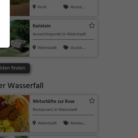
Korb
Aussicht
spunkt, Fami
lie & Kinder,
Karlstein
Natur
Aussichtspunkt in Weinstadt
Weinstadt
Aussicht
spunkt, Fami
lie & Kinder,
lden finden
Natur
r Wasserfall
Wirtschäfte zur Rose
Restaurant in Weinstadt
Weinstadt
Restaura
nt, Abendess
en, Mittages