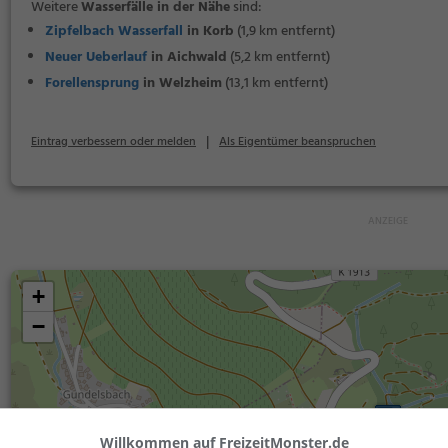
Weitere
Wasserfälle in der Nähe
sind:
Zipfelbach Wasserfall
in Korb
(1,9 km entfernt)
Neuer Ueberlauf
in Aichwald
(5,2 km entfernt)
Forellensprung
in Welzheim
(13,1 km entfernt)
|
Eintrag verbessern oder melden
Als Eigentümer beanspruchen
+
−
Willkommen auf FreizeitMonster.de