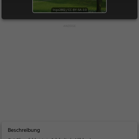
Ingo2802
/
CC-BY-SA-3.0
Beschreibung