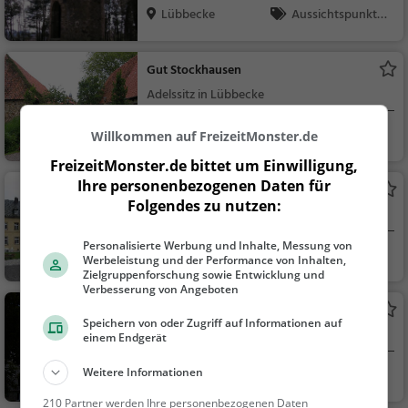
Lübbecke
Aussichtspunkt, F
amilie & Kinder, Natu
r
Gut Stockhausen
Adelssitz in Lübbecke
Lübbecke
Familie & Kinder,
Willkommen auf FreizeitMonster.de
Sehenswürdigkeit
FreizeitMonster.de bittet um Einwilligung,
Ihre personenbezogenen Daten für
Schloss Crollage
Folgendes zu nutzen:
Adelssitz in Preußisch Oldendorf
Personalisierte Werbung und Inhalte, Messung von
Preußisch Oldend
Familie & Kinder,
Werbeleistung und der Performance von Inhalten,
orf
Sehenswürdigkeit
Zielgruppenforschung sowie Entwicklung und
Verbesserung von Angeboten
Gut Renkhausen
Speichern von oder Zugriff auf Informationen auf
Adelssitz in Lübbecke
einem Endgerät
Weitere Informationen
Lübbecke
Familie & Kinder,
Sehenswürdigkeit
210 Partner werden Ihre personenbezogenen Daten