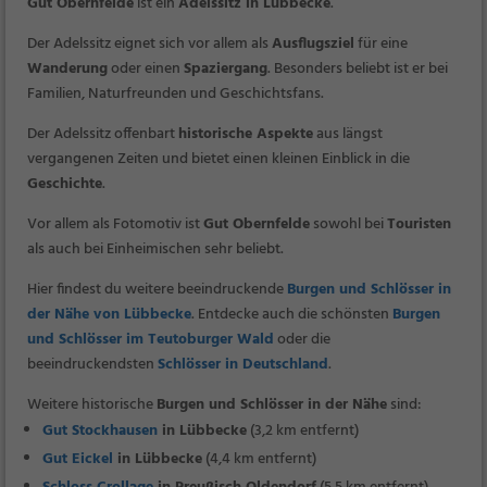
Gut Obernfelde
ist ein
Adelssitz in Lübbecke
.
Der Adelssitz eignet sich vor allem als
Ausflugsziel
für eine
Wanderung
oder einen
Spaziergang
. Besonders beliebt ist er bei
Familien, Naturfreunden und Geschichtsfans.
Der Adelssitz offenbart
historische Aspekte
aus längst
vergangenen Zeiten und bietet einen kleinen Einblick in die
Geschichte
.
Vor allem als Fotomotiv ist
Gut Obernfelde
sowohl bei
Touristen
als auch bei Einheimischen sehr beliebt.
Hier findest du weitere beeindruckende
Burgen und Schlösser in
der Nähe von Lübbecke
. Entdecke auch die schönsten
Burgen
und Schlösser im Teutoburger Wald
oder die
beeindruckendsten
Schlösser in Deutschland
.
Weitere historische
Burgen und Schlösser in der Nähe
sind:
Gut Stockhausen
in Lübbecke
(3,2 km entfernt)
Gut Eickel
in Lübbecke
(4,4 km entfernt)