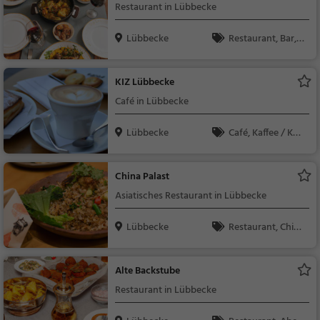
Restaurant in Lübbecke
Lübbecke
Restaurant, Bar, A
bendessen, Mittagess
en, Bier, Wein, Snacks
KIZ Lübbecke
/ Getränke
Café in Lübbecke
Lübbecke
Café, Kaffee / Kuc
hen, Frühstück, Gebä
ck / Teigwaren
China Palast
Asiatisches Restaurant in Lübbecke
Lübbecke
Restaurant, Chine
sisch, Asiatisch, Aben
dessen, Mittagessen,
Alte Backstube
Vegetarisch
Restaurant in Lübbecke