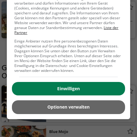
verarbeiten und dürfen Informationen von Ihrem Gerät
Deutsches Automatenmuseum
(Cookies, eindeutige Kennungen und andere Gerätedaten)
speichern und darauf zugreifen. Die Informationen von Ihrem
Museum in Espelkamp
Gerät können mit den Partnern geteilt oder speziell von dieser
Website verwendet werden. Wir und unsere Partner dürfen
genaue Daten zur Standortbestimmung verwenden.
Liste der
Espelkamp
Kunst & Museen
Partner
Einige Anbieter nutzen Ihre personenbezogenen Daten
möglicherweise auf Grundlage ihres berechtigten Interesses.
Mehr Aktivitäten in Lübbecke finden
Dagegen können Sie unten über den Button zum Verwalten
Ihrer Optionen Einspruch erheben. Unten auf dieser Seite oder
im Menü der Website finden Sie einen Link, über den Sie die
Gaststätten in der Nähe von
Gut
Einwilligung in die Datenschutz- und Cookie-Einstellungen
verwalten oder widerrufen können.
Obernfelde
Einwilligen
Ührken
Kneipe in Lübbecke
Optionen verwalten
Lübbecke
Bar, Bier, Wein, Sn
acks / Getränke
Blue Mojo