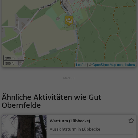
200 m
500 ft
Leaflet
| ©
OpenStreetMap contributors
Ähnliche Aktivitäten wie
Gut
Obernfelde
Wartturm (Lübbecke)
Aussichtsturm in Lübbecke