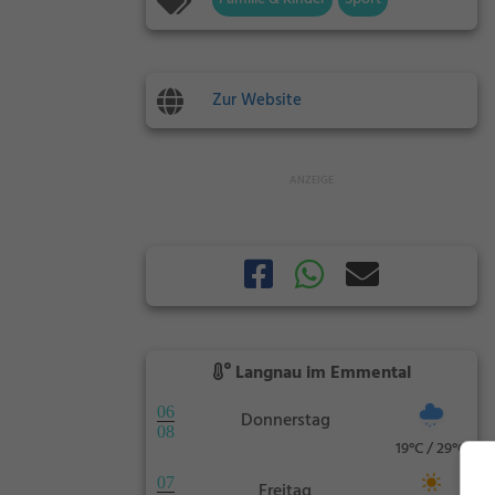
Zur Website
Langnau im Emmental
06
Donnerstag
08
19°C / 29°C
07
Freitag