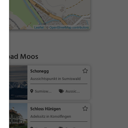
Leaflet
| ©
OpenStreetMap contributors
Freibad Moos
Schonegg
Aussichtspunkt in Sumiswald
Sumiswal
Aussicht
d, Schweiz
spunkt, Fami
lie & Kinder,
Schloss Hünigen
Natur
Adelssitz in Konolfingen