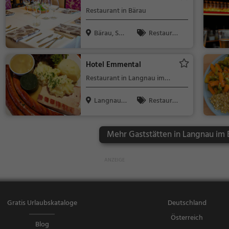
lküche, Mitta
Restaurant in Bärau
gessen, Aben
dessen
Bärau, Sch
Restaura
weiz
nt, Abendess
en, Mittagess
Hotel Emmental
en
Restaurant in Langnau im
Emmental
Langnau i
Restaura
m Emmenta
nt, Bar, Bierg
l,...
arten, Abend
Mehr Gaststätten in Langnau im
essen, Mittag
essen, Bier,
Wein, Snacks
/ Getränke, D
eutsch, Regi
onalküche
Gratis Urlaubskataloge
Deutschland
Österreich
Blog