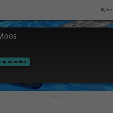
Suc
 Moos
ng erkunden