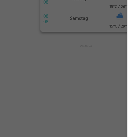
08
15°C / 26°C
08
Samstag
08
15°C / 29°C