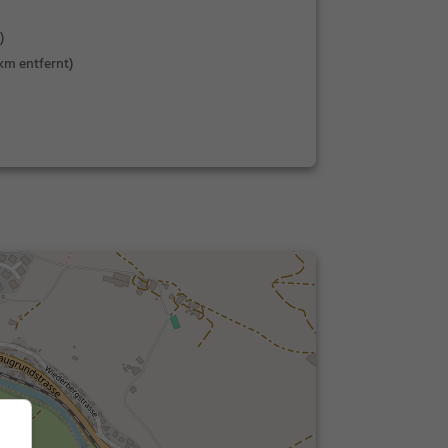
)
 km entfernt)