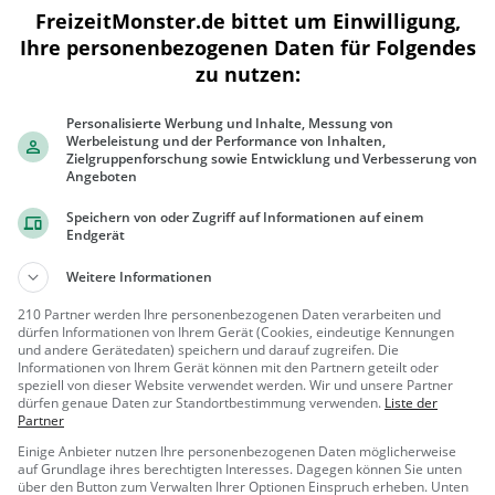
FreizeitMonster.de bittet um Einwilligung,
Ihre personenbezogenen Daten für Folgendes
zu nutzen:
300 m
1000 ft
Personalisierte Werbung und Inhalte, Messung von
Werbeleistung und der Performance von Inhalten,
Zielgruppenforschung sowie Entwicklung und Verbesserung von
Angeboten
Ähnliche Aktivitäten wie
Hallen- und 
Speichern von oder Zugriff auf Informationen auf einem
Endgerät
Chuderhüsiturm
Weitere Informationen
Aussichtsturm in Röthenbach im
210 Partner werden Ihre personenbezogenen Daten verarbeiten und
Emmental
dürfen Informationen von Ihrem Gerät (Cookies, eindeutige Kennungen
und andere Gerätedaten) speichern und darauf zugreifen. Die
Röthenba
Aussicht
Informationen von Ihrem Gerät können mit den Partnern geteilt oder
ch im Emme
spunkt, Famil
speziell von dieser Website verwendet werden. Wir und unsere Partner
nt...
ie & Kinder,
dürfen genaue Daten zur Standortbestimmung verwenden.
Liste der
Schlosspark Hünigen
Partner
Natur
Park in Konolfingen
Einige Anbieter nutzen Ihre personenbezogenen Daten möglicherweise
auf Grundlage ihres berechtigten Interesses. Dagegen können Sie unten
über den Button zum Verwalten Ihrer Optionen Einspruch erheben. Unten