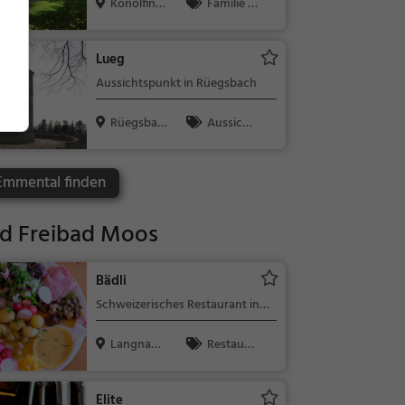
Konolfing
Familie &
en, Schweiz
Kinder, Sehe
nswürdigkeit
Lueg
Aussichtspunkt in Rüegsbach
Rüegsbac
Aussicht
h, Schweiz
spunkt, Fami
lie & Kinder,
 Emmental finden
Natur
nd Freibad Moos
Bädli
Schweizerisches Restaurant in
Langnau im Emmental
Langnau i
Restaura
m Emmenta
nt, Schweize
l,...
risch, Region
Elite