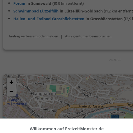
Forum
in Sumiswald
(10,9 km entfernt)
Schwimmbad Lützelflüh
in Lützelflüh-Goldbach
(11,2 km entfernt
Hallen- und Freibad Grosshöchstetten
in Grosshöchstetten
(12,9
|
Eintrag verbessern oder melden
Als Eigentümer beanspruchen
+
−
Willkommen auf FreizeitMonster.de