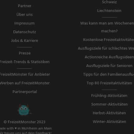
Schweiz
Partner
Liechtenstein
Über uns
Impressum
Was kann man am Wochene
machen?
Datenschutz
Kostenlose Freizeitaktivitäte
Jobs & Karriere
Ausflugsziele für schlechtes We
Presse
Actionreiche Ausflugsidee
Freizeit-Trends & Statistiken
Ausflugsziele für Senioren
FreizeitMonster für Anbieter
Tipps für den Familienausflu
Werben auf FreizeitMonster
Top 80 Freizeitaktivitäten
Partnerportal
Frühling-Aktivitäten
Sommer-Aktivitäten
Herbst-Aktivitäten
Winter-Aktivitäten
© FreizeitMonster 2023
ade with ♥ in Mühlheim am Main.
ir freuen uns auf dein Feedback!