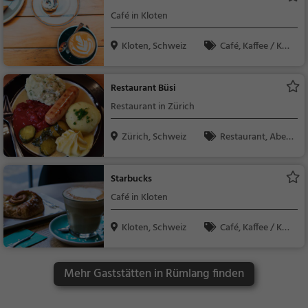
ndessen, Vegetarisc
Café in Kloten
h, Mediterran
Kloten, Schweiz
Café, Kaffee / Kuc
hen, Frühstück, Gebä
ck / Teigwaren
Restaurant Büsi
Restaurant in Zürich
Zürich, Schweiz
Restaurant, Aben
dessen, Mittagessen,
Schweizerisch, Regio
Starbucks
nalküche
Café in Kloten
Kloten, Schweiz
Café, Kaffee / Kuc
hen, Gebäck / Teigwa
ren, Frühstück
Mehr Gaststätten in Rümlang finden