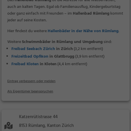
Das
Hallenbad Rümlang
ist die Adresse für alle Wasserratten,
auch an kalten Tagen. Egal ob Familienausflug, Kindergeburtstag
oder ganz einfach mit Freunden – im
Hallenbad Rümlang
kommt
jeder auf seine Kosten.
Hier findest du weitere
Hallenbäder in der Nähe von Rümlang
.
Weitere
Schwimmbäder in Rümlang und Umgebung
sind:
Freibad Seebach Zürich
in Zürich
(3,2 km entfernt)
Freizeitbad Opfikon
in Glattbrugg
(3,9 km entfernt)
Freibad Kloten
in Kloten
(4,4 km entfernt)
Eintrag verbessern oder melden
Als Eigentümer beanspruchen
Katzenrütistrasse 44
8153 Rümlang, Kanton Zürich