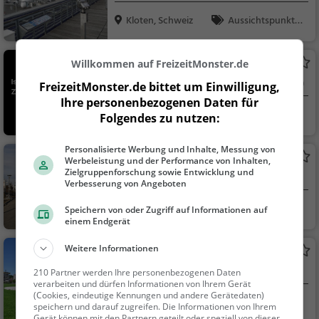
Kloten, Schweiz
Aussichtspunkt, F
amilie & Kinder, Natu
r
Öffentliches Bücherregal Zürich
Willkommen auf FreizeitMonster.de
Öffentliches Bücherregal in Zürich (Seebach)
FreizeitMonster.de bittet um Einwilligung,
Ihre personenbezogenen Daten für
Zürich, Schweiz
Sonstiges
Folgendes zu nutzen:
Personalisierte Werbung und Inhalte, Messung von
Bruggacker Park
Werbeleistung und der Performance von Inhalten,
Zielgruppenforschung sowie Entwicklung und
Park in Glattbrugg (Glattpark)
Verbesserung von Angeboten
Glattbrugg, Schwe
Familie & Kinder,
Speichern von oder Zugriff auf Informationen auf
einem Endgerät
iz
Natur
Weitere Informationen
Wahlenpark
Park in Zürich (Oerlikon)
210 Partner werden Ihre personenbezogenen Daten
verarbeiten und dürfen Informationen von Ihrem Gerät
(Cookies, eindeutige Kennungen und andere Gerätedaten)
Zürich, Schweiz
Familie & Kinder,
speichern und darauf zugreifen. Die Informationen von Ihrem
Gerät können mit den Partnern geteilt oder speziell von dieser