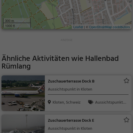
300 m
1000 ft
Leaflet
| ©
OpenStreetMap contributors
Ähnliche Aktivitäten wie
Hallenbad
Rümlang
Zuschauerterrasse Dock B
Aussichtspunkt in Kloten
Kloten, Schweiz
Aussichtspunkt, F
amilie & Kinder, Natu
r
Zuschauerterrasse Dock E
Aussichtspunkt in Kloten