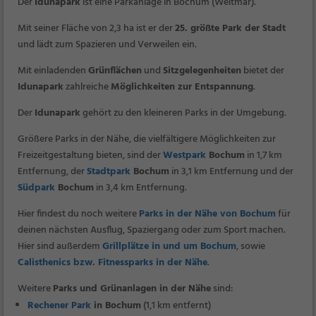
Der
Idunapark
ist eine Parkanlage in Bochum (Weitmar).
Mit seiner Fläche von 2,3 ha ist er der
25. größte Park der Stadt
und lädt zum Spazieren und Verweilen ein.
Mit einladenden
Grünflächen
und
Sitzgelegenheiten
bietet der
Idunapark
zahlreiche
Möglichkeiten zur Entspannung
.
Der
Idunapark
gehört zu den kleineren Parks in der Umgebung.
Größere Parks in der Nähe, die vielfältigere Möglichkeiten zur
Freizeitgestaltung bieten, sind der
Westpark
Bochum
in 1,7 km
Entfernung, der
Stadtpark
Bochum
in 3,1 km Entfernung und der
Südpark
Bochum
in 3,4 km Entfernung.
Hier findest du noch weitere
Parks in der Nähe von Bochum
für
deinen nächsten Ausflug, Spaziergang oder zum Sport machen.
Hier sind außerdem
Grillplätze in und um Bochum
, sowie
Calisthenics bzw. Fitnessparks in der Nähe
.
Weitere
Parks und Grünanlagen in der Nähe
sind:
Rechener Park
in Bochum
(1,1 km entfernt)