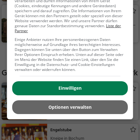
verarbeiten und dürfen Informationen von Ihrem Gerät
(Cookies, eindeutige Kennungen und andere Gerätedaten)
Adelssitz Weitmar
speichern und darauf zugreifen. Die Informationen von Ihrem
Gerät können mit den Partnern geteilt oder speziell von dieser
Adelssitz in Bochum
Website verwendet werden. Wir und unsere Partner dürfen
genaue Daten zur Standortbestimmung verwenden.
Liste der
Partner
Bochum
Familie & Kinder,
Einige Anbieter nutzen Ihre personenbezogenen Daten
Sehenswürdigkeit
möglicherweise auf Grundlage ihres berechtigten Interesses.
Dagegen können Sie unten über den Button zum Verwalten
Mehr Aktivitäten in Bochum finden
Ihrer Optionen Einspruch erheben. Unten auf dieser Seite oder
im Menü der Website finden Sie einen Link, über den Sie die
Einwilligung in die Datenschutz- und Cookie-Einstellungen
Gaststätten in der Nähe von
verwalten oder widerrufen können.
Idunapark
Einwilligen
Hopfengarten
Restaurant in Bochum
Optionen verwalten
Bochum
Restaurant, Aben
dessen, Mittagessen
Engelstube
Kneipe in Bochum