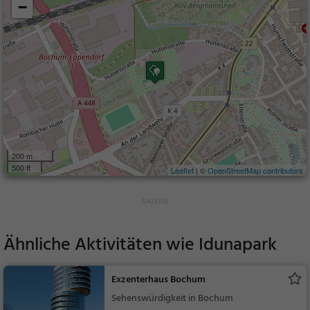
−
200 m
500 ft
Leaflet
| ©
OpenStreetMap contributors
Ähnliche Aktivitäten wie
Idunapark
Exzenterhaus Bochum
Sehenswürdigkeit in Bochum