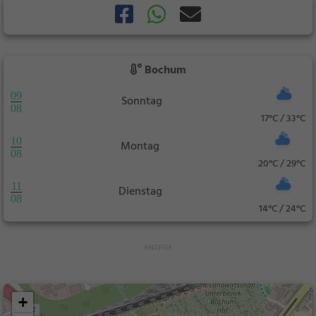
Bochum
09
Sonntag
08
17°C / 33°C
10
Montag
08
20°C / 29°C
11
Dienstag
08
14°C / 24°C
+