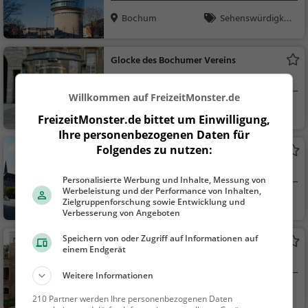
Bochum
Sehenswürdigkei
t
Glocke des Bochumer Vereins
Sehenswürdigkeit in Bochum
Willkommen auf FreizeitMonster.de
Bochum
Sehenswürdigkei
FreizeitMonster.de bittet um Einwilligung,
t
Ihre personenbezogenen Daten für
Folgendes zu nutzen:
Rathaus Bochum
Rathaus in Bochum
Personalisierte Werbung und Inhalte, Messung von
Werbeleistung und der Performance von Inhalten,
Bochum
Sehenswürdigkei
Zielgruppenforschung sowie Entwicklung und
Verbesserung von Angeboten
t
Speichern von oder Zugriff auf Informationen auf
Situation Kunst
einem Endgerät
Museum in Bochum
Weitere Informationen
Bochum
Kunst & Museen
210 Partner werden Ihre personenbezogenen Daten