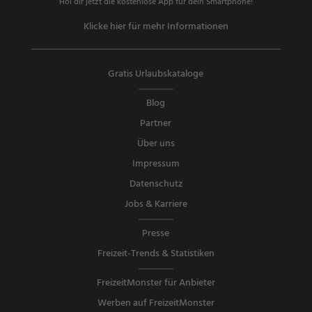
Hol dir jetzt die kostenlose App für dein Smartphone!
Klicke hier für mehr Informationen
Gratis Urlaubskataloge
Blog
Partner
Über uns
Impressum
Datenschutz
Jobs & Karriere
Presse
Freizeit-Trends & Statistiken
FreizeitMonster für Anbieter
Werben auf FreizeitMonster