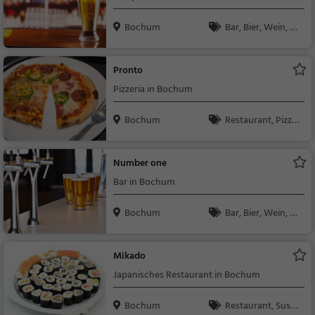
Bochum
Bar, Bier, Wein, Sn
acks / Getränke
Pronto
Pizzeria in Bochum
Bochum
Restaurant, Pizza,
Abendessen, Italienis
ch, Mittagessen, Euro
Number one
päisch, Vegetarisch,
Bar in Bochum
Mediterran
Bochum
Bar, Bier, Wein, Sn
acks / Getränke
Mikado
Japanisches Restaurant in Bochum
Bochum
Restaurant, Sushi,