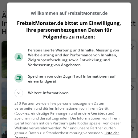
Ähnliche Aktivitäten wie
Willkommen auf FreizeitMonster.de
Industriemuseum Geschichtswerkstatt
FreizeitMonster.de bittet um Einwilligung,
Herrenwyk
Ihre personenbezogenen Daten für
Folgendes zu nutzen:
Alpaka-Wanderung
Personalisierte Werbung und Inhalte, Messung von
Werbeleistung und der Performance von Inhalten,
Alpaka-Wanderung in Lübeck am
Zielgruppenforschung sowie Entwicklung und
Dummersdorfer Ufer
Verbesserung von Angeboten
Lübeck
Familie & Kinder,
Natur
Speichern von oder Zugriff auf Informationen auf
einem Endgerät
Pötenitzer Wiek
Weitere Informationen
See in Lübeck
210 Partner werden Ihre personenbezogenen Daten
verarbeiten und dürfen Informationen von Ihrem Gerät
Lübeck
Familie & Kinder,
(Cookies, eindeutige Kennungen und andere Gerätedaten)
Natur, See
speichern und darauf zugreifen. Die Informationen von Ihrem
Gerät können mit den Partnern geteilt oder speziell von dieser
Website verwendet werden. Wir und unsere Partner dürfen
Hemmelsdorfer See
genaue Daten zur Standortbestimmung verwenden.
Liste der
See in Ratekau
Partner