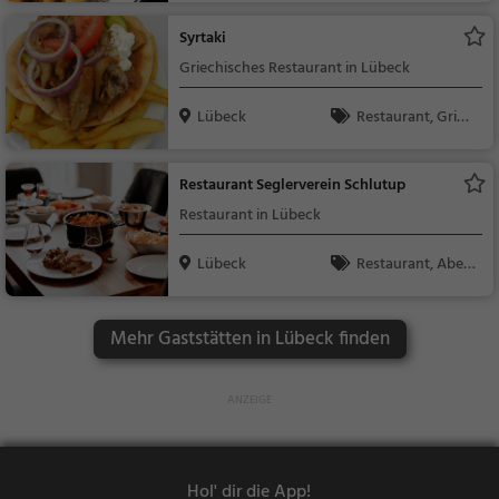
Syrtaki
Griechisches Restaurant in Lübeck
Lübeck
Restaurant, Griec
hisch, Gyros, Mittage
ssen, Abendessen
Restaurant Seglerverein Schlutup
Restaurant in Lübeck
Lübeck
Restaurant, Aben
dessen, Mittagessen
Mehr Gaststätten in Lübeck finden
Hol' dir die App!