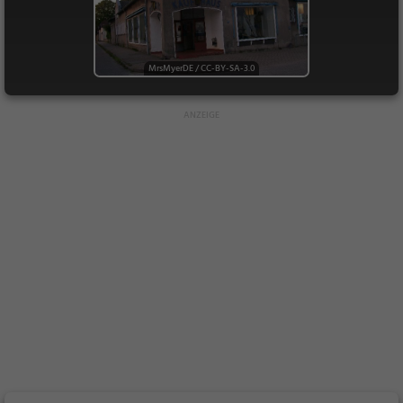
MrsMyerDE
/
CC-BY-SA-3.0