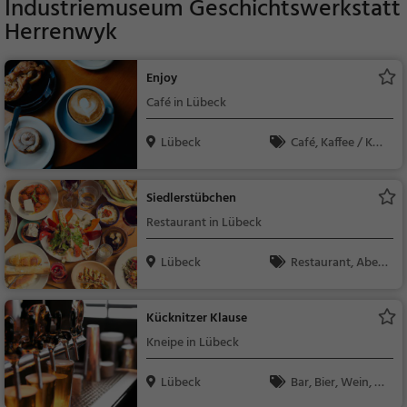
Industriemuseum Geschichtswerkstatt
Herrenwyk
Enjoy
Café in Lübeck
Lübeck
Café, Kaffee / Kuc
hen, Frühstück, Gebä
ck / Teigwaren
Siedlerstübchen
Restaurant in Lübeck
Lübeck
Restaurant, Aben
dessen, Mittagessen
Kücknitzer Klause
Kneipe in Lübeck
Lübeck
Bar, Bier, Wein, Sn
acks / Getränke