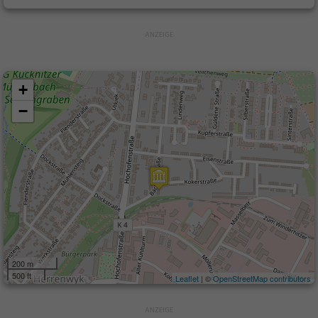
+
−
200 m
500 ft
Leaflet
| ©
OpenStreetMap contributors