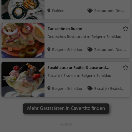
Dahlen
Restaurant, Bistr
o, Snacks / Getränke
Zur schönen Buche
Deutsches Restaurant in Belgern-Schildau
Belgern-Schildau
Restaurant, Deuts
ch, Mittagessen, Abe
ndessen, Europäisch
Steakhaus zur Radler Klause und
Eiscafé
Eiscafé / Eisdiele in Belgern-Schildau
Belgern-Schildau
Eiscafé / Eisdiele,
Eisdiele
Mehr Gaststätten in Cavertitz finden