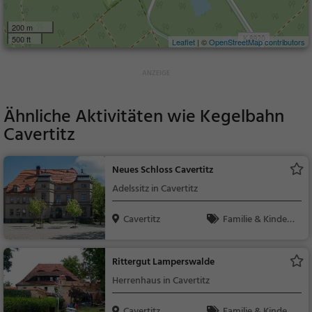
200 m
500 ft
Leaflet
| ©
OpenStreetMap contributors
Ähnliche Aktivitäten wie
Kegelbahn
Cavertitz
Neues Schloss Cavertitz
Adelssitz in Cavertitz
Cavertitz
Familie & Kinder,
Sehenswürdigkeit
Rittergut Lamperswalde
Herrenhaus in Cavertitz
Cavertitz
Familie & Kinder,