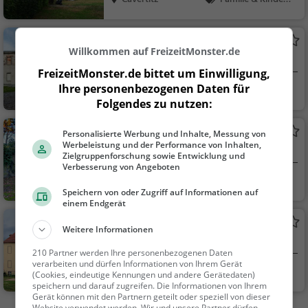
Sehenswürdigkeit
Schloss Dahlen
Willkommen auf FreizeitMonster.de
Adelssitz in Dahlen
FreizeitMonster.de bittet um Einwilligung,
Ihre personenbezogenen Daten für
Dahlen
Familie & Kinder,
Folgendes zu nutzen:
Sehenswürdigkeit
Volkspark Großböhla
Personalisierte Werbung und Inhalte, Messung von
Werbeleistung und der Performance von Inhalten,
Park in Dahlen
Zielgruppenforschung sowie Entwicklung und
Verbesserung von Angeboten
Dahlen
Familie & Kinder,
Speichern von oder Zugriff auf Informationen auf
Natur
einem Endgerät
Schloss Großböhla
Weitere Informationen
Adelssitz in Dahlen
210 Partner werden Ihre personenbezogenen Daten
verarbeiten und dürfen Informationen von Ihrem Gerät
Dahlen
Familie & Kinder,
(Cookies, eindeutige Kennungen und andere Gerätedaten)
speichern und darauf zugreifen. Die Informationen von Ihrem
Sehenswürdigkeit
Gerät können mit den Partnern geteilt oder speziell von dieser
Website verwendet werden. Wir und unsere Partner dürfen