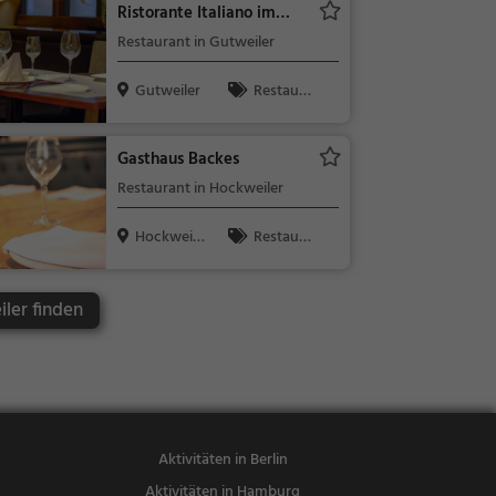
Ristorante Italiano im
Gut Sommerau
Restaurant in Gutweiler
Gutweiler
Restaura
nt, Abendess
en, Mittages
Gasthaus Backes
sen
Restaurant in Hockweiler
Hockweile
Restaura
r
nt, Abendess
en, Mittages
ler finden
sen
Aktivitäten in Berlin
Aktivitäten in Hamburg