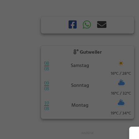
Gutweiler
08
Samstag
08
16°C / 28°C
09
Sonntag
08
16°C / 32°C
10
Montag
08
19°C / 34°C