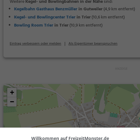
Weitere
Kegel- und Bowlingbahnen in der Nähe
sind:
Kegelbahn Gasthaus Benzmüller
in Gutweiler
(4,9 km entfernt)
Kegel- und Bowlingcenter Trier
in Trier
(10,6 km entfernt)
Bowling Room Trier
in Trier
(10,9 km entfernt)
|
Eintrag verbessern oder melden
Als Eigentümer beanspruchen
+
−
Willkommen auf FreizeitMonster.de