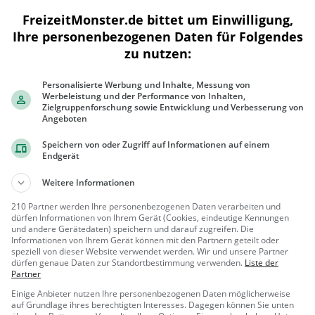
FreizeitMonster.de bittet um Einwilligung,
Ihre personenbezogenen Daten für Folgendes
zu nutzen:
300 m
1000 ft
Personalisierte Werbung und Inhalte, Messung von
Werbeleistung und der Performance von Inhalten,
Zielgruppenforschung sowie Entwicklung und Verbesserung von
Angeboten
Speichern von oder Zugriff auf Informationen auf einem
Ähnliche Aktivitäten wie
Kegelbahn Gu
Endgerät
Weitere Informationen
Schloss Marienlay
Herrenhaus in Gutweiler
210 Partner werden Ihre personenbezogenen Daten verarbeiten und
dürfen Informationen von Ihrem Gerät (Cookies, eindeutige Kennungen
und andere Gerätedaten) speichern und darauf zugreifen. Die
Gutweiler
Familie &
Informationen von Ihrem Gerät können mit den Partnern geteilt oder
speziell von dieser Website verwendet werden. Wir und unsere Partner
Kinder, Sehe
dürfen genaue Daten zur Standortbestimmung verwenden.
Liste der
nswürdigkeit
Partner
Nells Park
Einige Anbieter nutzen Ihre personenbezogenen Daten möglicherweise
Park in Trier (Nells-Ländchen)
auf Grundlage ihres berechtigten Interesses. Dagegen können Sie unten