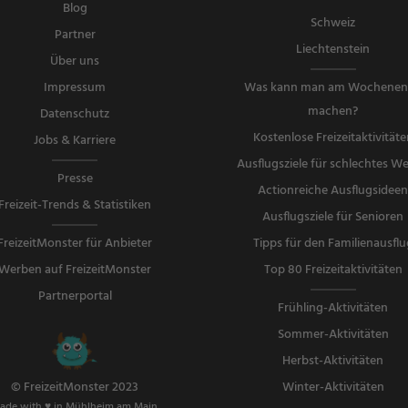
Blog
Schweiz
Partner
Liechtenstein
Über uns
Impressum
Was kann man am Wochene
machen?
Datenschutz
Kostenlose Freizeitaktivitäte
Jobs & Karriere
Ausflugsziele für schlechtes We
Presse
Actionreiche Ausflugsidee
Freizeit-Trends & Statistiken
Ausflugsziele für Senioren
FreizeitMonster für Anbieter
Tipps für den Familienausflu
Werben auf FreizeitMonster
Top 80 Freizeitaktivitäten
Partnerportal
Frühling-Aktivitäten
Sommer-Aktivitäten
Herbst-Aktivitäten
Winter-Aktivitäten
© FreizeitMonster 2023
ade with ♥ in Mühlheim am Main.