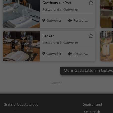
Gasthaus zur Post
en
Restaurant in Gutweiler
Gutweiler
Restaura
nt, Abendess
en, Mittagess
Becker
en
Restaurant in Gutweiler
Gutweiler
Restaura
nt, Abendess
en, Mittagess
Mehr Gaststätten in Gutwei
en
Gratis Urlaubskataloge
Deutschland
Österreich