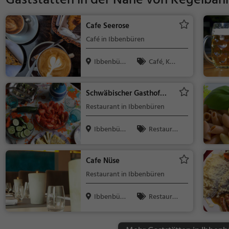
Gaststätten in der Nähe von
Kegelbah
Cafe Seerose
Café in Ibbenbüren
Ibbenbüre
Café, Kaff
n
ee / Kuchen,
Gebäck / Tei
Schwäbischer Gasthof
gwaren
Dörenther Klippen
Restaurant in Ibbenbüren
Ibbenbüre
Restaura
n
nt, Abendess
en, Mittagess
Cafe Nüse
en
Restaurant in Ibbenbüren
Ibbenbüre
Restaura
n
nt, Abendess
en, Mittagess