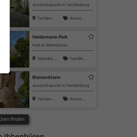
Aussichtspunkt in Tecklenburg
Tecklenbu
Aussicht
rg
spunkt, Fami
lie & Kinder,
Heldermann-Park
Natur
Park in Ibbenbüren
Ibbenbüre
Familie &
n
Kinder, Natu
r
Bismarckturm
Aussichtspunkt in Tecklenburg
Tecklenbu
Aussicht
rg
spunkt, Fami
lie & Kinder,
üren finden
Natur