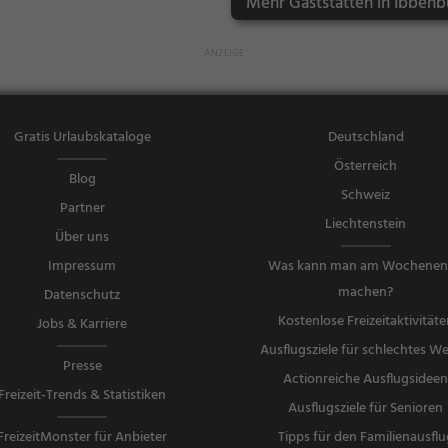
Mehr Gaststätten in Ibbenb
en
Gratis Urlaubskataloge
Deutschland
Österreich
Blog
Schweiz
Partner
Liechtenstein
Über uns
Impressum
Was kann man am Wochene
machen?
Datenschutz
Kostenlose Freizeitaktivitäte
Jobs & Karriere
Ausflugsziele für schlechtes We
Presse
Actionreiche Ausflugsidee
Freizeit-Trends & Statistiken
Ausflugsziele für Senioren
FreizeitMonster für Anbieter
Tipps für den Familienausflu