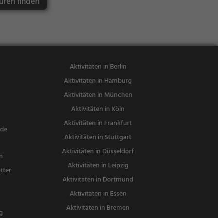
üren finden
dessen, Mitt
Eisdiele
agessen, Bie
r, Snacks / G
etränke, Deu
tsch, Region
alküche, Wei
Aktivitäten in Berlin
n
Aktivitäten in Hamburg
Aktivitäten in München
Aktivitäten in Köln
Aktivitäten in Frankfurt
nde
Aktivitäten in Stuttgart
Aktivitäten in Düsseldorf
n
Aktivitäten in Leipzig
tter
Aktivitäten in Dortmund
n
Aktivitäten in Essen
Aktivitäten in Bremen
g