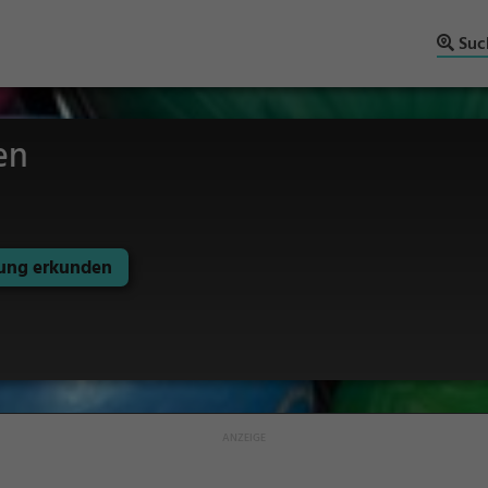
Suc
en
ng erkunden