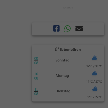
Ibbenbüren
09
Sonntag
08
17°C / 33°C
10
Montag
08
14°C / 27°C
11
Dienstag
08
9°C / 22°C