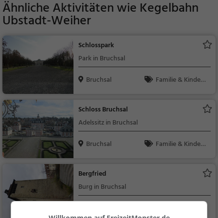
Ähnliche Aktivitäten wie
Kegelbahn
Ubstadt-Weiher
Schlosspark
Park in Bruchsal
Bruchsal
Familie & Kinder,
Natur
Schloss Bruchsal
Adelssitz in Bruchsal
Bruchsal
Familie & Kinder,
Sehenswürdigkeit
Bergfried
Burg in Bruchsal
Bruchsal
Familie & Kinder,
Willkommen auf FreizeitMonster.de