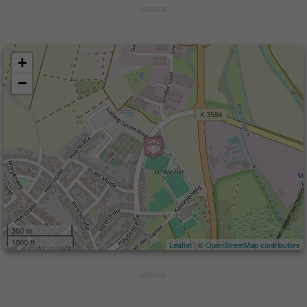
+
−
300 m
1000 ft
Leaflet
| ©
OpenStreetMap contributors