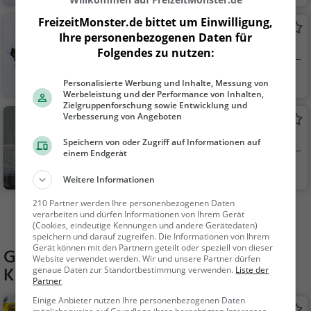
Sehenswürdigkeit
FreizeitMonster.de bittet um Einwilligung,
Bergfried Bruchsal
Ihre personenbezogenen Daten für
Aussichtsturm in Bruchsal
Folgendes zu nutzen:
Bruchsal
Aussichtspunkt, F
Personalisierte Werbung und Inhalte, Messung von
amilie & Kinder, Natu
Werbeleistung und der Performance von Inhalten,
Zielgruppenforschung sowie Entwicklung und
r
Verbesserung von Angeboten
Öffentliches Bücherregal Östringen
(Jugendtreff Östringen)
Öffentliches Bücherregal in Östringen
Speichern von oder Zugriff auf Informationen auf
einem Endgerät
Östringen
Sonstiges
Weitere Informationen
210 Partner werden Ihre personenbezogenen Daten
Mehr Aktivitäten in Ubstadt-Weiher finden
verarbeiten und dürfen Informationen von Ihrem Gerät
(Cookies, eindeutige Kennungen und andere Gerätedaten)
speichern und darauf zugreifen. Die Informationen von Ihrem
Gerät können mit den Partnern geteilt oder speziell von dieser
Gaststätten in der Nähe von
Website verwendet werden. Wir und unsere Partner dürfen
Kegelbahn Ubstadt-Weiher
genaue Daten zur Standortbestimmung verwenden.
Liste der
Partner
Einige Anbieter nutzen Ihre personenbezogenen Daten
Restaurant Adria