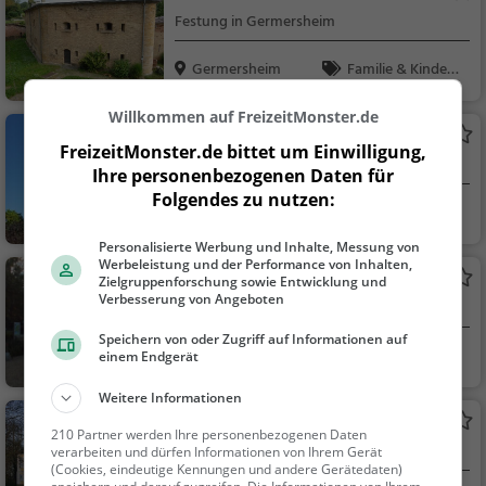
Festung in Germersheim
Germersheim
Familie & Kinder,
Sehenswürdigkeit
Willkommen auf FreizeitMonster.de
Kleiner Park
FreizeitMonster.de bittet um Einwilligung,
Park in Philippsburg (Rheinsheim)
Ihre personenbezogenen Daten für
Folgendes zu nutzen:
Philippsburg
Familie & Kinder,
Natur
Personalisierte Werbung und Inhalte, Messung von
Werbeleistung und der Performance von Inhalten,
Fitnesspark Rülzheim
Zielgruppenforschung sowie Entwicklung und
Verbesserung von Angeboten
Fitnesspark in Rülzheim
Speichern von oder Zugriff auf Informationen auf
Rülzheim
Sport
einem Endgerät
Weitere Informationen
Schloß Stutensee
210 Partner werden Ihre personenbezogenen Daten
Herrenhaus in Stutensee
verarbeiten und dürfen Informationen von Ihrem Gerät
(Cookies, eindeutige Kennungen und andere Gerätedaten)