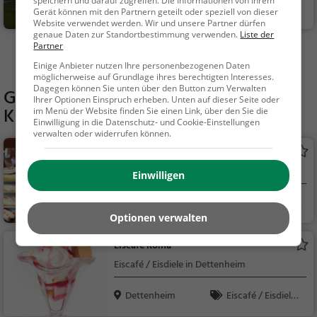
speichern und darauf zugreifen. Die Informationen von Ihrem
Stutensee
Familie & Kinder,
Gerät können mit den Partnern geteilt oder speziell von dieser
Website verwendet werden. Wir und unsere Partner dürfen
Sehenswürdigkeit
genaue Daten zur Standortbestimmung verwenden.
Liste der
Partner
Mehr Aktivitäten in Dettenheim finden
Einige Anbieter nutzen Ihre personenbezogenen Daten
möglicherweise auf Grundlage ihres berechtigten Interesses.
Dagegen können Sie unten über den Button zum Verwalten
Gaststätten in der Nähe von
Ihrer Optionen Einspruch erheben. Unten auf dieser Seite oder
Keglertreff Dettenheim
im Menü der Website finden Sie einen Link, über den Sie die
Einwilligung in die Datenschutz- und Cookie-Einstellungen
verwalten oder widerrufen können.
Keglertreff
Restaurant in Dettenheim
Einwilligen
Dettenheim
Restaurant, Aben
dessen, Mittagessen
Optionen verwalten
Eiscafe Roma
Eiscafé / Eisdiele in Dettenheim
Dettenheim
Eiscafé / Eisdiele,
Eisdiele