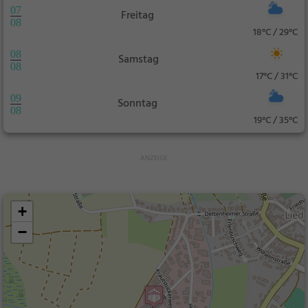
07
Freitag
08
18°C / 29°C
08
Samstag
08
17°C / 31°C
09
Sonntag
08
19°C / 35°C
+
−