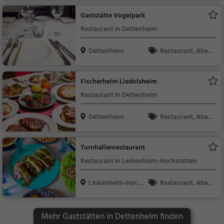
Gaststätte Vogelpark
Restaurant in Dettenheim
Dettenheim
Restaurant, Aben
dessen, Mittagessen
Fischerheim Liedolsheim
Restaurant in Dettenheim
Dettenheim
Restaurant, Aben
dessen, Mittagessen
Turnhallenrestaurant
Restaurant in Linkenheim-Hochstetten
Linkenheim-Hochs
Restaurant, Aben
tett...
dessen, Mittagessen
Mehr Gaststätten in Dettenheim finden