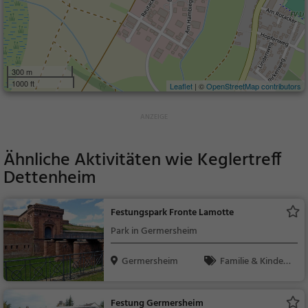
300 m
1000 ft
Leaflet
| ©
OpenStreetMap contributors
Ähnliche Aktivitäten wie
Keglertreff
Dettenheim
Festungspark Fronte Lamotte
Park in Germersheim
Germersheim
Familie & Kinder,
Natur
Festung Germersheim