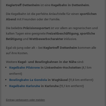
Keglertreff Dettenheim
ist eine
Kegelbahn in Dettenheim
.
Die Kegelbahn ist die perfekte Anlaufstelle für einen
sportlichen
Abend
mit Freunden oder der Familie.
Die beliebte
Präzisionssportart
ist vor allem an regnerischen und
kalten Tagen eine geeignete
Freizeitbeschäftigung
,
sportliche
Betätigung
und
Wettbewerbscharakter
inklusive.
Egal ob jung oder alt – bei
Keglertreff Dettenheim
kommen alle
auf ihre Kosten.
Weitere
Kegel- und Bowlingbahnen in der Nähe
sind:
Kegelbahn Pilskrone
in Linkenheim-Hochstetten
(4,1 km
entfernt)
Bowlingbahn La Gondola
in Waghäusel
(11,8 km entfernt)
Kegelbahn Karlsruhe
in Karlsruhe
(15,1 km entfernt)
Eintrag verbessern oder melden