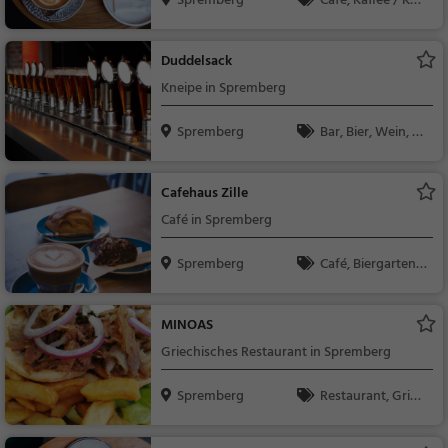
Spremberg
Café, Kaffee / Kuc
hen, Frühstück, Gebä
ck / Teigwaren
Duddelsack
Kneipe in Spremberg
Spremberg
Bar, Bier, Wein, Sn
acks / Getränke
Cafehaus Zille
Café in Spremberg
Spremberg
Café, Biergarten,
Eiscafé / Eisdiele, Kaff
ee / Kuchen, Frühstü
MINOAS
ck, Gebäck / Teigwar
Griechisches Restaurant in Spremberg
en, Bier, Snacks / Get
ränke, Deutsch, Mitta
Spremberg
Restaurant, Griec
gessen, Regionalküch
hisch, Gyros, Mittage
e, Eisdiele
ssen, Abendessen