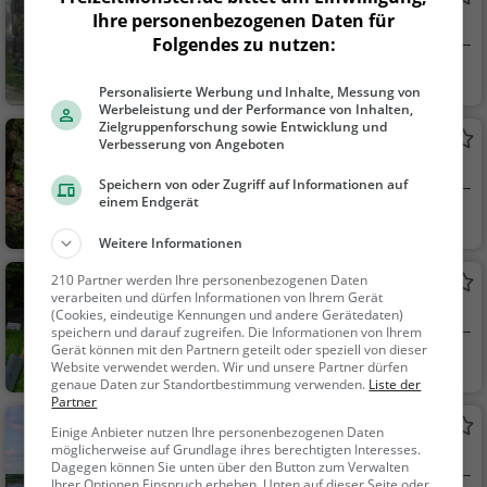
Ihre personenbezogenen Daten für
Adelssitz in Spremberg
Folgendes zu nutzen:
Spremberg
Familie & Kinder,
Personalisierte Werbung und Inhalte, Messung von
Sehenswürdigkeit
Werbeleistung und der Performance von Inhalten,
Zielgruppenforschung sowie Entwicklung und
Zelten im Kochsatreff
Verbesserung von Angeboten
Freizeitaktivität in Spremberg
Speichern von oder Zugriff auf Informationen auf
einem Endgerät
Spremberg
Familie & Kinder
Weitere Informationen
210 Partner werden Ihre personenbezogenen Daten
Bogenschießen im Kochsatreff
verarbeiten und dürfen Informationen von Ihrem Gerät
Freizeitaktivität in Spremberg
(Cookies, eindeutige Kennungen und andere Gerätedaten)
speichern und darauf zugreifen. Die Informationen von Ihrem
Gerät können mit den Partnern geteilt oder speziell von dieser
Spremberg
Familie & Kinder
Website verwendet werden. Wir und unsere Partner dürfen
genaue Daten zur Standortbestimmung verwenden.
Liste der
Partner
Spreetaler See
Einige Anbieter nutzen Ihre personenbezogenen Daten
möglicherweise auf Grundlage ihres berechtigten Interesses.
See in Elsterheide
Dagegen können Sie unten über den Button zum Verwalten
Ihrer Optionen Einspruch erheben. Unten auf dieser Seite oder