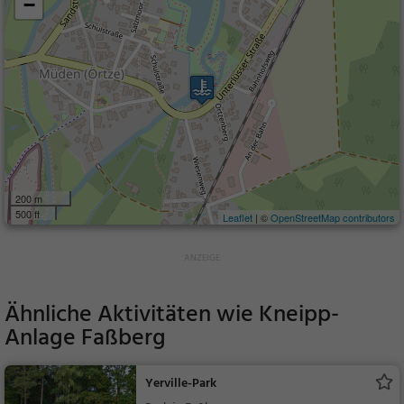
−
200 m
500 ft
Leaflet
| ©
OpenStreetMap contributors
Ähnliche Aktivitäten wie
Kneipp-
Anlage Faßberg
Yerville-Park