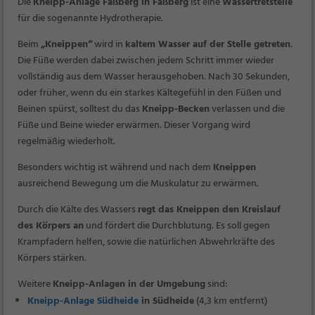
Die
Kneipp-Anlage Faßberg in Faßberg
ist eine
Wassertretstelle
für die sogenannte Hydrotherapie.
Beim
„Kneippen“
wird in
kaltem Wasser auf der Stelle getreten
.
Die Füße werden dabei zwischen jedem Schritt immer wieder
vollständig aus dem Wasser herausgehoben. Nach 30 Sekunden,
oder früher, wenn du ein starkes Kältegefühl in den Füßen und
Beinen spürst, solltest du das
Kneipp-Becken
verlassen und die
Füße und Beine wieder erwärmen. Dieser Vorgang wird
regelmäßig wiederholt.
Besonders wichtig ist während und nach dem
Kneippen
ausreichend Bewegung um die Muskulatur zu erwärmen.
Durch die Kälte des Wassers
regt das Kneippen den Kreislauf
des Körpers an
und fördert die Durchblutung. Es soll gegen
Krampfadern helfen, sowie die natürlichen Abwehrkräfte des
Körpers stärken.
Weitere
Kneipp-Anlagen in der Umgebung
sind:
Kneipp-Anlage Südheide
in Südheide
(4,3 km entfernt)