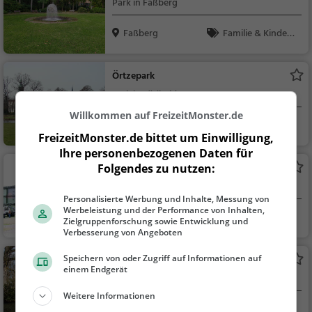
Park in Faßberg
Faßberg
Familie & Kinder,
Natur
Örtzepark
Park in Südheide
Willkommen auf FreizeitMonster.de
Südheide
Familie & Kinder,
FreizeitMonster.de bittet um Einwilligung,
Natur
Ihre personenbezogenen Daten für
Deutsches Panzermuseum
Folgendes zu nutzen:
Museum in Munster
Personalisierte Werbung und Inhalte, Messung von
Werbeleistung und der Performance von Inhalten,
Munster
Kunst & Museen
Zielgruppenforschung sowie Entwicklung und
Verbesserung von Angeboten
Speichern von oder Zugriff auf Informationen auf
Breidings Garten
einem Endgerät
Park in Soltau
Weitere Informationen
Soltau
Familie & Kinder,