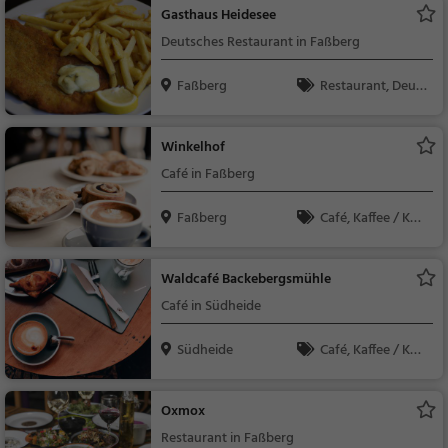
ssen, Abendessen
Gasthaus Heidesee
Deutsches Restaurant in Faßberg
Faßberg
Restaurant, Deuts
ch, Mittagessen, Abe
ndessen, Europäisch
Winkelhof
Café in Faßberg
Faßberg
Café, Kaffee / Kuc
hen, Frühstück, Gebä
ck / Teigwaren
Waldcafé Backebergsmühle
Café in Südheide
Südheide
Café, Kaffee / Kuc
hen, Frühstück, Gebä
ck / Teigwaren
Oxmox
Restaurant in Faßberg