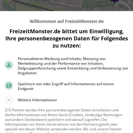
Willkommen auf FreizeitMonster.de
FreizeitMonster.de bittet um Einwilligung,
200 m
Ihre personenbezogenen Daten für Folgendes
500 ft
zu nutzen:
Personalisierte Werbung und Inhalte, Messung von
Werbeleistung und der Performance von Inhalten,
Ähnliche Aktivitäten wie
Kommunales K
Zielgruppenforschung sowie Entwicklung und Verbesserung von
Angeboten
Speichern von oder Zugriff auf Informationen auf einem
Digitale Detektiv-
Endgerät
Stadtrallye
für Kinder, Geburtstage,
Weitere Informationen
Schulklassen & Familien
Osnabrüc
Action &
210 Partner werden Ihre personenbezogenen Daten verarbeiten und
k
Abenteuer, F
dürfen Informationen von Ihrem Gerät (Cookies, eindeutige Kennungen
und andere Gerätedaten) speichern und darauf zugreifen. Die
amilie & Kind
Informationen von Ihrem Gerät können mit den Partnern geteilt oder
Kart 2000
er, Touren
speziell von dieser Website verwendet werden. Wir und unsere Partner