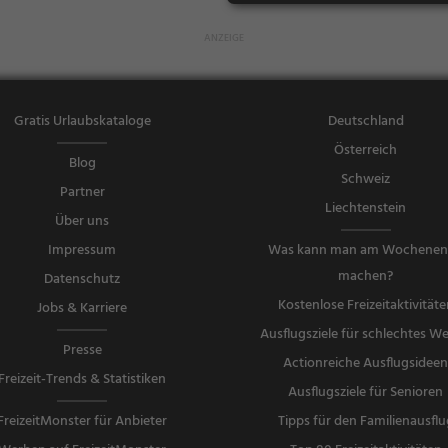
Frühstück, Br
unch, Gebäc
k / Teigware
n, Kaffee / Ku
chen, Gehob
Gratis Urlaubskataloge
Deutschland
ene Küche, S
Österreich
nacks / Getr
Blog
änke, Steak H
Schweiz
Partner
ouse, Wein
Liechtenstein
Über uns
Impressum
Was kann man am Wochene
machen?
Datenschutz
Kostenlose Freizeitaktivitäte
Jobs & Karriere
Ausflugsziele für schlechtes We
Presse
Actionreiche Ausflugsidee
Freizeit-Trends & Statistiken
Ausflugsziele für Senioren
FreizeitMonster für Anbieter
Tipps für den Familienausflu