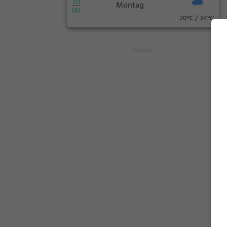
10
Montag
08
20°C / 34°C