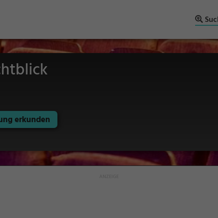
Suc
htblick
ng erkunden