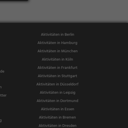
ebäck / Teig
waren, Brun
ch, Abendes
sen, Mittage
ssen, Deutsc
Aktivitäten in Berlin
h, Europäisc
Aktivitäten in Hamburg
h
Aktivitäten in München
Aktivitäten in Köln
Aktivitäten in Frankfurt
nde
Aktivitäten in Stuttgart
Aktivitäten in Düsseldorf
n
Aktivitäten in Leipzig
tter
Aktivitäten in Dortmund
n
Aktivitäten in Essen
Aktivitäten in Bremen
g
Aktivitäten in Dresden