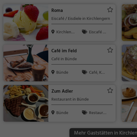
Roma
Eiscafé / Eisdiele in Kirchlengern
Kirchlenge
Eiscafé /
rn
Eisdiele, Eisdi
ele
Café im Feld
Café in Bünde
Bünde
Café, Kaff
ee / Kuchen,
Frühstück, G
Zum Adler
ebäck / Teig
Restaurant in Bünde
waren, Brunc
h
Bünde
Restaura
nt, Café, Bar,
Abendessen,
Mehr Gaststätten in Kirchle
Mittagessen,