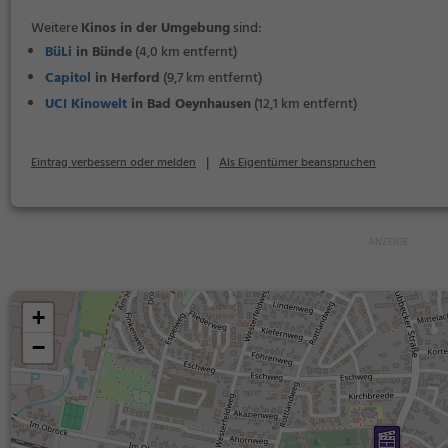
Weitere
Kinos in der Umgebung
sind:
BüLi
in Bünde
(4,0 km entfernt)
Capitol
in Herford
(9,7 km entfernt)
UCI Kinowelt
in Bad Oeynhausen
(12,1 km entfernt)
|
Eintrag verbessern oder melden
Als Eigentümer beanspruchen
+
−