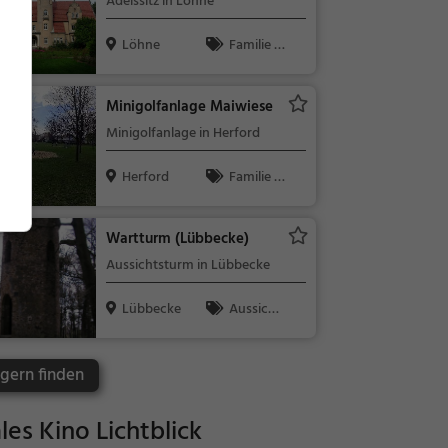
Adelssitz in Löhne
Löhne
Familie &
Kinder, Sehe
nswürdigkeit
Minigolfanlage Maiwiese
Minigolfanlage in Herford
Herford
Familie &
Kinder, Sport
Wartturm (Lübbecke)
Aussichtsturm in Lübbecke
Lübbecke
Aussicht
spunkt, Fami
lie & Kinder,
ngern finden
Natur
s Kino Lichtblick