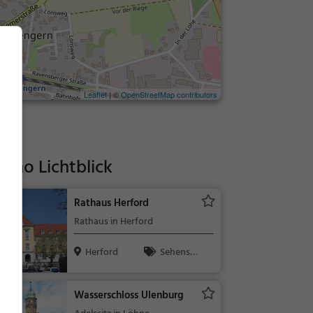
Leaflet
| ©
OpenStreetMap contributors
ino Lichtblick
Rathaus Herford
Rathaus in Herford
Herford
Sehensw
ürdigkeit
Wasserschloss Ulenburg