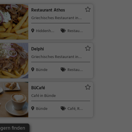
Restaurant Athos
Griechisches Restaurant in
Hiddenhausen
Hiddenha
Restaura
usen
nt, Griechisc
h, Gyros, Mit
Delphi
tagessen, Ab
Griechisches Restaurant in
endessen
Bünde
Bünde
Restaura
nt, Griechisc
h, Gyros, Mit
BüCafé
tagessen, Ab
Café in Bünde
endessen
Bünde
Café, Res
taurant, Kaff
ee / Kuchen,
ngern finden
Frühstück, G