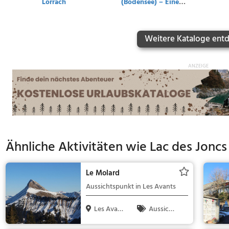
Lörrach
(Bodensee) – Eine
ganze Insel für Kinder
Weitere Kataloge ent
Ähnliche Aktivitäten wie
Lac des Joncs
Le Molard
Aussichtspunkt in Les Avants
Les Avant
Aussicht
s, Schweiz
spunkt, Famil