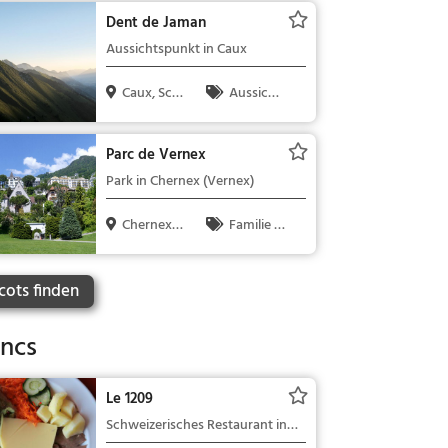
nswürdigkeit
Dent de Jaman
Aussichtspunkt in Caux
Caux, Sch
Aussicht
weiz
spunkt, Fami
lie & Kinder,
Parc de Vernex
Natur
Park in Chernex (Vernex)
Chernex, S
Familie &
chweiz
Kinder, Natu
r
cots finden
oncs
Le 1209
Schweizerisches Restaurant in