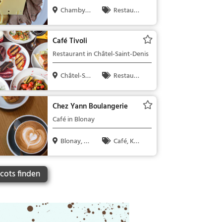
Chamby
Chamby, S
Restaura
chweiz
nt, Schweize
risch, Region
Café Tivoli
alküche, Mitt
Restaurant in Châtel-Saint-Denis
agessen, Abe
ndessen
Châtel-Sai
Restaura
nt-Denis, ...
nt, Fondue
Chez Yann Boulangerie
Café in Blonay
Blonay, Sc
Café, Kaff
hweiz
ee / Kuchen,
Frühstück, G
cots finden
ebäck / Teig
waren, Snac
ks / Getränk
e