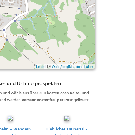
Leaflet
| ©
OpenStreetMap contributors
se- und Urlaubsprospekten
ich und wähle aus über 200 kostenlosen Reise- und
und werden
versandkostenfrei per Post
geliefert.
heim – Wandern
Liebliches Taubertal -