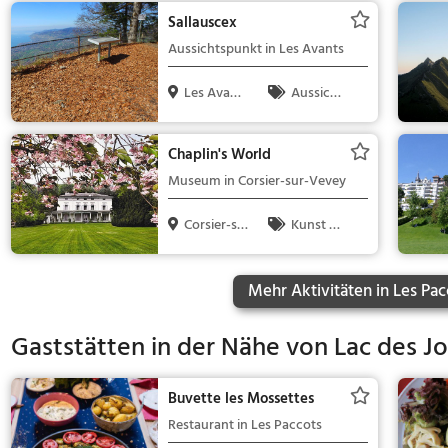
ie & Kinder,
Sallauscex
Natur
Aussichtspunkt in Les Avants
Les Avant
Aussicht
s, Schweiz
spunkt, Famil
ie & Kinder,
Chaplin's World
Natur
Museum in Corsier-sur-Vevey
Corsier-su
Kunst &
r-Vevey, S...
Museen
Mehr Aktivitäten in Les Pac
Gaststätten in der Nähe von
Lac des J
Buvette les Mossettes
Restaurant in Les Paccots