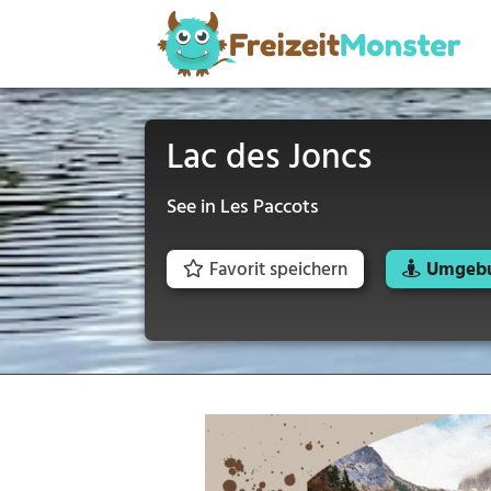
Lac des Joncs
See in Les Paccots
Favorit speichern
Umgebu