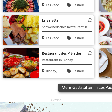
Les Pacco
Restaura
ts, Schweiz
nt, Abendess
en, Mittagess
La Saletta
en
Schweizerisches Restaurant in
Les Paccots
Les Pacco
Restaura
ts, Schweiz
nt, Schweizer
isch, Regiona
Restaurant des Pléiades
lküche, Mitta
Restaurant in Blonay
gessen, Aben
dessen
Blonay, Sc
Restaura
hweiz
nt, Abendess
en, Mittagess
Mehr Gaststätten in Les Pac
en