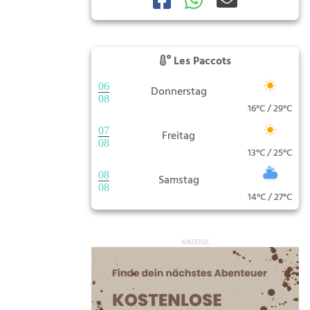
Les Paccots
06
Donnerstag
08
16°C / 29°C
07
Freitag
08
13°C / 25°C
08
Samstag
08
14°C / 27°C