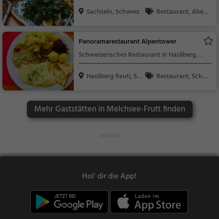
Sachseln, Schweiz
Restaurant, Aben
dessen, Mittagessen
Panoramarestaurant Alpentower
Schweizerisches Restaurant in Hasliberg
Reuti
Hasliberg Reuti, Sc
Restaurant, Schw
h...
eizerisch, Regionalkü
che, Mittagessen, Ab
Mehr Gaststätten in Melchsee-Frutt finden
endessen
Hol' dir die App!