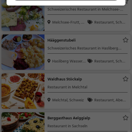
Bergrestaurant Erzegg
Schweizerisches Restaurant in Melchsee-
Frutt
Melchsee-Frutt, Sc
Restaurant, Schw
hw...
eizerisch, Regionalkü
che, Mittagessen, Ab
Hääggenstubeli
endessen
Schweizerisches Restaurant in Hasliberg
Wasserwendi
Hasliberg Wasserw
Restaurant, Schw
end...
eizerisch, Regionalkü
che, Mittagessen, Ab
Waldhaus Stöckalp
endessen
Restaurant in Melchtal
Melchtal, Schweiz
Restaurant, Aben
dessen, Mittagessen
Berggasthaus Aelggialp
Restaurant in Sachseln