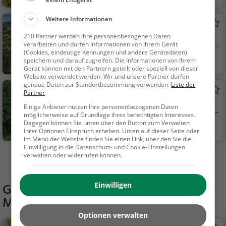
S...
Natur, Sehenswürdig
keit
Weitere Informationen
Kaverne
210 Partner werden Ihre personenbezogenen Daten
Aussichtspunkt in Hasliberg Goldern
verarbeiten und dürfen Informationen von Ihrem Gerät
(Cookies, eindeutige Kennungen und andere Gerätedaten)
Hasliberg Goldern,
Aussichtspunkt, F
speichern und darauf zugreifen. Die Informationen von Ihrem
Gerät können mit den Partnern geteilt oder speziell von dieser
S...
amilie & Kinder, Natu
Website verwendet werden. Wir und unsere Partner dürfen
r
genaue Daten zur Standortbestimmung verwenden.
Liste der
Restiturm
Partner
Aussichtsturm in Meiringen
Einige Anbieter nutzen Ihre personenbezogenen Daten
möglicherweise auf Grundlage ihres berechtigten Interesses.
Dagegen können Sie unten über den Button zum Verwalten
Meiringen, Schwei
Aussichtspunkt, F
Ihrer Optionen Einspruch erheben. Unten auf dieser Seite oder
z
amilie & Kinder, Natu
im Menü der Website finden Sie einen Link, über den Sie die
Einwilligung in die Datenschutz- und Cookie-Einstellungen
r
verwalten oder widerrufen können.
Mehr Aktivitäten in Melchsee-Frutt finden
Einwilligen
Gaststätten in der Nähe von
Melchsee-Frutt Panoramalift
Optionen verwalten