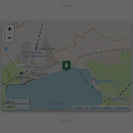
+
−
300 m
1000 ft
Leaflet
| ©
OpenStreetMap contributors