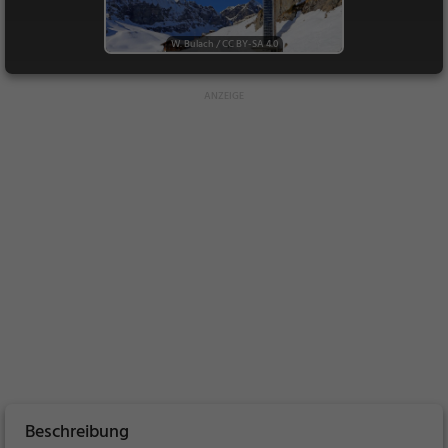
W. Bulach
/
CC BY-SA 4.0
Beschreibung