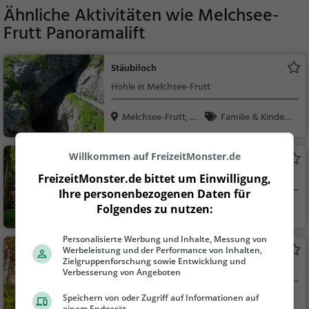
Ähnliche Aktivitäten wie
Melchsee-
Frutt Panoramalift
Stäubiloch
Höhle in Melchsee-Frutt
Melchsee-Frutt, Sc
Familie & Kinder,
hw...
Natur, Sehenswürdig
keit
Willkommen auf FreizeitMonster.de
Schräybach-Wasserfall
Wasserfall in Hasliberg Reuti
FreizeitMonster.de bittet um Einwilligung,
Ihre personenbezogenen Daten für
Hasliberg Reuti, Sc
Familie & Kinder,
Folgendes zu nutzen:
h...
Natur, Sehenswürdig
keit
Personalisierte Werbung und Inhalte, Messung von
Alpbachfälle
Werbeleistung und der Performance von Inhalten,
Zielgruppenforschung sowie Entwicklung und
Wasserfall in Hasliberg Goldern (Höhe: 84m)
Verbesserung von Angeboten
Speichern von oder Zugriff auf Informationen auf
Hasliberg Goldern,
Familie & Kinder,
einem Endgerät