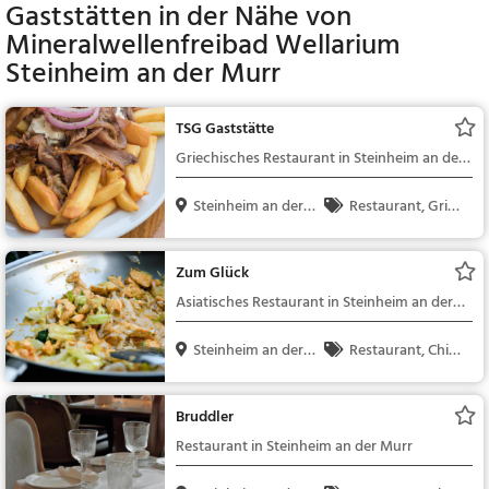
Gaststätten in der Nähe von
Mineralwellenfreibad Wellarium
Steinheim an der Murr
TSG Gaststätte
Griechisches Restaurant in Steinheim an der
Murr
Steinheim an der
Restaurant, Griec
Mur...
hisch, Gyros, Mittage
ssen, Abendessen
Zum Glück
Asiatisches Restaurant in Steinheim an der
Murr
Steinheim an der
Restaurant, Chine
Mur...
sisch, Asiatisch, Aben
dessen, Mittagessen,
Bruddler
Vegetarisch
Restaurant in Steinheim an der Murr