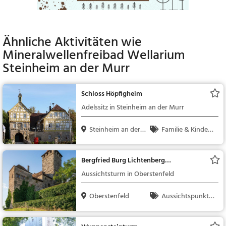
Ähnliche Aktivitäten wie
Mineralwellenfreibad Wellarium
Steinheim an der Murr
Schloss Höpfigheim
Adelssitz in Steinheim an der Murr
Steinheim an der
Familie & Kinder,
Mur...
Sehenswürdigkeit
Bergfried Burg Lichtenberg
(Oberstenfeld)
Aussichtsturm in Oberstenfeld
Oberstenfeld
Aussichtspunkt, F
amilie & Kinder, Natu
r