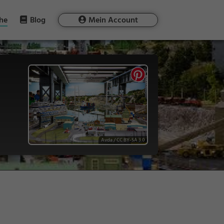
he
Blog
Mein Account
Avda
/
CC BY-SA 3.0