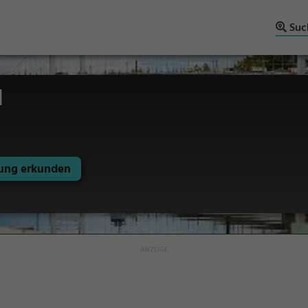
Suc
d
ng erkunden