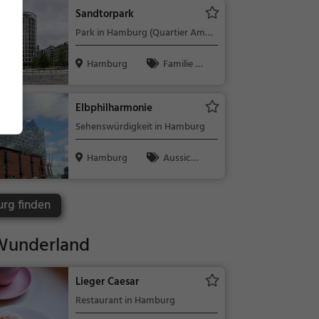
Sandtorpark
Park in Hamburg (Quartier Am
Sandtorpark/Grasbrook)
Hamburg
Familie &
Kinder, Natu
r
Elbphilharmonie
Sehenswürdigkeit in Hamburg
Hamburg
Aussicht
spunkt, Fami
lie & Kinder,
urg finden
Natur
Wunderland
Lieger Caesar
Restaurant in Hamburg