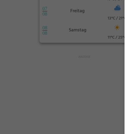
07
Freitag
08
13°C / 21°C
08
Samstag
08
11°C / 25°C