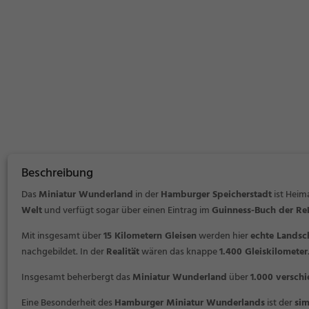
Beschreibung
Das
Miniatur Wunderland
in der
Hamburger Speicherstadt
ist Heim
Welt
und verfügt sogar über einen Eintrag im
Guinness-Buch der Re
Mit insgesamt über
15 Kilometern Gleisen
werden hier
echte Landsc
nachgebildet. In der
Realität
wären das knappe
1.400 Gleiskilometer
Insgesamt beherbergt das
Miniatur Wunderland
über
1.000 versch
Eine Besonderheit des
Hamburger Miniatur Wunderlands
ist der
sim