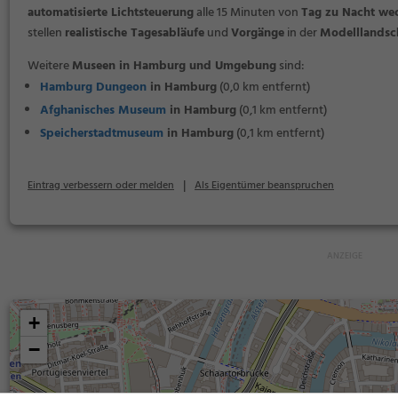
automatisierte Lichtsteuerung
alle 15 Minuten von
Tag zu Nacht wec
stellen
realistische Tagesabläufe
und
Vorgänge
in der
Modelllandsc
Weitere
Museen in Hamburg und Umgebung
sind:
Hamburg Dungeon
in Hamburg
(0,0 km entfernt)
Afghanisches Museum
in Hamburg
(0,1 km entfernt)
Speicherstadtmuseum
in Hamburg
(0,1 km entfernt)
|
Eintrag verbessern oder melden
Als Eigentümer beanspruchen
+
−