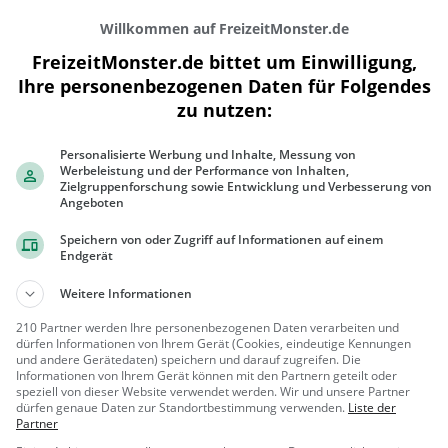
Willkommen auf FreizeitMonster.de
FreizeitMonster.de bittet um Einwilligung,
Ihre personenbezogenen Daten für Folgendes
zu nutzen:
Personalisierte Werbung und Inhalte, Messung von
200 m
Werbeleistung und der Performance von Inhalten,
500 ft
Zielgruppenforschung sowie Entwicklung und Verbesserung von
Angeboten
Speichern von oder Zugriff auf Informationen auf einem
Endgerät
Ähnliche Aktivitäten wie
Miniatur Wun
Weitere Informationen
210 Partner werden Ihre personenbezogenen Daten verarbeiten und
Hamburg Dungeon
dürfen Informationen von Ihrem Gerät (Cookies, eindeutige Kennungen
und andere Gerätedaten) speichern und darauf zugreifen. Die
Museum in Hamburg
Informationen von Ihrem Gerät können mit den Partnern geteilt oder
speziell von dieser Website verwendet werden. Wir und unsere Partner
Hamburg
Familie &
dürfen genaue Daten zur Standortbestimmung verwenden.
Liste der
Partner
Kinder, Kunst