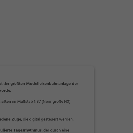
at der
größten Modelleisenbahnanlage der
korde
.
haften
im Maßstab 1:87 (Nenngröße H0)
.
iedene Züge
, die digital gesteuert werden.
ulierte Tagesrhythmus
, der durch eine