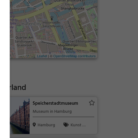
Leaflet
| ©
OpenStreetMap contributors
derland
Speicherstadtmuseum
Museum in Hamburg
Hamburg
Kunst &
Museen