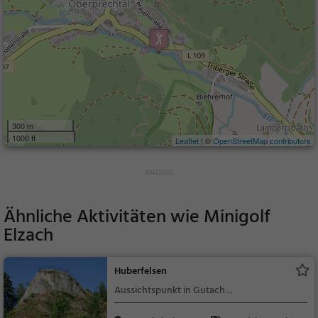
300 m
1000 ft
Leaflet
| ©
OpenStreetMap contributors
Ähnliche Aktivitäten wie
Minigolf
Elzach
Huberfelsen
Aussichtspunkt in Gutach
(Schwarzwaldbahn)