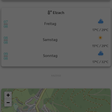
Elzach
07
Freitag
08
17°C / 29°C
08
Samstag
08
15°C / 29°C
09
Sonntag
08
17°C / 32°C
+
−