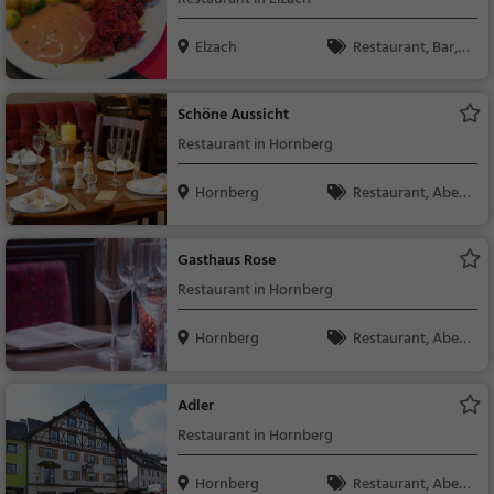
Elzach
Restaurant, Bar, A
bendessen, Mittagess
en, Bier, Wein, Snacks
Schöne Aussicht
/ Getränke, Deutsch,
Restaurant in Hornberg
Europäisch
Hornberg
Restaurant, Aben
dessen, Mittagessen
Gasthaus Rose
Restaurant in Hornberg
Hornberg
Restaurant, Aben
dessen, Mittagessen
Adler
Restaurant in Hornberg
Hornberg
Restaurant, Aben