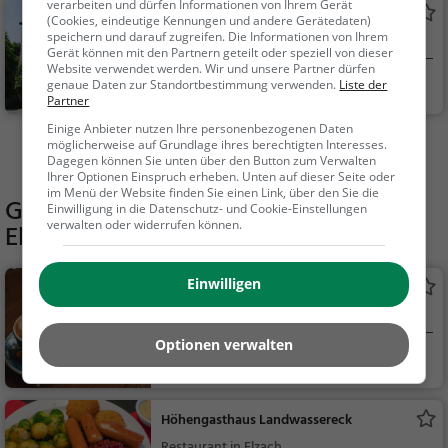
verarbeiten und dürfen Informationen von Ihrem Gerät
Bergfried Schloss Hornberg
(Cookies, eindeutige Kennungen und andere Gerätedaten)
speichern und darauf zugreifen. Die Informationen von Ihrem
Aussichtsturm in Hornberg
Gerät können mit den Partnern geteilt oder speziell von dieser
Website verwendet werden. Wir und unsere Partner dürfen
Hornberg
Aussichtspunkt, F
genaue Daten zur Standortbestimmung verwenden.
Liste der
Partner
amilie & Kinder, Natu
Einige Anbieter nutzen Ihre personenbezogenen Daten
r
möglicherweise auf Grundlage ihres berechtigten Interesses.
Mehr Aktivitäten in Elzach finden
Dagegen können Sie unten über den Button zum Verwalten
Ihrer Optionen Einspruch erheben. Unten auf dieser Seite oder
im Menü der Website finden Sie einen Link, über den Sie die
Gaststätten in der Nähe von
Minigolf
Einwilligung in die Datenschutz- und Cookie-Einstellungen
verwalten oder widerrufen können.
Elzach
Einwilligen
Endehof
Café in Elzach
Optionen verwalten
Elzach
Café, Kaffee / Kuc
hen, Frühstück, Gebä
ck / Teigwaren
Höhengasthaus Landwassereck
Restaurant in Elzach