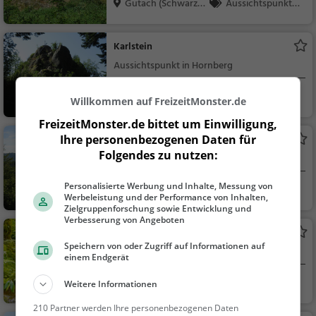
Gutach (Schwarzw
Aussichtspunkt, F
aldb...
amilie & Kinder, Natu
r
Karlstein
Aussichtspunkt in Hornberg
Hornberg
Aussichtspunkt, F
Willkommen auf FreizeitMonster.de
amilie & Kinder, Natu
FreizeitMonster.de bittet um Einwilligung,
r
Ihre personenbezogenen Daten für
Gschasifelsen
Folgendes zu nutzen:
Aussichtspunkt in Elzach
Personalisierte Werbung und Inhalte, Messung von
Elzach
Aussichtspunkt, F
Werbeleistung und der Performance von Inhalten,
amilie & Kinder, Natu
Zielgruppenforschung sowie Entwicklung und
Verbesserung von Angeboten
r
Niedergießbach-Wasserfall
Speichern von oder Zugriff auf Informationen auf
Wasserfall in Schonach im Schwarzwald
einem Endgerät
Schonach im Schw
Familie & Kinder,
Weitere Informationen
arzw...
Natur, Sehenswürdig
210 Partner werden Ihre personenbezogenen Daten
keit