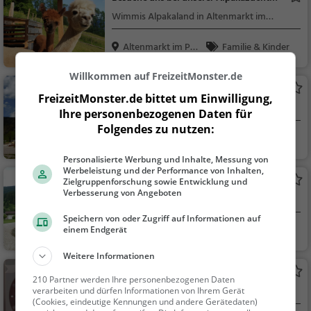
Wimmis Alpakaland
Wimmis Alpakaland in Altenmarkt im
Pongau
Altenmarkt im Pon
Familie & Kinder
gau...
Willkommen auf FreizeitMonster.de
Schloss Tandalier
FreizeitMonster.de bittet um Einwilligung,
Adelssitz in Radstadt
Ihre personenbezogenen Daten für
Folgendes zu nutzen:
Radstadt, Österrei
Familie & Kinder,
ch
Sehenswürdigkeit
Personalisierte Werbung und Inhalte, Messung von
Werbeleistung und der Performance von Inhalten,
Badesee Eben im Pongau
Zielgruppenforschung sowie Entwicklung und
Verbesserung von Angeboten
See in Eben im Pongau
Speichern von oder Zugriff auf Informationen auf
Eben im Pongau, Ö
Familie & Kinder,
einem Endgerät
ste...
Natur, See
Weitere Informationen
Das Geheimnis um die drei Türme
210 Partner werden Ihre personenbezogenen Daten
Escape Room war gestern heute ist ganz
verarbeiten und dürfen Informationen von Ihrem Gerät
(Cookies, eindeutige Kennungen und andere Gerätedaten)
Radstadt dein Escape Room