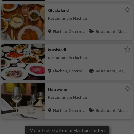
Glückskind
Restaurant in Flachau
Flachau, Österreic
Restaurant, Aben
h
dessen, Mittagessen
Musistadl
Restaurant in Flachau
Flachau, Österreic
Restaurant, Bar, A
h
bendessen, Mittagess
en, Snacks / Getränk
Holzwurm
e, Bier, Wein
Restaurant in Flachau
Flachau, Österreic
Restaurant, Aben
h
dessen, Mittagessen
Mehr Gaststätten in Flachau finden