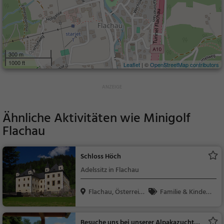
300 m
1000 ft
Leaflet
| ©
OpenStreetMap contributors
Ähnliche Aktivitäten wie
Minigolf
Flachau
Schloss Höch
Adelssitz in Flachau
Flachau, Österreic
Familie & Kinder,
h
Sehenswürdigkeit
Besuche uns bei unserer Alpakazucht