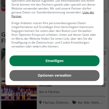
speichern und darauf zugreifen. Die Informationen von Ihrem
Radstadt, Österrei
Action & Abente
Gerät können mit den Partnern geteilt oder speziell von dieser
Website verwendet werden. Wir und unsere Partner dürfen
ch
uer, Familie & Kinder,
genaue Daten zur Standortbestimmung verwenden.
Liste der
Touren
Partner
Mehr Aktivitäten in Flachau finden
Einige Anbieter nutzen Ihre personenbezogenen Daten
möglicherweise auf Grundlage ihres berechtigten Interesses.
Dagegen können Sie unten über den Button zum Verwalten
Gaststätten in der Nähe von
Minigolf
Ihrer Optionen Einspruch erheben. Unten auf dieser Seite oder
Flachau
im Menü der Website finden Sie einen Link, über den Sie die
Einwilligung in die Datenschutz- und Cookie-Einstellungen
verwalten oder widerrufen können.
D' Bachstub'n
Café in Flachau
Einwilligen
Flachau, Österreic
Café, Kaffee / Kuc
Optionen verwalten
h
hen, Frühstück, Gebä
ck / Teigwaren
Hofstadl
Bar in Flachau
Flachau, Österreic
Bar, Bier, Wein, Sn
h
acks / Getränke