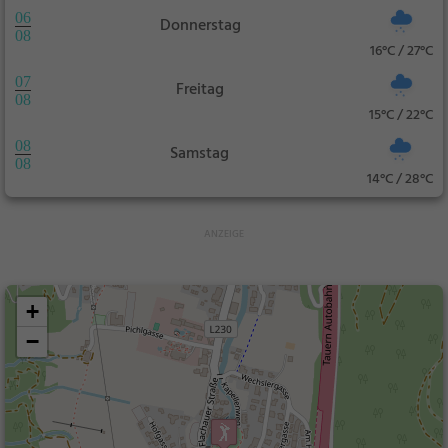
06
Donnerstag
08
16°C / 27°C
07
Freitag
08
15°C / 22°C
08
Samstag
08
14°C / 28°C
+
−