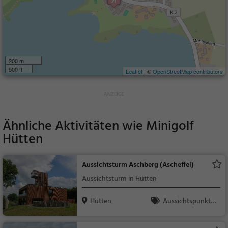
200 m
500 ft
Leaflet
| ©
OpenStreetMap contributors
Ähnliche Aktivitäten wie
Minigolf
Hütten
Aussichtsturm Aschberg (Ascheffel)
Aussichtsturm in Hütten
Hütten
Aussichtspunkt, F
amilie & Kinder, Natu
r