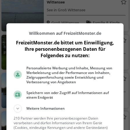
Wittensee
See in Groß Wittensee
Groß Wittensee
Familie & Kinder,
Natur, See
Willkommen auf FreizeitMonster.de
Badestrand Dörpsee
FreizeitMonster.de bittet um Einwilligung,
Strand in Schülldorf
Ihre personenbezogenen Daten für
Folgendes zu nutzen:
Schülldorf
Familie & Kinder,
Natur
Personalisierte Werbung und Inhalte, Messung von
Werbeleistung und der Performance von Inhalten,
Zielgruppenforschung sowie Entwicklung und
Rendsburger Stadtsee
Verbesserung von Angeboten
See in Rendsburg
Speichern von oder Zugriff auf Informationen auf
einem Endgerät
Rendsburg
Familie & Kinder,
Natur, See
Weitere Informationen
Stadtpark
210 Partner werden Ihre personenbezogenen Daten
verarbeiten und dürfen Informationen von Ihrem Gerät
Park in Rendsburg (Altstadt)
(Cookies, eindeutige Kennungen und andere Gerätedaten)