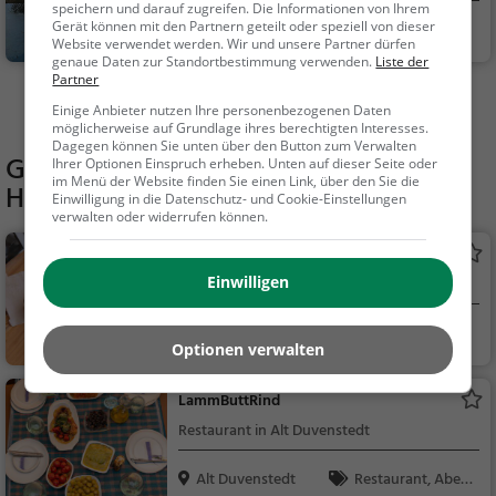
speichern und darauf zugreifen. Die Informationen von Ihrem
Gerät können mit den Partnern geteilt oder speziell von dieser
Rendsburg
Familie & Kinder,
Website verwendet werden. Wir und unsere Partner dürfen
Natur
genaue Daten zur Standortbestimmung verwenden.
Liste der
Partner
Mehr Aktivitäten in Hütten finden
Einige Anbieter nutzen Ihre personenbezogenen Daten
möglicherweise auf Grundlage ihres berechtigten Interesses.
Dagegen können Sie unten über den Button zum Verwalten
Gaststätten in der Nähe von
Minigolf
Ihrer Optionen Einspruch erheben. Unten auf dieser Seite oder
im Menü der Website finden Sie einen Link, über den Sie die
Hütten
Einwilligung in die Datenschutz- und Cookie-Einstellungen
verwalten oder widerrufen können.
FLOHRS
Einwilligen
Bistro in Hütten
Hütten
Restaurant, Bar, C
Optionen verwalten
afé, Bistro, Snacks / G
etränke, Bier, Wein, K
LammButtRind
affee / Kuchen, Frühs
Restaurant in Alt Duvenstedt
tück, Gebäck / Teigw
aren
Alt Duvenstedt
Restaurant, Aben