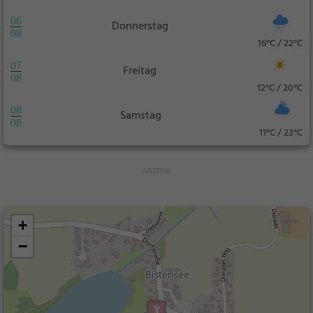
06
Donnerstag
08
16°C / 22°C
07
Freitag
08
12°C / 20°C
08
Samstag
08
11°C / 23°C
+
−