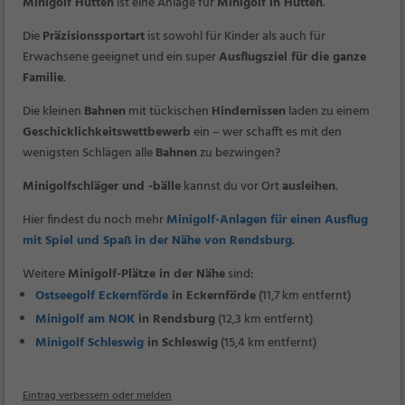
Minigolf Hütten
ist eine Anlage für
Minigolf in Hütten
.
Die
Präzisionssportart
ist sowohl für Kinder als auch für
Erwachsene geeignet und ein super
Ausflugsziel für die ganze
Familie
.
Die kleinen
Bahnen
mit tückischen
Hindernissen
laden zu einem
Geschicklichkeitswettbewerb
ein – wer schafft es mit den
wenigsten Schlägen alle
Bahnen
zu bezwingen?
Minigolfschläger und -bälle
kannst du vor Ort
ausleihen
.
Hier findest du noch mehr
Minigolf-Anlagen für einen Ausflug
mit Spiel und Spaß in der Nähe von Rendsburg
.
Weitere
Minigolf-Plätze in der Nähe
sind:
Ostseegolf Eckernförde
in Eckernförde
(11,7 km entfernt)
Minigolf am NOK
in Rendsburg
(12,3 km entfernt)
Minigolf Schleswig
in Schleswig
(15,4 km entfernt)
Eintrag verbessern oder melden