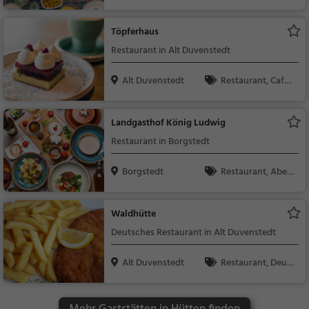
dessen, Mittagessen
Töpferhaus
Restaurant in Alt Duvenstedt
Alt Duvenstedt
Restaurant, Café,
Abendessen, Mittage
ssen, Kaffee / Kuche
Landgasthof König Ludwig
n, Frühstück, Gebäck
Restaurant in Borgstedt
/ Teigwaren
Borgstedt
Restaurant, Aben
dessen, Mittagessen
Waldhütte
Deutsches Restaurant in Alt Duvenstedt
Alt Duvenstedt
Restaurant, Deuts
ch, Mittagessen, Abe
ndessen, Europäisch