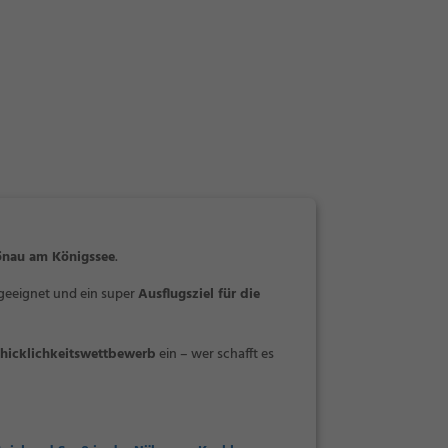
önau am Königssee
.
 geeignet und ein super
Ausflugsziel für die
hicklichkeitswettbewerb
ein – wer schafft es