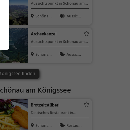
Aussichtspunkt in Schönau am
Königssee
Schönau a
Aussicht
m Königssee
spunkt, Fami
lie & Kinder,
Archenkanzel
Natur
Aussichtspunkt in Schönau am
Königssee
Schönau a
Aussicht
m Königssee
spunkt, Fami
lie & Kinder,
Königssee finden
Natur
Schönau am Königssee
Brotzeitstüberl
Deutsches Restaurant in
Schönau am Königssee
Schönau a
Restaura