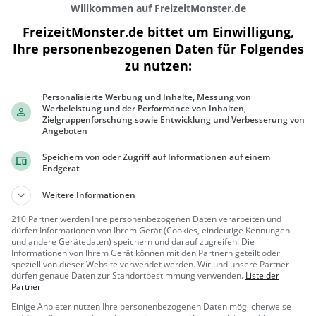
Willkommen auf FreizeitMonster.de
FreizeitMonster.de bittet um Einwilligung,
Ihre personenbezogenen Daten für Folgendes
zu nutzen:
300 m
Personalisierte Werbung und Inhalte, Messung von
1000 ft
Werbeleistung und der Performance von Inhalten,
Zielgruppenforschung sowie Entwicklung und Verbesserung von
Angeboten
Speichern von oder Zugriff auf Informationen auf einem
Endgerät
Ähnliche Aktivitäten wie
Minigolf Sch
Weitere Informationen
Ruderbootverleih
210 Partner werden Ihre personenbezogenen Daten verarbeiten und
Bootsverleih in Schönau am
dürfen Informationen von Ihrem Gerät (Cookies, eindeutige Kennungen
und andere Gerätedaten) speichern und darauf zugreifen. Die
Königssee
Informationen von Ihrem Gerät können mit den Partnern geteilt oder
Schönau a
Familie &
speziell von dieser Website verwendet werden. Wir und unsere Partner
dürfen genaue Daten zur Standortbestimmung verwenden.
Liste der
m Königssee
Kinder, Natur
Partner
Hubertuspark
Einige Anbieter nutzen Ihre personenbezogenen Daten möglicherweise