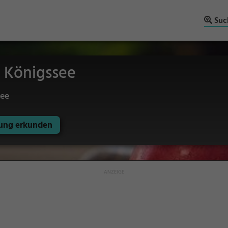
Suc
 Königssee
see
ng erkunden