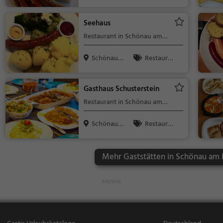
m Königssee
nt, Bayerisch,
Regionalküc
Seehaus
he, Deutsch,
Restaurant in Schönau am
Mittagessen,
Königssee
Abendessen
Schönau a
Restaura
m Königssee
nt, Abendess
en, Mittagess
Gasthaus Schusterstein
en, Bayerisc
Restaurant in Schönau am
h, Regionalk
Königssee
üche, Deutsc
Schönau a
Restaura
h
m Königssee
nt, Abendess
en, Mittagess
Mehr Gaststätten in Schönau am 
en