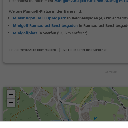
Hier findest du noch mehr
Minigolf-Anlagen für einen Ausflug mit 
Weitere
Minigolf-Plätze in der Nähe
sind:
Miniaturgolf im Luitpoldpark
in Berchtesgaden
(4,2 km entfernt)
Minigolf Ramsau bei Berchtesgaden
in Ramsau bei Berchtesgad
Minigolfplatz
in Werfen
(19,3 km entfernt)
|
Eintrag verbessern oder melden
Als Eigentümer beanspruchen
+
−