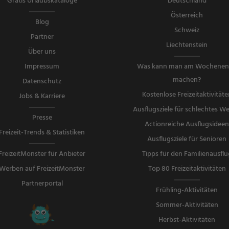
Gratis Urlaubskataloge
Deutschland
Österreich
Blog
Schweiz
Partner
Liechtenstein
Über uns
Impressum
Was kann man am Wochene
machen?
Datenschutz
Kostenlose Freizeitaktivitäte
Jobs & Karriere
Ausflugsziele für schlechtes We
Presse
Actionreiche Ausflugsidee
Freizeit-Trends & Statistiken
Ausflugsziele für Senioren
FreizeitMonster für Anbieter
Tipps für den Familienausflu
Werben auf FreizeitMonster
Top 80 Freizeitaktivitäten
Partnerportal
Frühling-Aktivitäten
Sommer-Aktivitäten
Herbst-Aktivitäten