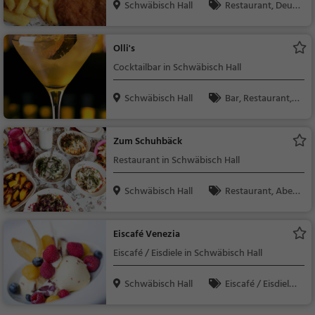
Schwäbisch Hall
Restaurant, Deuts
Regionalküche, Brun
ch, Mittagessen, Abe
ch
ndessen, Europäisch
Olli's
Cocktailbar in Schwäbisch Hall
Schwäbisch Hall
Bar, Restaurant, C
ocktails, Snacks / Get
ränke, Bier, Wein, Abe
Zum Schuhbäck
ndessen, Mittagessen
Restaurant in Schwäbisch Hall
Schwäbisch Hall
Restaurant, Aben
dessen, Mittagessen
Eiscafé Venezia
Eiscafé / Eisdiele in Schwäbisch Hall
Schwäbisch Hall
Eiscafé / Eisdiele,
Eisdiele