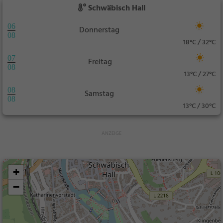
Schwäbisch Hall
06
Donnerstag
08
18°C / 32°C
07
Freitag
08
13°C / 27°C
08
Samstag
08
13°C / 30°C
+
−