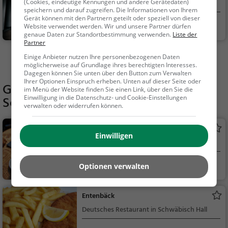
(Cookies, eindeutige Kennungen und andere Gerätedaten)
Museum in Schwäbisch Hall
speichern und darauf zugreifen. Die Informationen von Ihrem
Gerät können mit den Partnern geteilt oder speziell von dieser
Schwäbisch Hall
Familie & Kinder
Website verwendet werden. Wir und unsere Partner dürfen
genaue Daten zur Standortbestimmung verwenden.
Liste der
Partner
Einige Anbieter nutzen Ihre personenbezogenen Daten
Mehr Aktivitäten in Schwäbisch Hall finden
möglicherweise auf Grundlage ihres berechtigten Interesses.
Dagegen können Sie unten über den Button zum Verwalten
Ihrer Optionen Einspruch erheben. Unten auf dieser Seite oder
Gaststätten in der Nähe von
Minigolf
im Menü der Website finden Sie einen Link, über den Sie die
Einwilligung in die Datenschutz- und Cookie-Einstellungen
Schwäbisch Hall
verwalten oder widerrufen können.
Anlagencafé
Einwilligen
Café in Schwäbisch Hall
Schwäbisch Hall
Café, Bar, Biergart
Optionen verwalten
en, Kaffee / Kuchen, F
rühstück, Gebäck / T
Entenbäck
eigwaren, Bier, Wein,
Deutsches Restaurant in Schwäbisch Hall
Snacks / Getränke, D
eutsch, Mittagessen,