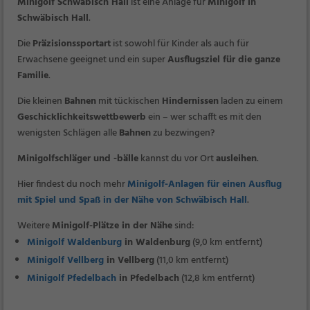
Minigolf Schwäbisch Hall
ist eine Anlage für
Minigolf in
Schwäbisch Hall
.
Die
Präzisionssportart
ist sowohl für Kinder als auch für
Erwachsene geeignet und ein super
Ausflugsziel für die ganze
Familie
.
Die kleinen
Bahnen
mit tückischen
Hindernissen
laden zu einem
Geschicklichkeitswettbewerb
ein – wer schafft es mit den
wenigsten Schlägen alle
Bahnen
zu bezwingen?
Minigolfschläger und -bälle
kannst du vor Ort
ausleihen
.
Hier findest du noch mehr
Minigolf-Anlagen für einen Ausflug
mit Spiel und Spaß in der Nähe von Schwäbisch Hall
.
Weitere
Minigolf-Plätze in der Nähe
sind:
Minigolf Waldenburg
in Waldenburg
(9,0 km entfernt)
Minigolf Vellberg
in Vellberg
(11,0 km entfernt)
Minigolf Pfedelbach
in Pfedelbach
(12,8 km entfernt)