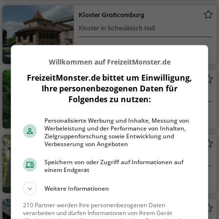
Kloster Großcomburg
Kloster in Schwäbisch Hall
Schwäbisch Hall
Familie & Kinder,
Sehenswürdigkeit
Willkommen auf FreizeitMonster.de
FreizeitMonster.de bittet um Einwilligung,
Schleifbachklinge
Ihre personenbezogenen Daten für
Wasserfall in Schwäbisch Hall
Folgendes zu nutzen:
Schwäbisch Hall
Familie & Kinder,
Personalisierte Werbung und Inhalte, Messung von
Natur, Sehenswürdig
Werbeleistung und der Performance von Inhalten,
keit
Zielgruppenforschung sowie Entwicklung und
Einkornturm
Verbesserung von Angeboten
Aussichtsturm in Schwäbisch Hall
Speichern von oder Zugriff auf Informationen auf
einem Endgerät
Schwäbisch Hall
Aussichtspunkt, F
Weitere Informationen
amilie & Kinder, Natu
r
210 Partner werden Ihre personenbezogenen Daten
Hohenloher Freilandmuseum
verarbeiten und dürfen Informationen von Ihrem Gerät