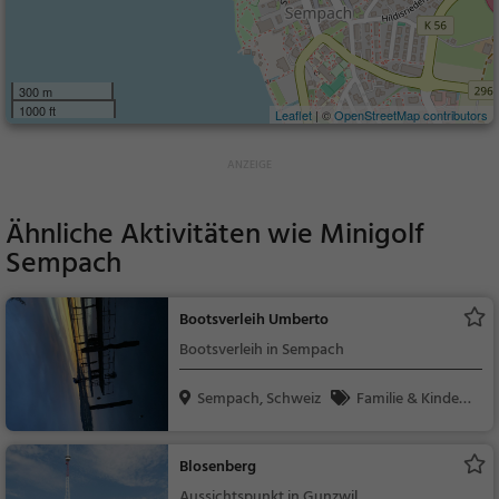
300 m
1000 ft
Leaflet
| ©
OpenStreetMap contributors
Ähnliche Aktivitäten wie
Minigolf
Sempach
Bootsverleih Umberto
Bootsverleih in Sempach
Sempach, Schweiz
Familie & Kinder,
Natur
Blosenberg
Aussichtspunkt in Gunzwil