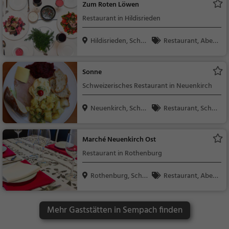
Zum Roten Löwen
ndessen, Vegetarisc
Restaurant in Hildisrieden
h, Mediterran
Hildisrieden, Schw
Restaurant, Aben
ei...
dessen, Mittagessen
Sonne
Schweizerisches Restaurant in Neuenkirch
Neuenkirch, Schw
Restaurant, Schw
eiz
eizerisch, Regionalkü
che, Mittagessen, Ab
Marché Neuenkirch Ost
endessen
Restaurant in Rothenburg
Rothenburg, Schw
Restaurant, Aben
eiz
dessen, Mittagessen
Mehr Gaststätten in Sempach finden