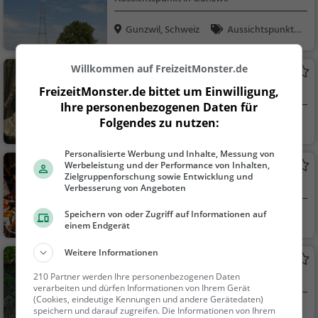
Gunzwil, Schweiz
Aussichtspunkt, F
amilie & Kinder, Natu
r
Willkommen auf FreizeitMonster.de
Toni's Zoo
FreizeitMonster.de bittet um Einwilligung,
Zoo in Rothenburg
Ihre personenbezogenen Daten für
Folgendes zu nutzen:
Rothenburg, Schw
Familie & Kinder,
eiz
Natur
Personalisierte Werbung und Inhalte, Messung von
Werbeleistung und der Performance von Inhalten,
Krimi Zimmer
Zielgruppenforschung sowie Entwicklung und
Krimi Dinner in der ganzen Schweiz
Verbesserung von Angeboten
Speichern von oder Zugriff auf Informationen auf
Sursee, Schweiz
Veranstaltungen
einem Endgerät
Weitere Informationen
Smartphone Schnitzeljagd Family
210 Partner werden Ihre personenbezogenen Daten
Schnitzeljagd interaktiv für Familien
verarbeiten und dürfen Informationen von Ihrem Gerät
(Cookies, eindeutige Kennungen und andere Gerätedaten)
Sursee, Schweiz
Familie & Kinder
speichern und darauf zugreifen. Die Informationen von Ihrem